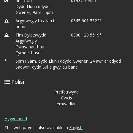
Rhif ffôn:
01437 764551
Dydd Llun i ddydd
Gwener, 9am i 5pm
Argyfwng y tu allan i
0345 601 5522*
oriau:
Tîm Dyletswydd
0300 123 5519*
Argyfwng y
Gwasanaethau
Cymdeithasol:
*
5pm i 9am, dydd Llun i ddydd Gwener, 24 awr ar ddydd
Sadwrn, dydd Sul a gwyliau banc
Polisi
Preifatrwydd
Cwcis
Ymwadiad
Hygyrchedd
This web page is also available in
English