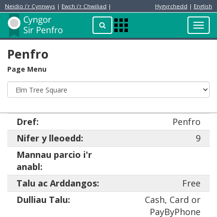
Neidio i'r Cynnwys
|
Ewch i'r Chwiliad
|
Hygyrchedd
|
English
Preswylydd
Chwilio
Toggl
Apps
navig
Menu
Penfro
Page Menu
Dref:
Penfro
Nifer y lleoedd:
9
Mannau parcio i'r
anabl:
Talu ac Arddangos:
Free
Dulliau Talu:
Cash, Card or
PayByPhone