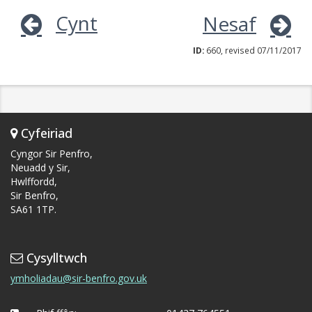
Cynt
Nesaf
ID:
660, revised 07/11/2017
Cyfeiriad
Cyngor Sir Penfro,
Neuadd y Sir,
Hwlffordd,
Sir Benfro,
SA61 1TP.
Cysylltwch
ymholiadau@sir-benfro.gov.uk