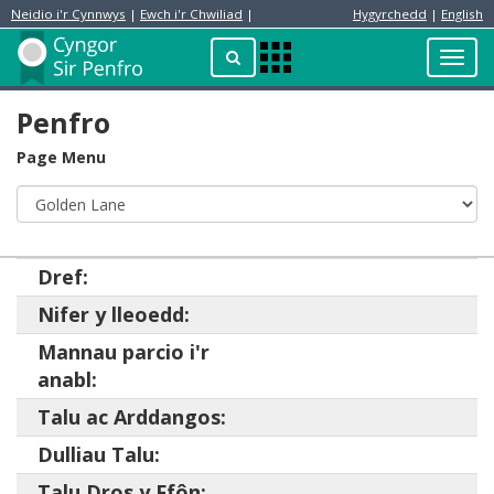
Neidio i'r Cynnwys
|
Ewch i'r Chwiliad
|
Hygyrchedd
|
English
Preswylydd
Chwilio
Toggl
Apps
navig
Menu
Penfro
Page Menu
Dref:
Nifer y lleoedd:
Mannau parcio i'r
anabl:
Talu ac Arddangos:
Dulliau Talu:
Talu Dros y Ffôn: