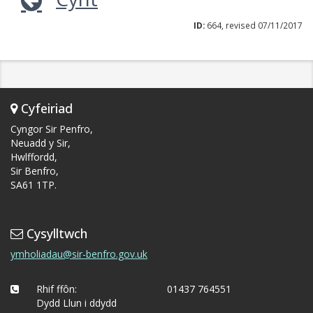
ID:
664, revised 07/11/2017
Cyfeiriad
Cyngor Sir Penfro,
Neuadd y Sir,
Hwlffordd,
Sir Benfro,
SA61 1TP.
Cysylltwch
ymholiadau@sir-benfro.gov.uk
Rhif ffôn:
01437 764551
Dydd Llun i ddydd