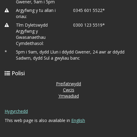
Gwener, 9am i 5pm
Argyfwng y tu allan i
0345 601 5522*
oriau:
Tîm Dyletswydd
0300 123 5519*
Argyfwng y
Gwasanaethau
Cymdeithasol:
*
5pm i 9am, dydd Llun i ddydd Gwener, 24 awr ar ddydd
Sadwrn, dydd Sul a gwyliau banc
Polisi
Preifatrwydd
Cwcis
Ymwadiad
Hygyrchedd
This web page is also available in
English