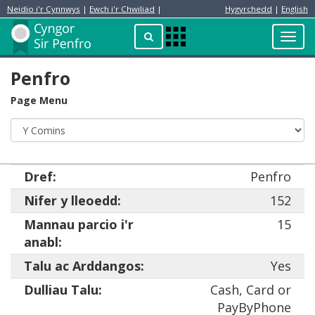
Neidio i'r Cynnwys
|
Ewch i'r Chwiliad
|
Hygyrchedd
|
English
Preswylydd
Chwilio
Toggl
Apps
navig
Menu
Penfro
Page Menu
Dref:
Penfro
Nifer y lleoedd:
152
Mannau parcio i'r
15
anabl:
Talu ac Arddangos:
Yes
Dulliau Talu:
Cash, Card or
PayByPhone