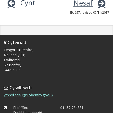
Cynt
Nesaf
ID:
657, revised 07/11/2017
Cyfeiriad
Cyngor Sir Penfro,
Neuadd y Sir,
Hwlffordd,
Sir Benfro,
SA61 1TP.
Cysylltwch
ymholiadau@sir-benfro.gov.uk
Rhif ffôn:
01437 764551
Dydd Llun i ddydd