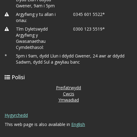
Gwener, 9am i 5pm
Argyfwng y tu allan i
0345 601 5522*
oriau:
Tîm Dyletswydd
0300 123 5519*
Argyfwng y
Gwasanaethau
Cymdeithasol:
*
5pm i 9am, dydd Llun i ddydd Gwener, 24 awr ar ddydd
Sadwrn, dydd Sul a gwyliau banc
Polisi
Preifatrwydd
Cwcis
Ymwadiad
Hygyrchedd
This web page is also available in
English