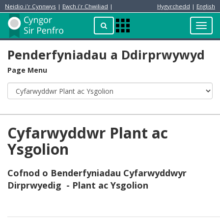
Neidio i'r Cynnwys
|
Ewch i'r Chwiliad
|
Hygyrchedd
|
English
Preswylydd
Chwilio
Toggl
Apps
navig
Menu
Penderfyniadau a Ddirprwywyd
Page Menu
Cyfarwyddwr Plant ac
Ysgolion
Cofnod o Benderfyniadau Cyfarwyddwyr
Dirprwyedig - Plant ac Ysgolion