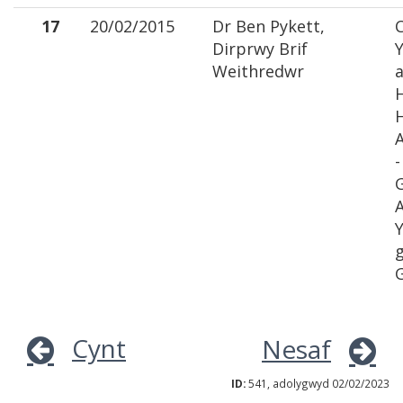
17
20/02/2015
Dr Ben Pykett,
C
Dirprwy Brif
Weithredwr
a
-
G
Y
g
G
Cynt
Nesaf
ID:
541, adolygwyd 02/02/2023