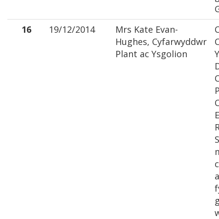
G
16
19/12/2014
Mrs Kate Evan-
Hughes, Cyfarwyddwr
Plant ac Ysgolion
P
E
S
c
a