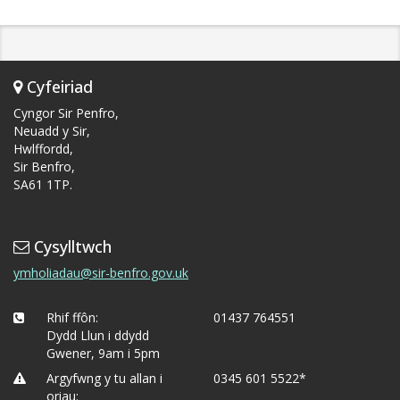
Cyfeiriad
Cyngor Sir Penfro,
Neuadd y Sir,
Hwlffordd,
Sir Benfro,
SA61 1TP.
Cysylltwch
ymholiadau@sir-benfro.gov.uk
Rhif ffôn:
01437 764551
Dydd Llun i ddydd
Gwener, 9am i 5pm
Argyfwng y tu allan i
0345 601 5522*
oriau: