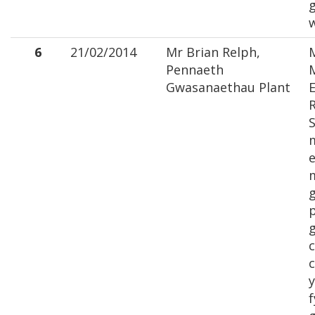
6
21/02/2014
Mr Brian Relph,
Pennaeth
M
Gwasanaethau Plant
E
S
e
m
p
y