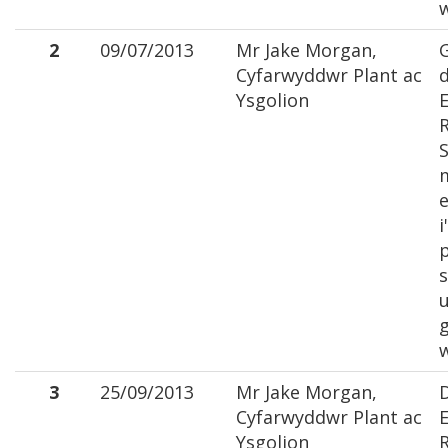
2
09/07/2013
Mr Jake Morgan,
Cyfarwyddwr Plant ac
d
Ysgolion
E
S
e
i
p
s
3
25/09/2013
Mr Jake Morgan,
Cyfarwyddwr Plant ac
E
Ysgolion