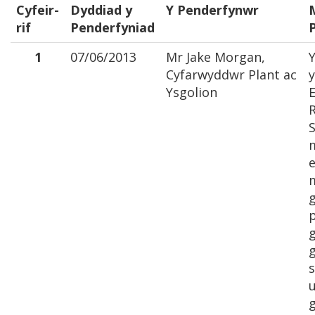
Cyfeir-
Dyddiad y
Y Penderfynwr
rif
Penderfyniad
1
07/06/2013
Mr Jake Morgan,
Cyfarwyddwr Plant ac
Ysgolion
E
S
e
m
g
g
s