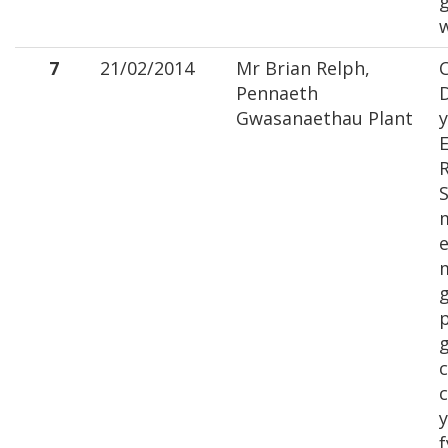
7
21/02/2014
Mr Brian Relph,
Pennaeth
Gwasanaethau Plant
E
S
e
m
p
y