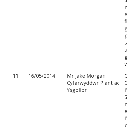
S
e
f
p
s
11
16/05/2014
Mr Jake Morgan,
C
Cyfarwyddwr Plant ac
C
Ysgolion
i
S
e
i
p