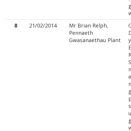
8
21/02/2014
Mr Brian Relph,
Pennaeth
Gwasanaethau Plant
E
S
e
m
p
s