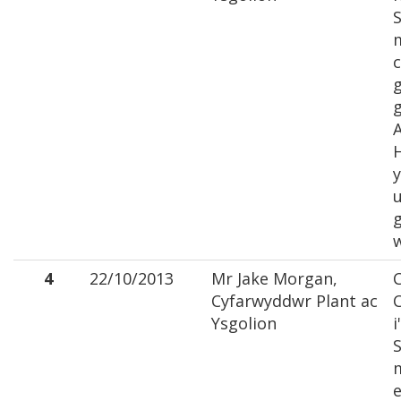
S
c
g
A
H
y
4
22/10/2013
Mr Jake Morgan,
C
Cyfarwyddwr Plant ac
C
Ysgolion
i
S
e