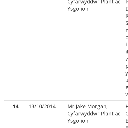
Cyfarwyddwr Plant ac
P
Ysgolion
D
S
c
i
i
y
14
13/10/2014
Mr Jake Morgan,
Cyfarwyddwr Plant ac
C
Ysgolion
E