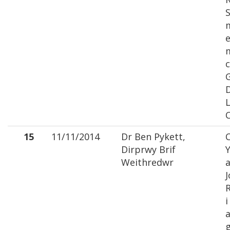
S
e
m
c
15
11/11/2014
Dr Ben Pykett,
C
Dirprwy Brif
Weithredwr
a
J
R
i
a
g