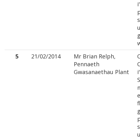
i
p
s
5
21/02/2014
Mr Brian Relph,
C
Pennaeth
C
Gwasanaethau Plant
i
S
e
f
p
s