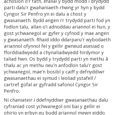
achosion o’r fath, efallai y bydd modd i drydydd
parti dalu’r gwahaniaeth rhwng yr hyn y bydd
Cyngor Sir Penfro yn ei dalu a chost y
gwasanaeth. Bydd angen i’r trydydd parti fod yn
fodlon talu, allan o’i adnoddau ariannol ei hun, y
gost ychwanegol ar gyfer y cyfnod y mae angen
y gwasanaeth. Rhaid iddo ddarparu’r wybodaeth
ariannol ofynnol fel y gellir gwneud asesiad o
fforddiadwyedd a chynaliadwyedd hirdymor y
taliad hwn. Os bydd y trydydd parti yn methu â
thalu ac yn methu neu’n anfodlon talu’r gost
ychwanegol, mae’n bosibl y caiff y defnyddiwr
gwasanaethau ei symud i leoliad ystafell /
cartref gofal ar gyfradd safonol Cyngor Sir
Penfro.
Ni chaniateir i ddefnyddiwr gwasanaethau dalu
cyfraniad cost ychwanegol oni bai y gellir ei
ohirio yn erbyn eu budd ariannol mewn eiddo.