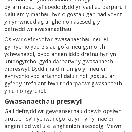
dyfarniadau cyfleoedd dydd yn cael eu darparu i
dalu am y mathau hyn o gostau gan nad ydynt
yn ymwneud ag anghenion asesedig y
defnyddiwr gwasanaethau.
Os yw’r defnyddiwr gwasanaethau neu ei
gynrychiolydd eisiau gofal neu gymorth
ychwanegol, bydd angen iddo drefnu hyn yn
uniongyrchol gyda darparwr y gwasanaeth
dibreswyl. Bydd rhaid i’r unigolyn neu ei
gynrychiolydd ariannol dalu’r holl gostau ar
gyfer y trefniant hwn i’r darparwr gwasanaeth
yn uniongyrchol.
Gwasanaethau preswyl
Gall defnyddiwr gwasanaethau ddewis opsiwn
drutach sy’n ychwanegol at yr hyn y mae ei
angen i ddiwallu ei anghenion asesedig. Mewn