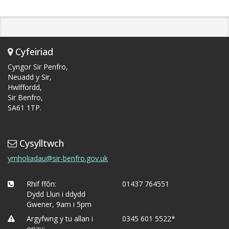
Cyfeiriad
Cyngor Sir Penfro,
Neuadd y Sir,
Hwlffordd,
Sir Benfro,
SA61 1TP.
Cysylltwch
ymholiadau@sir-benfro.gov.uk
Rhif ffôn:
01437 764551
Dydd Llun i ddydd
Gwener, 9am i 5pm
Argyfwng y tu allan i
0345 601 5522*
oriau: