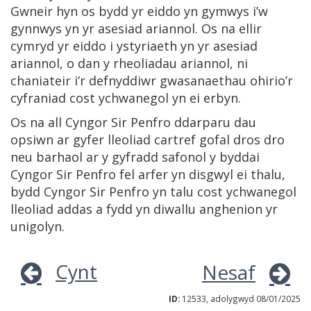
Gwneir hyn os bydd yr eiddo yn gymwys i’w
gynnwys yn yr asesiad ariannol. Os na ellir
cymryd yr eiddo i ystyriaeth yn yr asesiad
ariannol, o dan y rheoliadau ariannol, ni
chaniateir i’r defnyddiwr gwasanaethau ohirio’r
cyfraniad cost ychwanegol yn ei erbyn.
Os na all Cyngor Sir Penfro ddarparu dau
opsiwn ar gyfer lleoliad cartref gofal dros dro
neu barhaol ar y gyfradd safonol y byddai
Cyngor Sir Penfro fel arfer yn disgwyl ei thalu,
bydd Cyngor Sir Penfro yn talu cost ychwanegol
lleoliad addas a fydd yn diwallu anghenion yr
unigolyn.
Cynt
Nesaf
ID:
12533, adolygwyd 08/01/2025