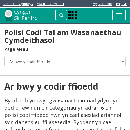
Neidio i'r Cynnwys
|
Ewch i'r Chwiliad
|
Hygyrchedd
|
English
Preswylydd
Chwilio
Toggl
Apps
navig
Menu
Polisi Codi Tal am Wasanaethau
Cymdeithasol
Page Menu
Ar bwy y codir ffioedd
Bydd defnyddwyr gwasanaethau nad ydynt yn
dod o fewn un o’r categorïau yn adran 6 o’r
polisi codi ffioedd hwn yn cael asesiad ariannol
sy’n dangos eu ffi asesedig. Byddant yn cael
anfoneb am eu cyfraniad tuag at gost eu gofal a