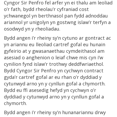
Cyngor Sir Penfro fel arfer yn ei thalu am leoliad
o’r fath, bydd rheolau’r cyfraniad cost
ychwanegol yn berthnasol pan fydd adnoddau
ariannol yr unigolyn yn gostwng islaw’r terfyn a
osodwyd yn y rheoliadau.
Bydd angen i’r rheiny sy’n cytuno ar gontract ac
yn ariannu eu lleoliad cartref gofal eu hunain
gyfeirio at y gwasanaethau cymdeithasol am
asesiad o anghenion o leiaf chwe mis cyn i’w
cynilion fynd islaw’r trothwy deddfwriaethol.
Bydd Cyngor Sir Penfro yn cychwyn contract
gyda’r cartref gofal ar eu rhan o’r dyddiad y
cytunwyd arno yn y cynllun gofal a chymorth.
Bydd eu ffi asesedig hefyd yn cychwyn o’r
dyddiad y cytunwyd arno yn y cynllun gofal a
chymorth.
Bydd angen i’r rheiny sy’n hunanariannu drwy