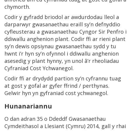
chymorth.
Codir y gyfradd briodol ar awdurdodau lleol a
darparwyr gwasanaethau eraill sy’n defnyddio
cyfleusterau a gwasanaethau Cyngor Sir Penfro i
ddiwallu anghenion plant. Codir ffi ar rieni plant
sy’n dewis opsiynau gwasanaethau sydd y tu
hwnt i’r hyn sy’n ofynnol i ddiwallu anghenion
asesedig y plant hynny, yn unol â’r rheoliadau
Cyfraniad Cost Ychwanegol.
Codir ffi ar drydydd partïon sy’n cyfrannu tuag
at gost y gofal ar gyfer ffrind / perthynas.
Gelwir hyn yn gyfraniad cost ychwanegol.
Hunanariannu
O dan adran 35 o Ddeddf Gwasanaethau
Cymdeithasol a Llesiant (Cymru) 2014, gall y rhai