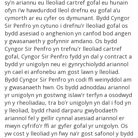
sy’n ariannu eu lleoliad cartref gofal eu hunain
ofyn i’w hawdurdod lleol drefnu eu gofal a’u
cymorth ar eu cyfer os dymunant. Bydd Cyngor
Sir Penfro yn cytuno i drefnu’r lleoliad gofal os
bydd asesiad o anghenion yn canfod bod angen
y gwasanaeth y gofynnir amdano. Os bydd
Cyngor Sir Penfro yn trefnu’r lleoliad cartref
gofal, Cyngor Sir Penfro fydd yn dal y contract a
bydd yr unigolyn neu ei gynrychiolydd ariannol
yn cael ei anfonebu am gost lawn y lleoliad.
Bydd Cyngor Sir Penfro yn codi ffi weinyddol am
y gwasanaeth hwn. Os bydd adnoddau ariannol
yr unigolyn yn gostwng islaw’r terfyn a osodwyd
yn y rheoliadau, tra bo’r unigolyn yn dal i fod yn
y lleoliad, bydd rhaid darparu gwybodaeth
ariannol fel y gellir cynnal asesiad ariannol er
mwyn cyfrifo’r ffi ar gyfer gofal yr unigolyn. Os
yw cost y lleoliad yn fwy na’r gost safonol y bydd