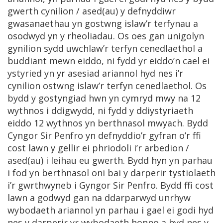
gwerth cynilion / ased(au) y defnyddiwr
gwasanaethau yn gostwng islaw’r terfynau a
osodwyd yn y rheoliadau. Os oes gan unigolyn
gynilion sydd uwchlaw’r terfyn cenedlaethol a
buddiant mewn eiddo, ni fydd yr eiddo’n cael ei
ystyried yn yr asesiad ariannol hyd nes i’r
cynilion ostwng islaw’r terfyn cenedlaethol. Os
bydd y gostyngiad hwn yn cymryd mwy na 12
wythnos i ddigwydd, ni fydd y ddiystyriaeth
eiddo 12 wythnos yn berthnasol mwyach. Bydd
Cyngor Sir Penfro yn defnyddio’r gyfran o’r ffi
cost lawn y gellir ei phriodoli i’r arbedion /
ased(au) i leihau eu gwerth. Bydd hyn yn parhau
i fod yn berthnasol oni bai y darperir tystiolaeth
i’r gwrthwyneb i Gyngor Sir Penfro. Bydd ffi cost
lawn a godwyd gan na ddarparwyd unrhyw
wybodaeth ariannol yn parhau i gael ei godi hyd
nes y darperir yr wybodaeth honno a hyd nes y