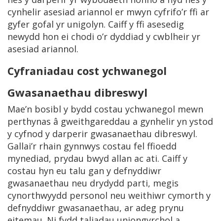
cynhelir asesiad ariannol er mwyn cyfrifo’r ffi ar
gyfer gofal yr unigolyn. Caiff y ffi asesedig
newydd hon ei chodi o’r dyddiad y cwblheir yr
asesiad ariannol.
Cyfraniadau cost ychwanegol
Gwasanaethau dibreswyl
Mae’n bosibl y bydd costau ychwanegol mewn
perthynas â gweithgareddau a gynhelir yn ystod
y cyfnod y darperir gwasanaethau dibreswyl.
Gallai’r rhain gynnwys costau fel ffioedd
mynediad, prydau bwyd allan ac ati. Caiff y
costau hyn eu talu gan y defnyddiwr
gwasanaethau neu drydydd parti, megis
cynorthwyydd personol neu weithiwr cymorth y
defnyddiwr gwasanaethau, ar adeg prynu
eitemau. Ni fydd taliadau uniongyrchol a