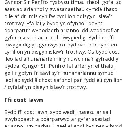
Gyngor Sir Penfro hysbysu timau rheoli gofal ac
asesiad ariannol y gwasanaethau cymdeithasol
o leiaf dri mis cyn i’w cynilion ddisgyn islaw’r
trothwy. Efallai y bydd yn ofynnol iddynt
ddarparu’r wybodaeth ariannol ddiweddaraf ar
gyfer asesiad ariannol diwygiedig. Bydd eu ffi
diwygiedig yn gymwys o’r dyddiad pan fydd eu
cynilion yn disgyn islaw’r trothwy. Os bydd cost
lleoliad a hunanariennir yn uwch na’r gyfradd y
byddai Cyngor Sir Penfro fel arfer yn ei thalu,
gellir gofyn i’r sawl sy’n hunanariannu symud i
leoliad sydd â chost safonol pan fydd eu cynilion
/ cyfalaf yn disgyn islaw’r trothwy.
Ffi cost lawn
Bydd ffi cost lawn, sydd wedi’i hasesu ar sail
gwybodaeth a ddarparwyd ar gyfer asesiad
ariannol, yn parhau i gael ei godi hyd nes y bydd