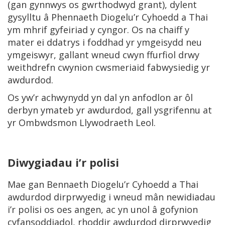
(gan gynnwys os gwrthodwyd grant), dylent
gysylltu â Phennaeth Diogelu’r Cyhoedd a Thai
ym mhrif gyfeiriad y cyngor. Os na chaiff y
mater ei ddatrys i foddhad yr ymgeisydd neu
ymgeiswyr, gallant wneud cwyn ffurfiol drwy
weithdrefn cwynion cwsmeriaid fabwysiedig yr
awdurdod.
Os yw’r achwynydd yn dal yn anfodlon ar ôl
derbyn ymateb yr awdurdod, gall ysgrifennu at
yr Ombwdsmon Llywodraeth Leol.
Diwygiadau i’r polisi
Mae gan Bennaeth Diogelu’r Cyhoedd a Thai
awdurdod dirprwyedig i wneud mân newidiadau
i’r polisi os oes angen, ac yn unol â gofynion
cyfansoddiadol, rhoddir awdurdod dirprwyedig