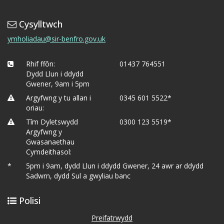
Cysylltwch
ymholiadau@sir-benfro.gov.uk
Rhif ffôn:
01437 764551
Dydd Llun i ddydd
Gwener, 9am i 5pm
Argyfwng y tu allan i
0345 601 5522*
oriau:
Tîm Dyletswydd
0300 123 5519*
Argyfwng y
Gwasanaethau
Cymdeithasol:
*
5pm i 9am, dydd Llun i ddydd Gwener, 24 awr ar ddydd
Sadwrn, dydd Sul a gwyliau banc
Polisi
Preifatrwydd