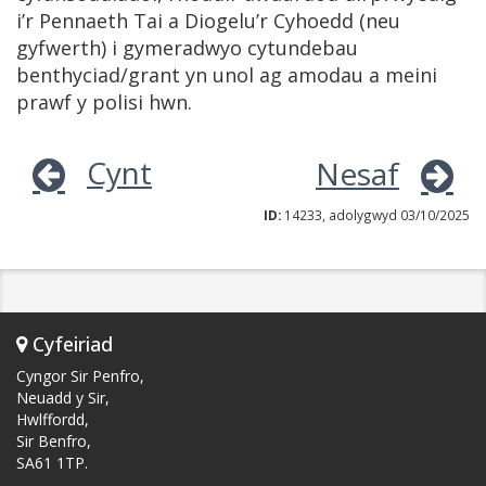
i’r Pennaeth Tai a Diogelu’r Cyhoedd (neu
gyfwerth) i gymeradwyo cytundebau
benthyciad/grant yn unol ag amodau a meini
prawf y polisi hwn.
Cynt
Nesaf
ID:
14233, adolygwyd 03/10/2025
Cyfeiriad
Cyngor Sir Penfro,
Neuadd y Sir,
Hwlffordd,
Sir Benfro,
SA61 1TP.