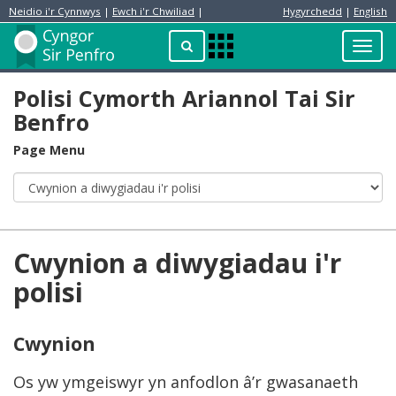
Neidio i'r Cynnwys
|
Ewch i'r Chwiliad
|
Hygyrchedd
|
English
Preswylydd
Chwilio
Toggl
Apps
navig
Menu
Polisi Cymorth Ariannol Tai Sir
Benfro
Page Menu
Cwynion a diwygiadau i'r
polisi
Cwynion
Os yw ymgeiswyr yn anfodlon â’r gwasanaeth