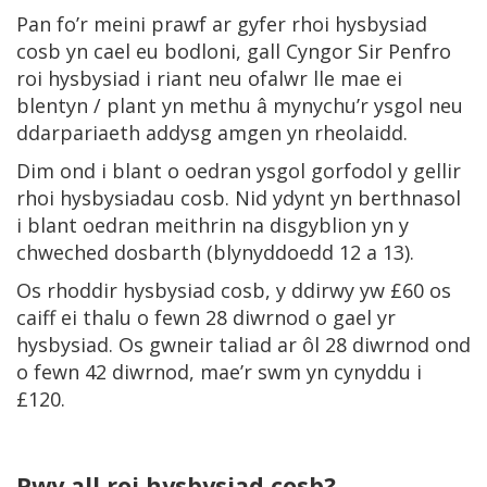
Pan fo’r meini prawf ar gyfer rhoi hysbysiad
cosb yn cael eu bodloni, gall Cyngor Sir Penfro
roi hysbysiad i riant neu ofalwr lle mae ei
blentyn / plant yn methu â mynychu’r ysgol neu
ddarpariaeth addysg amgen yn rheolaidd.
Dim ond i blant o oedran ysgol gorfodol y gellir
rhoi hysbysiadau cosb. Nid ydynt yn berthnasol
i blant oedran meithrin na disgyblion yn y
chweched dosbarth (blynyddoedd 12 a 13).
Os rhoddir hysbysiad cosb, y ddirwy yw £60 os
caiff ei thalu o fewn 28 diwrnod o gael yr
hysbysiad. Os gwneir taliad ar ôl 28 diwrnod ond
o fewn 42 diwrnod, mae’r swm yn cynyddu i
£120.
Pwy all roi hysbysiad cosb?