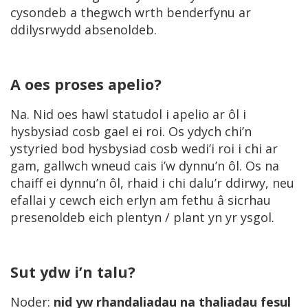
cysondeb a thegwch wrth benderfynu ar
ddilysrwydd absenoldeb.
A oes proses apelio?
Na. Nid oes hawl statudol i apelio ar ôl i
hysbysiad cosb gael ei roi. Os ydych chi’n
ystyried bod hysbysiad cosb wedi’i roi i chi ar
gam, gallwch wneud cais i’w dynnu’n ôl. Os na
chaiff ei dynnu’n ôl, rhaid i chi dalu’r ddirwy, neu
efallai y cewch eich erlyn am fethu â sicrhau
presenoldeb eich plentyn / plant yn yr ysgol.
Sut ydw i’n talu?
Noder:
nid yw rhandaliadau na thaliadau fesul