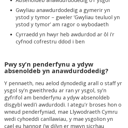
Absenoldeb anawdurdodedig o’r ysgol
Gwyliau anawdurdodedig a gymerir yn
ystod y tymor – gweler ‘Gwyliau teuluol yn
ystod y tymor’ am ragor o wybodaeth
Cyrraedd yn hwyr heb awdurdod ar ôl i’r
cyfnod cofrestru ddod i ben
Pwy sy’n penderfynu a ydyw
absenoldeb yn anawdurdodedig?
Y pennaeth, neu aelod dynodedig arall o staff yr
ysgol sy’n gweithredu ar ran yr ysgol, sy’n
gyfrifol am benderfynu a ydyw absenoldeb
disgybl wedi’i awdurdodi. I ategu’r broses hon o
wneud penderfyniad, mae Llywodraeth Cymru
wedi cyhoeddi canllawiau, y mae ysgolion yn
cael eu hannog i’w dilyn er mwyn sicrhau