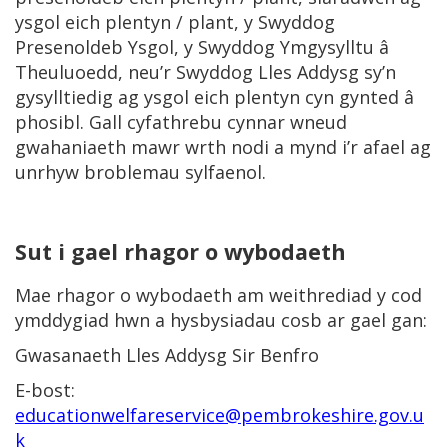
ysgol eich plentyn / plant, y Swyddog
Presenoldeb Ysgol, y Swyddog Ymgysylltu â
Theuluoedd, neu’r Swyddog Lles Addysg sy’n
gysylltiedig ag ysgol eich plentyn cyn gynted â
phosibl. Gall cyfathrebu cynnar wneud
gwahaniaeth mawr wrth nodi a mynd i’r afael ag
unrhyw broblemau sylfaenol.
Sut i gael rhagor o wybodaeth
Mae rhagor o wybodaeth am weithrediad y cod
ymddygiad hwn a hysbysiadau cosb ar gael gan:
Gwasanaeth Lles Addysg Sir Benfro
E-bost:
educationwelfareservice@pembrokeshire.gov.u
k