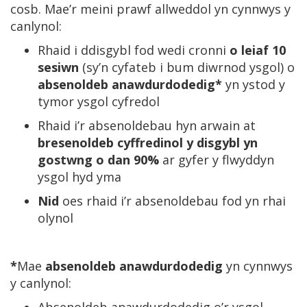
cosb. Mae’r meini prawf allweddol yn cynnwys y
canlynol:
Rhaid i ddisgybl fod wedi cronni
o leiaf 10
sesiwn
(sy’n cyfateb i bum diwrnod ysgol) o
absenoldeb anawdurdodedig*
yn ystod y
tymor ysgol cyfredol
Rhaid i’r absenoldebau hyn arwain at
bresenoldeb cyffredinol y disgybl yn
gostwng o dan 90%
ar gyfer y flwyddyn
ysgol hyd yma
Nid
oes rhaid i’r absenoldebau fod yn rhai
olynol
*
Mae
absenoldeb anawdurdodedig
yn cynnwys
y canlynol: