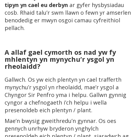
tipyn yn cael eu derbyn
ar gyfer hysbysiadau
cosb. Rhaid talu’r swm llawn o fewn yr amserlen
benodedig er mwyn osgoi camau cyfreithiol
pellach.
A allaf gael cymorth os nad yw fy
mhlentyn yn mynychu’r ysgol yn
rheolaidd?
Gallwch. Os yw eich plentyn yn cael trafferth
mynychu’r ysgol yn rheolaidd, mae’r ysgol a
Chyngor Sir Penfro yma i helpu. Gallwn gynnig
cyngor a chefnogaeth i’ch helpu i wella
presenoldeb eich plentyn / plant.
Mae’n bwysig gweithredu’n gynnar. Os oes
gennych unrhyw bryderon ynghylch
presenoldeb eich plentyn / plant, siaradwch ag