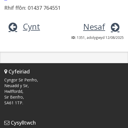
Rhif ffôn: 01437 764551
Cynt
Nesaf
ID:
1351, adolygwyd 12/08/2025
Cyfeiriad
Cyngor Sir Penfro,
Neuadd y Sir,
Hwlffordd,
Sir Benfro,
SA61 1TP.
Cysylltwch