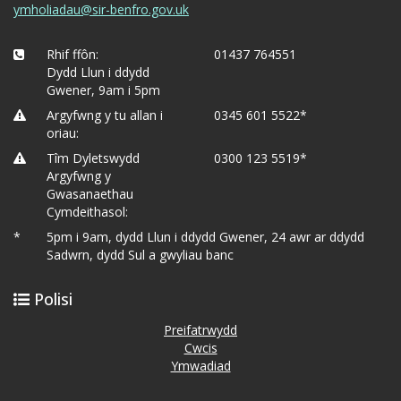
ymholiadau@sir-benfro.gov.uk
Rhif ffôn:
01437 764551
Dydd Llun i ddydd
Gwener, 9am i 5pm
Argyfwng y tu allan i
0345 601 5522*
oriau:
Tîm Dyletswydd
0300 123 5519*
Argyfwng y
Gwasanaethau
Cymdeithasol:
*
5pm i 9am, dydd Llun i ddydd Gwener, 24 awr ar ddydd
Sadwrn, dydd Sul a gwyliau banc
Polisi
Preifatrwydd
Cwcis
Ymwadiad