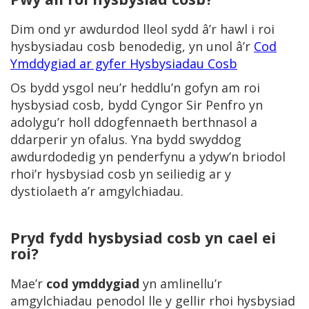
Dim ond yr awdurdod lleol sydd â’r hawl i roi
hysbysiadau cosb benodedig, yn unol â’r
Cod
Ymddygiad ar gyfer Hysbysiadau Cosb
Os bydd ysgol neu’r heddlu’n gofyn am roi
hysbysiad cosb, bydd Cyngor Sir Penfro yn
adolygu’r holl ddogfennaeth berthnasol a
ddarperir yn ofalus. Yna bydd swyddog
awdurdodedig yn penderfynu a ydyw’n briodol
rhoi’r hysbysiad cosb yn seiliedig ar y
dystiolaeth a’r amgylchiadau.
Pryd fydd hysbysiad cosb yn cael ei
roi?
Mae’r
cod ymddygiad
yn amlinellu’r
amgylchiadau penodol lle y gellir rhoi hysbysiad