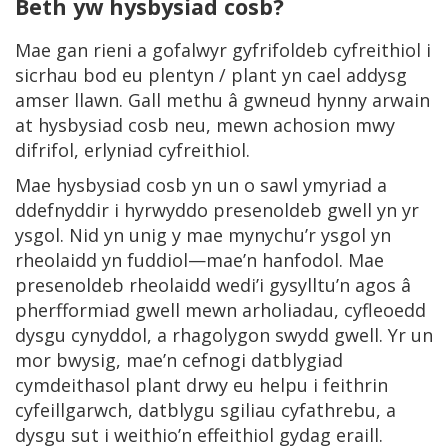
Beth yw hysbysiad cosb?
Mae gan rieni a gofalwyr gyfrifoldeb cyfreithiol i
sicrhau bod eu plentyn / plant yn cael addysg
amser llawn. Gall methu â gwneud hynny arwain
at hysbysiad cosb neu, mewn achosion mwy
difrifol, erlyniad cyfreithiol.
Mae hysbysiad cosb yn un o sawl ymyriad a
ddefnyddir i hyrwyddo presenoldeb gwell yn yr
ysgol. Nid yn unig y mae mynychu’r ysgol yn
rheolaidd yn fuddiol—mae’n hanfodol. Mae
presenoldeb rheolaidd wedi’i gysylltu’n agos â
pherfformiad gwell mewn arholiadau, cyfleoedd
dysgu cynyddol, a rhagolygon swydd gwell. Yr un
mor bwysig, mae’n cefnogi datblygiad
cymdeithasol plant drwy eu helpu i feithrin
cyfeillgarwch, datblygu sgiliau cyfathrebu, a
dysgu sut i weithio’n effeithiol gydag eraill.