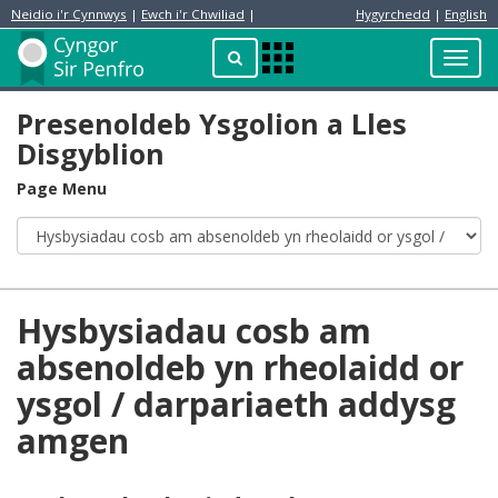
Neidio i'r Cynnwys
|
Ewch i'r Chwiliad
|
Hygyrchedd
|
English
Preswylydd
Chwilio
Toggl
Apps
navig
Menu
Presenoldeb Ysgolion a Lles
Disgyblion
Page Menu
Hysbysiadau cosb am
absenoldeb yn rheolaidd or
ysgol / darpariaeth addysg
amgen