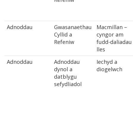
Adnoddau
Gwasanaethau
Macmillan –
Cyllid a
cyngor am
Refeniw
fudd-daliadau
lles
Adnoddau
Adnoddau
Iechyd a
dynol a
diogelwch
datblygu
sefydliadol