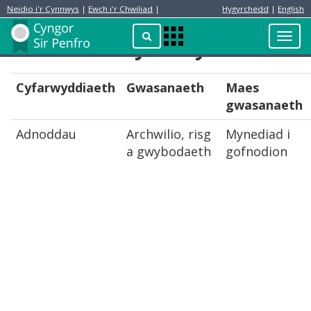
Neidio i'r Cynnwys
|
Ewch i'r Chwiliad
|
Hygyrchedd
|
English
Preswylydd
Chwilio
Toggl
Adnoddau Cyfarwyddiaeth
Apps
navig
Menu
Cyfarwyddiaeth
Gwasanaeth
Maes
gwasanaeth
Adnoddau
Archwilio, risg
Mynediad i
a gwybodaeth
gofnodion