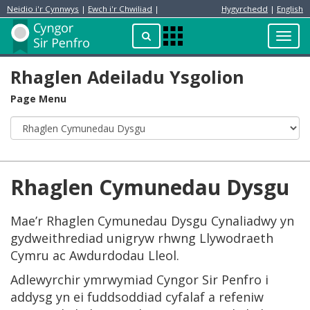
Neidio i'r Cynnwys
|
Ewch i'r Chwiliad
|
Hygyrchedd
|
English
Preswylydd
Chwilio
Toggl
Apps
navig
Menu
Rhaglen Adeiladu Ysgolion
Page Menu
Rhaglen Cymunedau Dysgu
Mae’r Rhaglen Cymunedau Dysgu Cynaliadwy yn
gydweithrediad unigryw rhwng Llywodraeth
Cymru ac Awdurdodau Lleol.
Adlewyrchir ymrwymiad Cyngor Sir Penfro i
addysg yn ei fuddsoddiad cyfalaf a refeniw