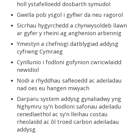
holl ystafelloedd dosbarth symudol
Gwella pob ysgol i gyflwr da neu ragorol
Sicrhau hygyrchedd a chynwysoldeb llawn
ar gyfer y rheini ag anghenion arbennig
Ymestyn a chefnogi datblygiad addysg
cyfrwng Cymraeg
Cynllunio i fodloni gofynion cwricwlaidd
newidiol
Nodi a rhyddhau safleoedd ac adeiladau
nad oes eu hangen mwyach
Darparu system addysg gynaliadwy yng
Nghymru sy’n bodloni safonau adeiladu
cenedlaethol ac sy’n lleihau costau
rheolaidd ac ôl troed carbon adeiladau
addysg.