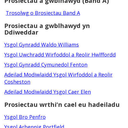
Prosiectau a gwblhawyd (Band A)
Trosolwg o Brosiectau Band A
Prosiectau a gwblhawyd yn
Ddiweddar
Ysgol Gynradd Waldo Williams
Ysgol Uwchradd Wirfoddol a Reolir Hwlffordd
Ysgol Gynradd Cymunedol Fenton
Adeilad Modiwlaidd Ysgol Wirfoddol a Reolir
Cosheston
Adeilad Modiwlaidd Ysgol Caer Elen
Prosiectau wrthi’n cael eu hadeiladu
Ysgol Bro Penfro
Ysgol Arbennig Portfield