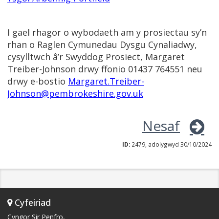
I gael rhagor o wybodaeth am y prosiectau sy’n
rhan o Raglen Cymunedau Dysgu Cynaliadwy,
cysylltwch â’r Swyddog Prosiect, Margaret
Treiber-Johnson drwy ffonio 01437 764551 neu
drwy e-bostio
Margaret.Treiber-
Johnson@pembrokeshire.gov.uk
Nesaf
ID:
2479, adolygwyd 30/10/2024
Cyfeiriad
Cyngor Sir Penfro,