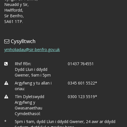
Neuadd y Sir,
Hwlffordd,
Sir Benfro,
SA61 1TP.
Cysylltwch
ymholiadau@sir-benfro.gov.uk
Rhif ffôn:
01437 764551
Dydd Llun i ddydd
Gwener, 9am i 5pm
Argyfwng y tu allan i
0345 601 5522*
oriau:
Tîm Dyletswydd
0300 123 5519*
Argyfwng y
Gwasanaethau
Cymdeithasol:
*
5pm i 9am, dydd Llun i ddydd Gwener, 24 awr ar ddydd