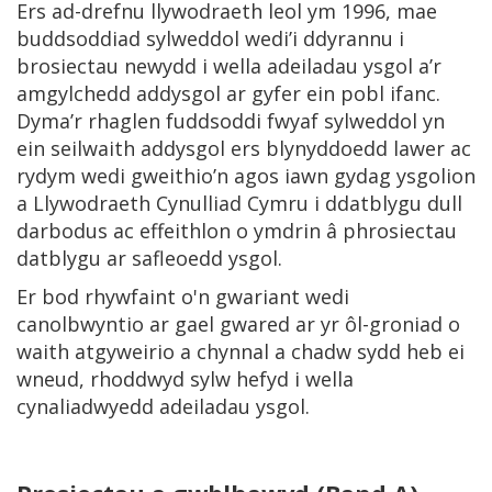
Ers ad-drefnu llywodraeth leol ym 1996, mae
buddsoddiad sylweddol wedi’i ddyrannu i
brosiectau newydd i wella adeiladau ysgol a’r
amgylchedd addysgol ar gyfer ein pobl ifanc.
Dyma’r rhaglen fuddsoddi fwyaf sylweddol yn
ein seilwaith addysgol ers blynyddoedd lawer ac
rydym wedi gweithio’n agos iawn gydag ysgolion
a Llywodraeth Cynulliad Cymru i ddatblygu dull
darbodus ac effeithlon o ymdrin â phrosiectau
datblygu ar safleoedd ysgol.
Er bod rhywfaint o'n gwariant wedi
canolbwyntio ar gael gwared ar yr ôl-groniad o
waith atgyweirio a chynnal a chadw sydd heb ei
wneud, rhoddwyd sylw hefyd i wella
cynaliadwyedd adeiladau ysgol.