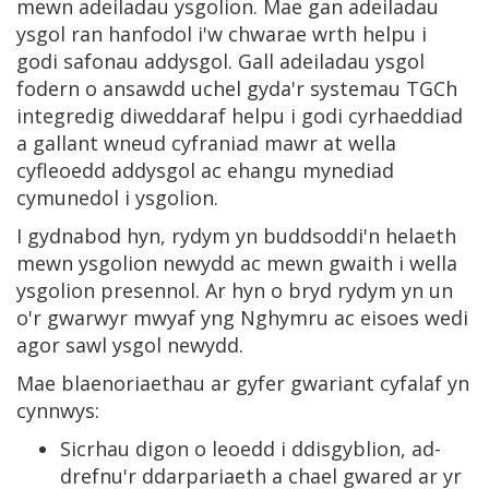
mewn adeiladau ysgolion. Mae gan adeiladau
ysgol ran hanfodol i'w chwarae wrth helpu i
godi safonau addysgol. Gall adeiladau ysgol
fodern o ansawdd uchel gyda'r systemau TGCh
integredig diweddaraf helpu i godi cyrhaeddiad
a gallant wneud cyfraniad mawr at wella
cyfleoedd addysgol ac ehangu mynediad
cymunedol i ysgolion.
I gydnabod hyn, rydym yn buddsoddi'n helaeth
mewn ysgolion newydd ac mewn gwaith i wella
ysgolion presennol. Ar hyn o bryd rydym yn un
o'r gwarwyr mwyaf yng Nghymru ac eisoes wedi
agor sawl ysgol newydd.
Mae blaenoriaethau ar gyfer gwariant cyfalaf yn
cynnwys:
Sicrhau digon o leoedd i ddisgyblion, ad-
drefnu'r ddarpariaeth a chael gwared ar yr