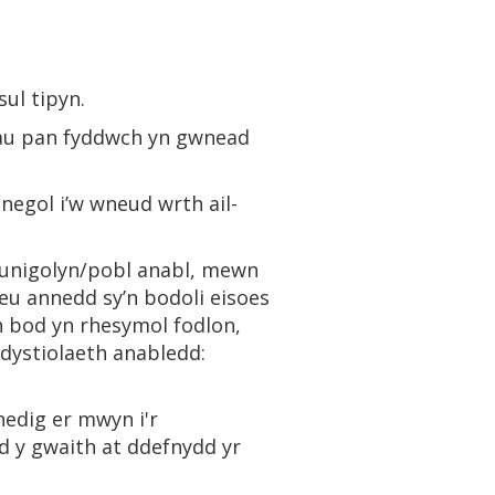
sul tipyn.
niau pan fyddwch yn gwnead
negol i’w wneud wrth ail-
r unigolyn/pobl anabl, mewn
eu annedd sy’n bodoli eisoes
n bod yn rhesymol fodlon,
o dystiolaeth anabledd:
edig er mwyn i'r
d y gwaith at ddefnydd yr