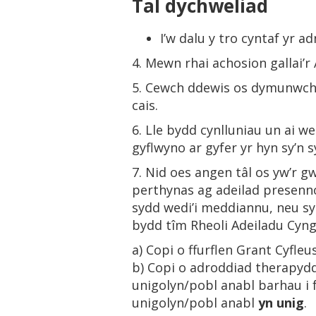
Tal dychweliad
I’w dalu y tro cyntaf yr a
4. Mewn rhai achosion gallai’r 
5. Cewch ddewis os dymunwch, 
cais.
6. Lle bydd cynlluniau un ai 
gyflwyno ar gyfer yr hyn sy’n 
7. Nid oes angen tâl os yw’r 
perthynas ag adeilad presenno
sydd wedi’i meddiannu, neu sy
bydd tîm Rheoli Adeiladu Cyngo
a) Copi o ffurflen Grant Cyfle
b) Copi o adroddiad therapydd
unigolyn/pobl anabl barhau i 
unigolyn/pobl anabl
yn unig
.