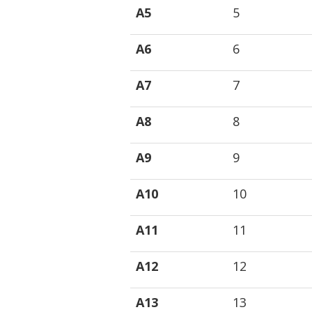
A5
5
A6
6
A7
7
A8
8
A9
9
A10
10
A11
11
A12
12
A13
13