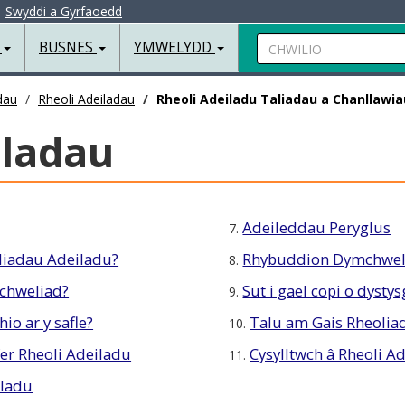
|
Swyddi a Gyrfaoedd
Chwilio
R
BUSNES
YMWELYDD
dau
Rheoli Adeiladau
Rheoli Adeiladu Taliadau a Chanllawia
iladau
Adeileddau Peryglus
7.
liadau Adeiladu?
Rhybuddion Dymchwe
8.
ychweliad?
Sut i gael copi o dysty
9.
io ar y safle?
Talu am Gais Rheolia
10.
er Rheoli Adeiladu
Cysylltwch â Rheoli A
11.
iladu