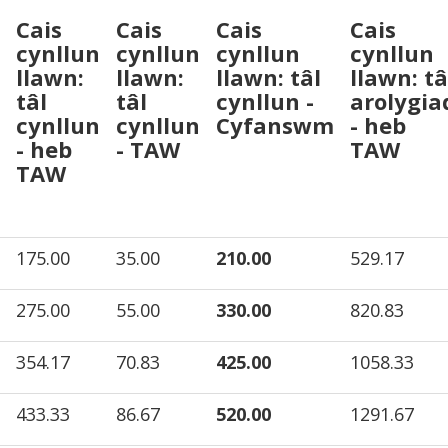
Cais
Cais
Cais
Cais
cynllun
cynllun
cynllun
cynllun
llawn:
llawn:
llawn: tâl
llawn: tâ
tâl
tâl
cynllun -
arolygia
cynllun
cynllun
Cyfanswm
- heb
- heb
- TAW
TAW
TAW
175.00
35.00
210.00
529.17
275.00
55.00
330.00
820.83
354.17
70.83
425.00
1058.33
433.33
86.67
520.00
1291.67