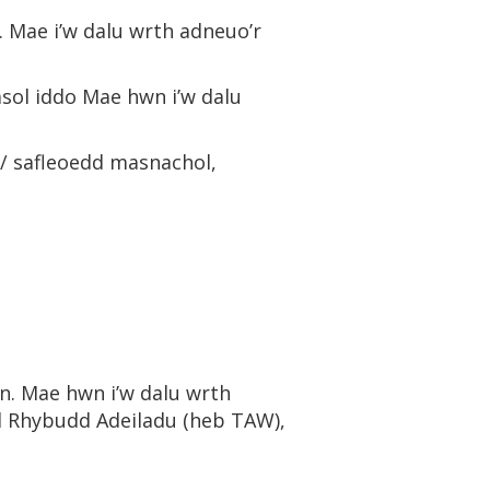
. Mae i’w dalu wrth adneuo’r
asol iddo Mae hwn i’w dalu
 / safleoedd masnachol,
n. Mae hwn i’w dalu wrth
âl Rhybudd Adeiladu (heb TAW),