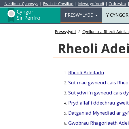
Neidio i'r Cynnwys
|
Ewch i'r Chwiliad
|
Mewngofnodi
|
Cofrestru
Preswylydd
PRESWYLYDD
Y CYNGO
Preswylydd
Cynllunio a Rheoli Adeila
Rheoli Ade
Rheoli Adeiladu
1.
Sut mae gwneud cais Rheo
2.
Sut ydw i'n gwneud cais d
3.
Pryd allaf i ddechrau gweith
4.
Datganiad Mynediad ar gyf
5.
Gwobrau Rhagoriaeth Ade
6.