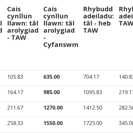
Cais
Cais
Rhybudd
Rhy
cynllun
cynllun
adeiladu:
adei
l
llawn: tâl
llawn: tâl
tâl - heb
TA
d
arolygiad
arolygiad
TAW
- TAW
-
Cyfanswm
105.83
635.00
704.17
140.8
164.17
985.00
1095.83
219.1
211.67
1270.00
1412.50
282.5
258.33
1550.00
1725.00
345.