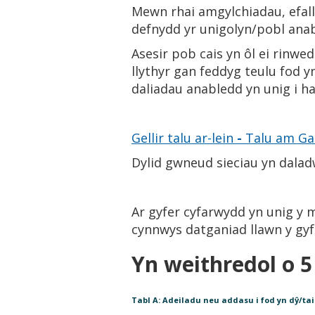
Mewn rhai amgylchiadau, efall
defnydd yr unigolyn/pobl anabl
Asesir pob cais yn ôl ei rinwed
llythyr gan feddyg teulu fod 
daliadau anabledd yn unig i ha
Gellir talu ar-lein
-
Talu am Ga
Dylid gwneud sieciau yn daladw
Ar gyfer cyfarwydd yn unig y m
cynnwys datganiad llawn y gyf
Yn weithredol o 5
Tabl A: Adeiladu neu addasu i fod yn dŷ/ta