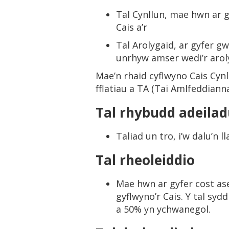
Tal Cynllun, mae hwn ar g
Cais a’r
Tal Arolygaid, ar gyfer g
unrhyw amser wedi’r aroly
Mae’n rhaid cyflwyno Cais Cyn
fflatiau a TA (Tai Amlfeddiann
Tal rhybudd adeila
Taliad un tro, i’w dalu’n 
Tal rheoleiddio
Mae hwn ar gyfer cost ase
gyflwyno’r Cais. Y tal sy
a 50% yn ychwanegol.