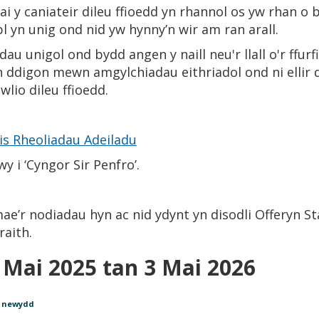
ai y caniateir dileu ffioedd yn rhannol os yw rhan o
 yn unig ond nid yw hynny’n wir am ran arall.
dau unigol ond bydd angen y naill neu'r llall o'r ffurf
yn ddigon mewn amgylchiadau eithriadol ond ni ellir
wlio dileu ffioedd.
is Rheoliadau Adeiladu
y i ‘Cyngor Sir Penfro’.
ae’r nodiadau hyn ac nid ydynt yn disodli Offeryn St
raith.
 Mai 2025 tan 3 Mai 2026
i newydd