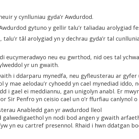
dneuir y cynlluniau gyda’r Awdurdod.
Awdurdod gytuno y gellir talu’r taliadau arolygiad fe
talu’r tâl arolygiad yn y dechrau gyda’r tal cunllu
wedi eucymeradwyo neu eu gwrthod, nid oes tal ychwa
sylweddol yr un gwaith.
gwaith i ddarparu mynedfa, neu gyfleusterau ar gyfe
l y mae aelodau’r cyhoedd yn cael mynediad iddo, n
dd i gael ei meddiannu, gan unigolyn anabl. Er mwy
r Sir Penfro yn ceisio cael un o’r ffurfiau canlynol 
usterau Anabledd gan yr awdurdod lleol
 galwedigaethol yn nodi bod angen y gwaith arfaeth
fyw yn eu cartref presennol. Rhaid i hwn ddatgan bo