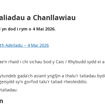
Taliadau a Chanllawiau
yn dod i rym o 4 Mai 2026.
th Adeiladu – 4 Mai 2026
e’n rhaid i chi sichau bod y Cais / Rhybudd sydd ei a
ytundeb gada’ch asiant ynglŷn a thalu’r taliadau byd
eisydd sy’n gorfod talu’r taliad rheoleiddio.
taliadau:
wn