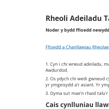
Rheoli Adeiladu 
Noder y bydd ffioedd newydd 
Ffioedd a Chanllawiau Rheolae
1. Cyn i chi wneud adeiladu, ma
Awdurdod.
2. Os ydych chi wedi gwneud c
yr ymgeisydd a’r asiant. Yr ymg
3. Dyma sut mae’n rhaid talu’r 
Cais cynlluniau lla