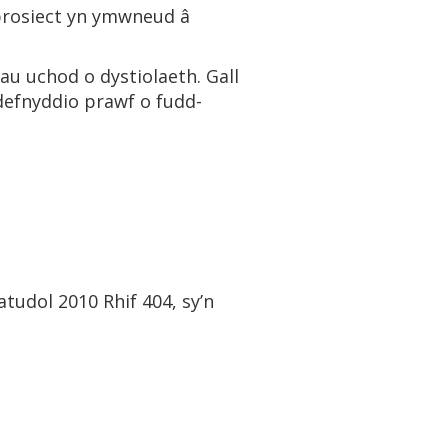
 brosiect yn ymwneud â
iau uchod o dystiolaeth. Gall
 defnyddio prawf o fudd-
atudol 2010 Rhif 404, sy’n