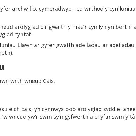
yfer archwilio, cymeradwyo neu wrthod y cynlluniau
wneud arolygiad o’r gwaith y mae’r cynllyn yn berthn
giad cyntaf.
lluniau Llawn ar gyfer gwaith adeiladau ar adeiladau
aeth).
du
llawn wrth wneud Cais.
su eich cais, yn cynnwys pob arolygiad sydd ei ange
dd i’w wneud yw’r swm sy’n gyfwerth a chyfanswm y t