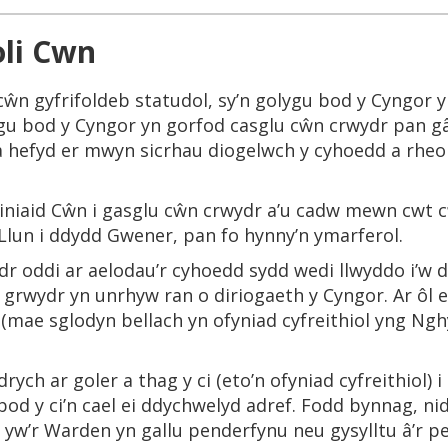
li Cwn
ŵn gyfrifoldeb statudol, sy’n golygu bod y Cyngor yn
gu bod y Cyngor yn gorfod casglu cŵn crwydr pan g
a hefyd er mwyn sicrhau diogelwch y cyhoedd a rheoli
einiaid Cŵn i gasglu cŵn crwydr a’u cadw mewn cwt 
Llun i ddydd Gwener, pan fo hynny’n ymarferol.
dr oddi ar aelodau’r cyhoedd sydd wedi llwyddo i’w d
ar grwydr yn unrhyw ran o diriogaeth y Cyngor. Ar ôl 
 (mae sglodyn bellach yn ofyniad cyfreithiol yng Ng
rych ar goler a thag y ci (eto’n ofyniad cyfreithiol)
bod y ci’n cael ei ddychwelyd adref. Fodd bynnag, n
yw’r Warden yn gallu penderfynu neu gysylltu â’r per