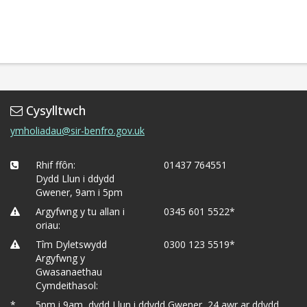
Cysylltwch
ymholiadau@sir-benfro.gov.uk
Rhif ffôn:
01437 764551
Dydd Llun i ddydd
Gwener, 9am i 5pm
Argyfwng y tu allan i
0345 601 5522*
oriau:
Tîm Dyletswydd
0300 123 5519*
Argyfwng y
Gwasanaethau
Cymdeithasol:
*
5pm i 9am, dydd Llun i ddydd Gwener, 24 awr ar ddydd