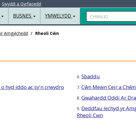
|
Swyddi a Gyrfaoedd
Chwilio
R
BUSNES
YMWELYDD
d yr Amgylchedd
Rheoli Cŵn
Sbaddu
6.
 o hyd iddo ac sy'n crwydro
Cŵn Mewn Ceir a Chŵn
7.
Gwahardd Oddi Ar Dra
8.
Deddfau Iechyd yr Amg
9.
Rheoli Cwn