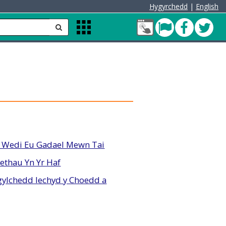
Hygyrchedd
|
English
Fy
Pont
Faceb
Twit
anfon
Apps
Nghyfrif
Menu
Cleddau
green
 Wedi Eu Gadael Mewn Tai
ethau Yn Yr Haf
ylchedd Iechyd y Choedd a