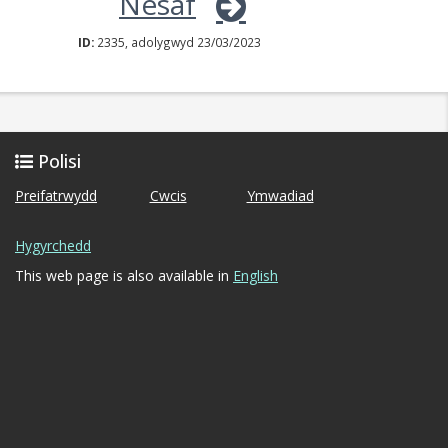
Nesaf
ID:
2335, adolygwyd 23/03/2023
Polisi
Preifatrwydd
Cwcis
Ymwadiad
Hygyrchedd
This web page is also available in
English