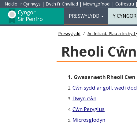
Neidio i'r Cynnwys
|
Ewch i'r Chwiliad
|
Mewngofnodi
|
Cofrestru
Preswylydd
PRESWYLYDD
Y CYNGO
Preswylydd
Anifeiliaid, Plau a Iechy
Rheoli Cŵn
1. Gwasanaeth Rheoli Cwn
Cŵn sydd ar goll, wedi dod
2.
Dwyn cŵn
3.
Cŵn Peryglus
4.
Microsglodyn
5.