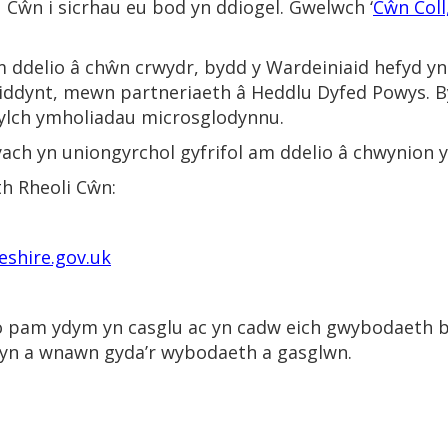
au Cŵn i sicrhau eu bod yn ddiogel. Gwelwch ‘
Cŵn Coll
am ddelio â chŵn crwydr, bydd y Wardeiniaid hefyd yn
 iddynt, mewn partneriaeth â Heddlu Dyfed Powys. B
hylch ymholiadau microsglodynnu.
ach yn uniongyrchol gyfrifol am ddelio â chwynion
th Rheoli Cŵn:
shire.gov.uk
 pam ydym yn casglu ac yn cadw eich gwybodaeth ber
hyn a wnawn gyda’r wybodaeth a gasglwn.