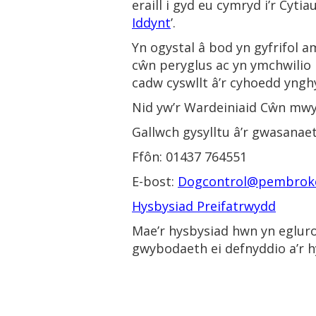
eraill i gyd eu cymryd i’r Cyti
Iddynt
’.
Yn ogystal â bod yn gyfrifol 
cŵn peryglus ac yn ymchwilio
cadw cyswllt â’r cyhoedd yng
Nid yw’r Wardeiniaid Cŵn mwy
Gallwch gysylltu â’r gwasanae
Ffôn: 01437 764551
E-bost:
Dogcontrol@pembroke
Hysbysiad Preifatrwydd
Mae’r hysbysiad hwn yn egluro
gwybodaeth ei defnyddio a’r 