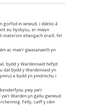
 gorfod ei wneud, i ddelio â
ânt eu hysbysu, er mwyn
 materion ehangach eraill, fel
cŵn ac mae’r gwasanaeth yn
al, bydd y Wardeiniaid hefyd
eu dal bydd y Wardeiniaid yn
hymru) a bydd yn ymdrechu i
 i benderfynu pwy yw’r
id yw’r Warden yn gallu gwneud
chennog. Felly, caiff y cŵn