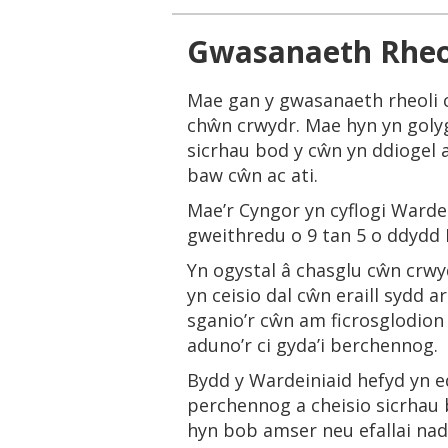
Gwasanaeth Rheo
Mae gan y gwasanaeth rheoli c
chŵn crwydr. Mae hyn yn goly
sicrhau bod y cŵn yn ddiogel 
baw cŵn ac ati.
Mae’r Cyngor yn cyflogi Ward
gweithredu o 9 tan 5 o ddydd 
Yn ogystal â chasglu cŵn crwy
yn ceisio dal cŵn eraill sydd 
sganio’r cŵn am ficrosglodion
aduno’r ci gyda’i berchennog.
Bydd y Wardeiniaid hefyd yn ed
perchennog a cheisio sicrhau 
hyn bob amser neu efallai nad 