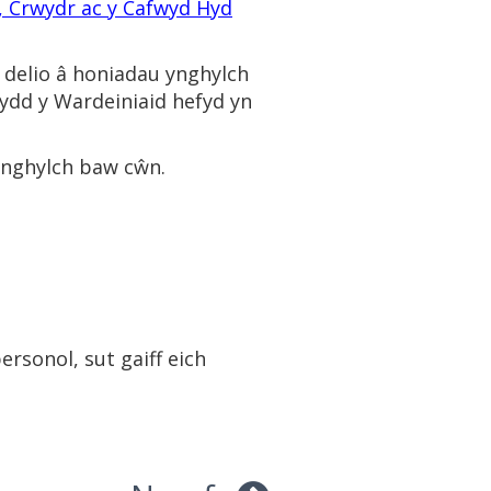
, Crwydr ac y Cafwyd Hyd
 delio â honiadau ynghylch
ydd y Wardeiniaid hefyd yn
 ynghylch baw cŵn.
sonol, sut gaiff eich