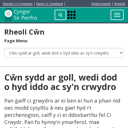
Neidio i'r Cynnwys
|
Ewch i'r Chwiliad
|
Hygyrchedd
|
English
Preswylydd
Chwilio
Toggl
Apps
navig
Menu
Rheoli Cŵn
Page Menu
Cŵn sydd ar goll, wedi dod
o hyd iddo ac sy'n crwydro
Pan gaiff ci grwydro ar ei ben ei hun a phan nid
oes modd cysylltu â neu gael hyd i'r
perchenogion, caiff y ci ei ddosbarthu fel Ci
Crwydr. Pan fo hynny'n ymarferol, mae