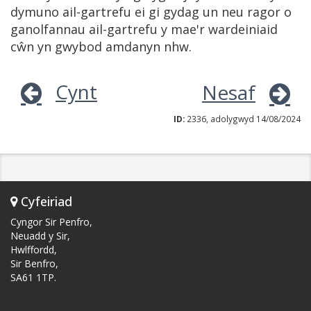
dymuno ail-gartrefu ei gi gydag un neu ragor o
ganolfannau ail-gartrefu y mae'r wardeiniaid
cŵn yn gwybod amdanyn nhw.
Cynt
Nesaf
ID:
2336, adolygwyd 14/08/2024
Cyfeiriad
Cyngor Sir Penfro,
Neuadd y Sir,
Hwlffordd,
Sir Benfro,
SA61 1TP.