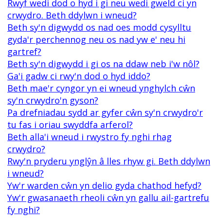
Rwyf wedi dod o hyd i gi neu wedi gweld ci yn
crwydro. Beth ddylwn i wneud?
Beth sy'n digwydd os nad oes modd cysylltu
gyda'r perchennog neu os nad yw e' neu hi
gartref?
Beth sy'n digwydd i gi os na ddaw neb i'w nôl?
Ga'i gadw ci rwy'n dod o hyd iddo?
Beth mae'r cyngor yn ei wneud ynghylch cŵn
sy'n crwydro'n gyson?
Pa drefniadau sydd ar gyfer cŵn sy'n crwydro'r
tu fas i oriau swyddfa arferol?
Beth alla'i wneud i rwystro fy nghi rhag
crwydro?
Rwy'n pryderu ynglŷn â lles rhyw gi. Beth ddylwn
i wneud?
Yw'r warden cŵn yn delio gyda chathod hefyd?
Yw'r gwasanaeth rheoli cŵn yn gallu ail-gartrefu
fy nghi?