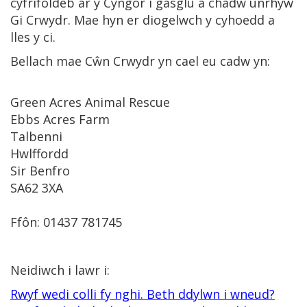
cyfrifoldeb ar y Cyngor i gasglu a chadw unrhyw
Gi Crwydr. Mae hyn er diogelwch y cyhoedd a
lles y ci.
Bellach mae Cŵn Crwydr yn cael eu cadw yn:
Green Acres Animal Rescue
Ebbs Acres Farm
Talbenni
Hwlffordd
Sir Benfro
SA62 3XA
Ffôn: 01437 781745
Neidiwch i lawr i:
Rwyf wedi colli fy nghi. Beth ddylwn i wneud?