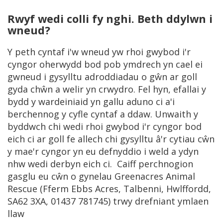
Rwyf wedi colli fy nghi. Beth ddylwn i
wneud?
Y peth cyntaf i'w wneud yw rhoi gwybod i'r
cyngor oherwydd bod pob ymdrech yn cael ei
gwneud i gysylltu adroddiadau o gŵn ar goll
gyda chŵn a welir yn crwydro. Fel hyn, efallai y
bydd y wardeiniaid yn gallu aduno ci a'i
berchennog y cyfle cyntaf a ddaw. Unwaith y
byddwch chi wedi rhoi gwybod i'r cyngor bod
eich ci ar goll fe allech chi gysylltu â'r cytiau cŵn
y mae'r cyngor yn eu defnyddio i weld a ydyn
nhw wedi derbyn eich ci. Caiff perchnogion
gasglu eu cŵn o gynelau Greenacres Animal
Rescue (Fferm Ebbs Acres, Talbenni, Hwlffordd,
SA62 3XA, 01437 781745) trwy drefniant ymlaen
llaw