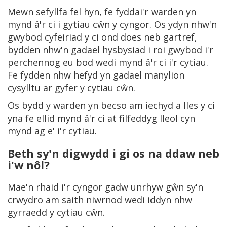
Mewn sefyllfa fel hyn, fe fyddai'r warden yn
mynd â'r ci i gytiau cŵn y cyngor. Os ydyn nhw'n
gwybod cyfeiriad y ci ond does neb gartref,
bydden nhw'n gadael hysbysiad i roi gwybod i'r
perchennog eu bod wedi mynd â'r ci i'r cytiau.
Fe fydden nhw hefyd yn gadael manylion
cysylltu ar gyfer y cytiau cŵn.
Os bydd y warden yn becso am iechyd a lles y ci
yna fe ellid mynd â'r ci at filfeddyg lleol cyn
mynd ag e' i'r cytiau.
Beth sy'n digwydd i gi os na ddaw neb
i'w nôl?
Mae'n rhaid i'r cyngor gadw unrhyw gŵn sy'n
crwydro am saith niwrnod wedi iddyn nhw
gyrraedd y cytiau cŵn.