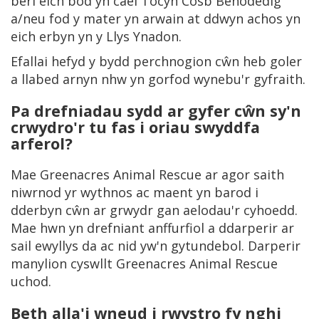
beri eich bod yn cael Tocyn Cosb Benodedig
a/neu fod y mater yn arwain at ddwyn achos yn
eich erbyn yn y Llys Ynadon.
Efallai hefyd y bydd perchnogion cŵn heb goler
a llabed arnyn nhw yn gorfod wynebu'r gyfraith.
Pa drefniadau sydd ar gyfer cŵn sy'n
crwydro'r tu fas i oriau swyddfa
arferol?
Mae Greenacres Animal Rescue ar agor saith
niwrnod yr wythnos ac maent yn barod i
dderbyn cŵn ar grwydr gan aelodau'r cyhoedd.
Mae hwn yn drefniant anffurfiol a ddarperir ar
sail ewyllys da ac nid yw'n gytundebol. Darperir
manylion cyswllt Greenacres Animal Rescue
uchod.
Beth alla'i wneud i rwystro fy nghi