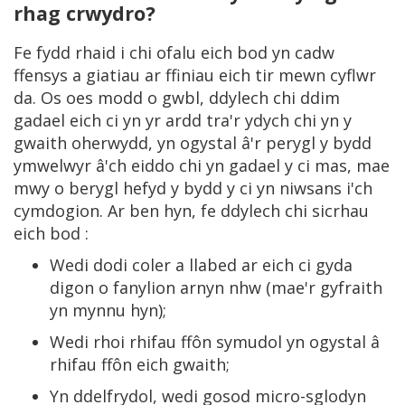
rhag crwydro?
Fe fydd rhaid i chi ofalu eich bod yn cadw
ffensys a giatiau ar ffiniau eich tir mewn cyflwr
da. Os oes modd o gwbl, ddylech chi ddim
gadael eich ci yn yr ardd tra'r ydych chi yn y
gwaith oherwydd, yn ogystal â'r perygl y bydd
ymwelwyr â'ch eiddo chi yn gadael y ci mas, mae
mwy o berygl hefyd y bydd y ci yn niwsans i'ch
cymdogion. Ar ben hyn, fe ddylech chi sicrhau
eich bod :
Wedi dodi coler a llabed ar eich ci gyda
digon o fanylion arnyn nhw (mae'r gyfraith
yn mynnu hyn);
Wedi rhoi rhifau ffôn symudol yn ogystal â
rhifau ffôn eich gwaith;
Yn ddelfrydol, wedi gosod micro-sglodyn