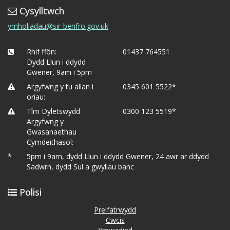
Cysylltwch
ymholiadau@sir-benfro.gov.uk
Rhif ffôn:
01437 764551
Dydd Llun i ddydd
Gwener, 9am i 5pm
Argyfwng y tu allan i
0345 601 5522*
oriau:
Tîm Dyletswydd
0300 123 5519*
Argyfwng y
Gwasanaethau
Cymdeithasol:
*
5pm i 9am, dydd Llun i ddydd Gwener, 24 awr ar ddydd
Sadwrn, dydd Sul a gwyliau banc
Polisi
Preifatrwydd
Cwcis