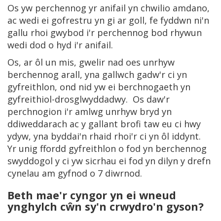
Os yw perchennog yr anifail yn chwilio amdano,
ac wedi ei gofrestru yn gi ar goll, fe fyddwn ni'n
gallu rhoi gwybod i'r perchennog bod rhywun
wedi dod o hyd i'r anifail.
Os, ar ôl un mis, gwelir nad oes unrhyw
berchennog arall, yna gallwch gadw'r ci yn
gyfreithlon, ond nid yw ei berchnogaeth yn
gyfreithiol-drosglwyddadwy. Os daw'r
perchnogion i'r amlwg unrhyw bryd yn
ddiweddarach ac y gallant brofi taw eu ci hwy
ydyw, yna byddai'n rhaid rhoi'r ci yn ôl iddynt.
Yr unig ffordd gyfreithlon o fod yn berchennog
swyddogol y ci yw sicrhau ei fod yn dilyn y drefn
cynelau am gyfnod o 7 diwrnod.
Beth mae'r cyngor yn ei wneud
ynghylch cŵn sy'n crwydro'n gyson?