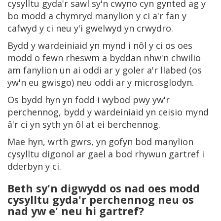
cysylltu gyda'r sawl sy'n cwyno cyn gynted ag y
bo modd a chymryd manylion y ci a'r fan y
cafwyd y ci neu y'i gwelwyd yn crwydro.
Bydd y wardeiniaid yn mynd i nôl y ci os oes
modd o fewn rheswm a byddan nhw'n chwilio
am fanylion un ai oddi ar y goler a'r llabed (os
yw'n eu gwisgo) neu oddi ar y microsglodyn.
Os bydd hyn yn fodd i wybod pwy yw'r
perchennog, bydd y wardeiniaid yn ceisio mynd
â'r ci yn syth yn ôl at ei berchennog.
Mae hyn, wrth gwrs, yn gofyn bod manylion
cysylltu digonol ar gael a bod rhywun gartref i
dderbyn y ci.
Beth sy'n digwydd os nad oes modd
cysylltu gyda'r perchennog neu os
nad yw e' neu hi gartref?