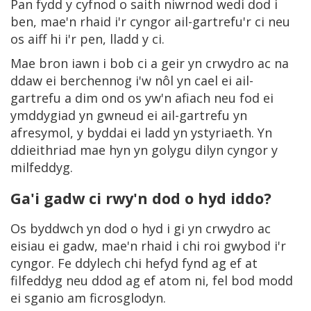
Pan fydd y cyfnod o saith niwrnod wedi dod i
ben, mae'n rhaid i'r cyngor ail-gartrefu'r ci neu
os aiff hi i'r pen, lladd y ci.
Mae bron iawn i bob ci a geir yn crwydro ac na
ddaw ei berchennog i'w nôl yn cael ei ail-
gartrefu a dim ond os yw'n afiach neu fod ei
ymddygiad yn gwneud ei ail-gartrefu yn
afresymol, y byddai ei ladd yn ystyriaeth. Yn
ddieithriad mae hyn yn golygu dilyn cyngor y
milfeddyg.
Ga'i gadw ci rwy'n dod o hyd iddo?
Os byddwch yn dod o hyd i gi yn crwydro ac
eisiau ei gadw, mae'n rhaid i chi roi gwybod i'r
cyngor. Fe ddylech chi hefyd fynd ag ef at
filfeddyg neu ddod ag ef atom ni, fel bod modd
ei sganio am ficrosglodyn.