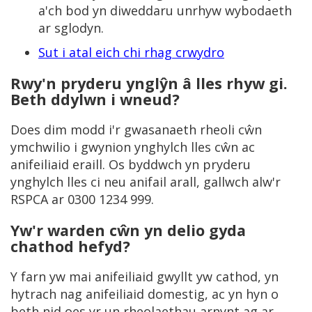
a'ch bod yn diweddaru unrhyw wybodaeth
ar sglodyn.
Sut i atal eich chi rhag crwydro
Rwy'n pryderu ynglŷn â lles rhyw gi.
Beth ddylwn i wneud?
Does dim modd i'r gwasanaeth rheoli cŵn
ymchwilio i gwynion ynghylch lles cŵn ac
anifeiliaid eraill. Os byddwch yn pryderu
ynghylch lles ci neu anifail arall, gallwch alw'r
RSPCA ar 0300 1234 999.
Yw'r warden cŵn yn delio gyda
chathod hefyd?
Y farn yw mai anifeiliaid gwyllt yw cathod, yn
hytrach nag anifeiliaid domestig, ac yn hyn o
beth nid oes yr un rheolaethau arnynt ag ar