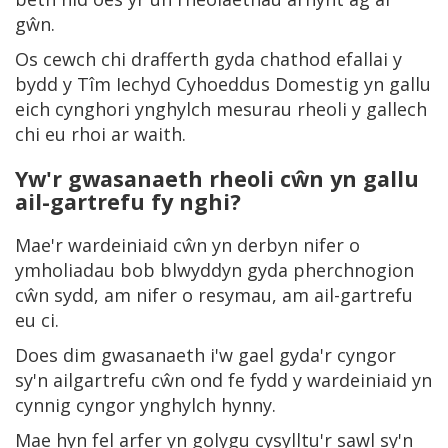
gŵn.
Os cewch chi drafferth gyda chathod efallai y
bydd y Tîm Iechyd Cyhoeddus Domestig yn gallu
eich cynghori ynghylch mesurau rheoli y gallech
chi eu rhoi ar waith.
Yw'r gwasanaeth rheoli cŵn yn gallu
ail-gartrefu fy nghi?
Mae'r wardeiniaid cŵn yn derbyn nifer o
ymholiadau bob blwyddyn gyda pherchnogion
cŵn sydd, am nifer o resymau, am ail-gartrefu
eu ci.
Does dim gwasanaeth i'w gael gyda'r cyngor
sy'n ailgartrefu cŵn ond fe fydd y wardeiniaid yn
cynnig cyngor ynghylch hynny.
Mae hyn fel arfer yn golygu cysylltu'r sawl sy'n