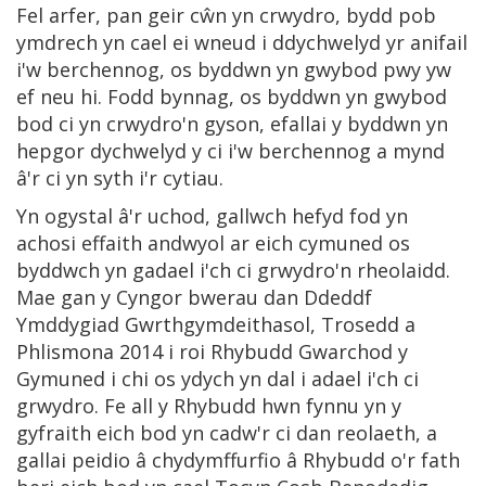
Fel arfer, pan geir cŵn yn crwydro, bydd pob
ymdrech yn cael ei wneud i ddychwelyd yr anifail
i'w berchennog, os byddwn yn gwybod pwy yw
ef neu hi. Fodd bynnag, os byddwn yn gwybod
bod ci yn crwydro'n gyson, efallai y byddwn yn
hepgor dychwelyd y ci i'w berchennog a mynd
â'r ci yn syth i'r cytiau.
Yn ogystal â'r uchod, gallwch hefyd fod yn
achosi effaith andwyol ar eich cymuned os
byddwch yn gadael i'ch ci grwydro'n rheolaidd.
Mae gan y Cyngor bwerau dan Ddeddf
Ymddygiad Gwrthgymdeithasol, Trosedd a
Phlismona 2014 i roi Rhybudd Gwarchod y
Gymuned i chi os ydych yn dal i adael i'ch ci
grwydro. Fe all y Rhybudd hwn fynnu yn y
gyfraith eich bod yn cadw'r ci dan reolaeth, a
gallai peidio â chydymffurfio â Rhybudd o'r fath