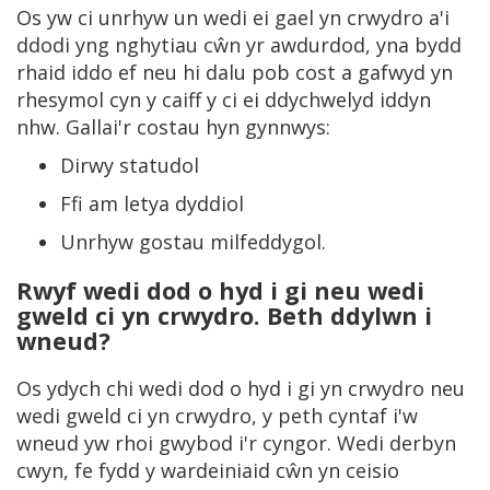
Os yw ci unrhyw un wedi ei gael yn crwydro a'i
ddodi yng nghytiau cŵn yr awdurdod, yna bydd
rhaid iddo ef neu hi dalu pob cost a gafwyd yn
rhesymol cyn y caiff y ci ei ddychwelyd iddyn
nhw. Gallai'r costau hyn gynnwys:
Dirwy statudol
Ffi am letya dyddiol
Unrhyw gostau milfeddygol.
Rwyf wedi dod o hyd i gi neu wedi
gweld ci yn crwydro. Beth ddylwn i
wneud?
Os ydych chi wedi dod o hyd i gi yn crwydro neu
wedi gweld ci yn crwydro, y peth cyntaf i'w
wneud yw rhoi gwybod i'r cyngor. Wedi derbyn
cwyn, fe fydd y wardeiniaid cŵn yn ceisio