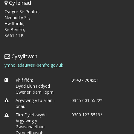
Cyfeiriad
Cyngor Sir Penfro,
Neuadd y Sir,
Hwlffordd,
Sir Benfro,
SA61 1TP.
Cysylltwch
ymholiadau@sir-benfro.gov.uk
Rhif ffôn:
01437 764551
Dydd Llun i ddydd
Gwener, 9am i 5pm
Argyfwng y tu allan i
0345 601 5522*
oriau:
Tîm Dyletswydd
0300 123 5519*
Argyfwng y
Gwasanaethau
Cymdeithasol: