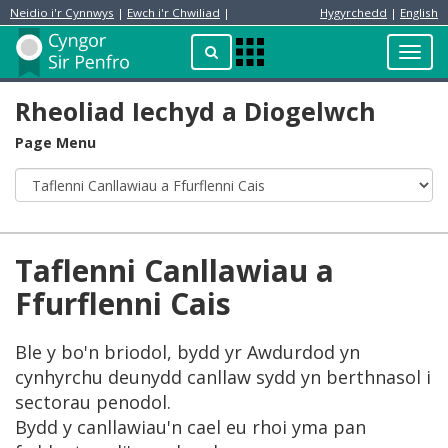
Neidio i'r Cynnwys
|
Ewch i'r Chwiliad
|
Hygyrchedd
|
English
Preswylydd
Chwilio
Toggl
Apps
navig
Menu
Rheoliad Iechyd a Diogelwch
Page Menu
Taflenni Canllawiau a
Ffurflenni Cais
Ble y bo'n briodol, bydd yr Awdurdod yn
cynhyrchu deunydd canllaw sydd yn berthnasol i
sectorau penodol.
Bydd y canllawiau'n cael eu rhoi yma pan