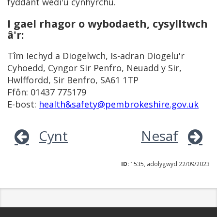
fyddant wedi'u cynhyrchu.
I gael rhagor o wybodaeth, cysylltwch
â'r:
Tîm Iechyd a Diogelwch, Is-adran Diogelu'r
Cyhoedd, Cyngor Sir Penfro, Neuadd y Sir,
Hwlffordd, Sir Benfro, SA61 1TP
Ffôn: 01437 775179
E-bost:
health&safety@pembrokeshire.gov.uk
Cynt
Nesaf
ID:
1535, adolygwyd 22/09/2023