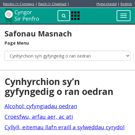
Neidio i'r Cynnwys
|
Ewch i'r Chwiliad
|
Hygyrchedd
|
English
Preswylydd
Chwilio
Toggl
Apps
navig
Menu
Safonau Masnach
Page Menu
Cynhyrchion sy’n
gyfyngedig o ran oedran
Alcohol: cyfyngiadau oedran
Croesfwu, arfau aer, ac ati
Cyllyll, eitemau llafn eraill a sylweddau cyrydol