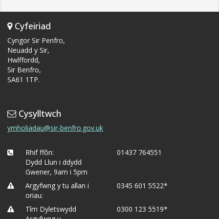
Cyfeiriad
Cyngor Sir Penfro,
Neuadd y Sir,
Hwlffordd,
Sir Benfro,
SA61 1TP.
Cysylltwch
ymholiadau@sir-benfro.gov.uk
Rhif ffôn:
01437 764551
Dydd Llun i ddydd
Gwener, 9am i 5pm
Argyfwng y tu allan i
0345 601 5522*
oriau:
Tîm Dyletswydd
0300 123 5519*
Argyfwng y