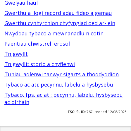
Gwelyau haul
Gwerthu a llogi recordiadau fideo a gemau
Gwerthu cynhyrchion chyfyngiad oed ar-lein
Nwyddau tybaco a mewnanadlu nicotin
Paentiau chwistrell erosol
Tn gwyllt
Tn gwyllt: storio a chyflenwi
Tuniau adlenwi tanwyr sigarts a thoddyddion
Tybaco ac ati: pecynnu, labelu a hysbysebu
Tybaco, fps, ac ati: pecynnu, labelu, hysbysebu
ac olrhain
9,
TSC:
ID:
767, revised 12/08/2025