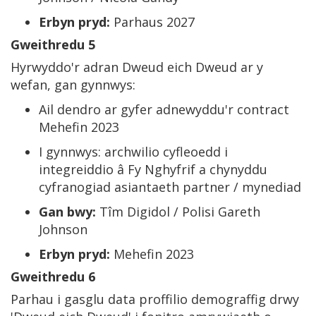
Erbyn pryd:
Parhaus 2027
Gweithredu 5
Hyrwyddo'r adran Dweud eich Dweud ar y
wefan, gan gynnwys:
Ail dendro ar gyfer adnewyddu'r contract
Mehefin 2023
I gynnwys: archwilio cyfleoedd i
integreiddio â Fy Nghyfrif a chynyddu
cyfranogiad asiantaeth partner / mynediad
Gan bwy:
Tîm Digidol / Polisi Gareth
Johnson
Erbyn pryd:
Mehefin 2023
Gweithredu 6
Parhau i gasglu data proffilio demograffig drwy