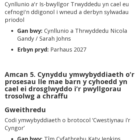
Cynllunio a'r Is-bwyllgor Trwyddedu yn cael eu
cefnogi'n ddigonol i wneud a derbyn sylwadau
priodol
Gan bwy:
Cynllunio a Thrwyddedu Nicola
Gandy / Sarah Johns
Erbyn pryd:
Parhaus 2027
Amcan 5.
Cynyddu ymwybyddiaeth o’r
prosesau lle mae barn y cyhoedd yn
cael ei drosglwyddo i’r pwyllgorau
trosolwg a chraffu
Gweithredu
Codi ymwybyddiaeth o brotocol ‘Cwestiynau i’r
Cyngor’
Gan bwy:
Tîm Cyfathrebu Katy Jenkins