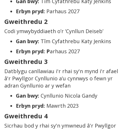
Gan bwy:
Tîm Cyfathrebu Katy Jenkins
Erbyn pryd:
Parhaus 2027
Gweithredu 2
Codi ymwybyddiaeth o’r ‘Cynllun Deiseb’
Gan bwy:
Tîm Cyfathrebu Katy Jenkins
Erbyn pryd: P
arhaus 2027
Gweithredu 3
Datblygu canllawiau i'r rhai sy'n mynd i'r afael
â'r Pwyllgor Cynllunio a’u cynnwys o fewn yr
adran Gynllunio ar y wefan
Gan bwy:
Cynllunio Nicola Gandy
Erbyn pryd:
Mawrth 2023
Gweithredu 4
Sicrhau bod y rhai sy'n ymwneud â'r Pwyllgor