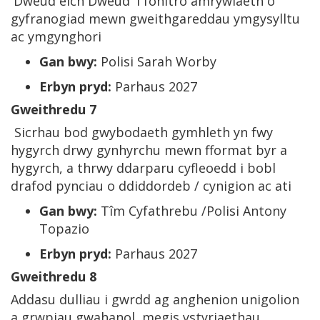
'Dweud eich Dweud' i fonitro amrywiaeth o
gyfranogiad mewn gweithgareddau ymgysylltu
ac ymgynghori
Gan bwy:
Polisi Sarah Worby
Erbyn pryd:
Parhaus 2027
Gweithredu 7
Sicrhau bod gwybodaeth gymhleth yn fwy
hygyrch drwy gynhyrchu mewn fformat byr a
hygyrch, a thrwy ddarparu cyfleoedd i bobl
drafod pynciau o ddiddordeb / cynigion ac ati
Gan bwy:
Tîm Cyfathrebu /Polisi Antony
Topazio
Erbyn pryd:
Parhaus 2027
Gweithredu 8
Addasu dulliau i gwrdd ag anghenion unigolion
a grwpiau gwahanol, megis ystyriaethau