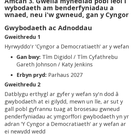
Amcan 3. Gwella mynediad pobl leol i
wybodaeth am benderfyniadau a
wnaed, neu i'w gwneud, gan y Cyngor
Gwybodaeth ac Adnoddau
Gweithredu 1
Hyrwyddo'r 'Cyngor a Democratiaeth' ar y wefan
Gan bwy:
Tîm Digidol / Tîm Cyfathrebu
Gareth Johnson / Katy Jenkins
Erbyn pryd:
Parhaus 2027
Gweithredu 2
Datblygu erthygl ar gyfer y wefan sy'n dod â
gwybodaeth at ei gilydd, mewn un lle, ar sut y
gall pobl gyfrannu tuag at brosesau gwneud
penderfyniadau ac ymgorffori gwybodaeth yn yr
adran 'Y Cyngor a Democratiaeth' ar y wefan ar
ei newydd wedd