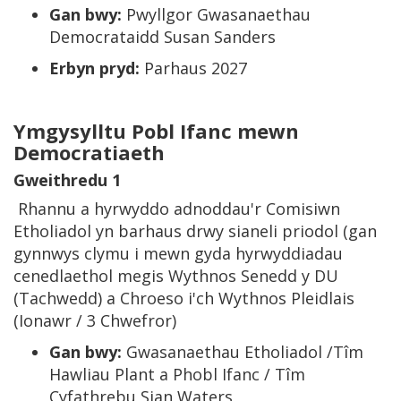
Gan bwy:
Pwyllgor Gwasanaethau
Democrataidd Susan Sanders
Erbyn pryd:
Parhaus 2027
Ymgysylltu Pobl Ifanc mewn
Democratiaeth
Gweithredu
1
Rhannu a hyrwyddo adnoddau'r Comisiwn
Etholiadol yn barhaus drwy sianeli priodol (gan
gynnwys clymu i mewn gyda hyrwyddiadau
cenedlaethol megis Wythnos Senedd y DU
(Tachwedd) a Chroeso i'ch Wythnos Pleidlais
(Ionawr / 3 Chwefror)
Gan bwy:
Gwasanaethau Etholiadol /Tîm
Hawliau Plant a Phobl Ifanc / Tîm
Cyfathrebu Sian Waters