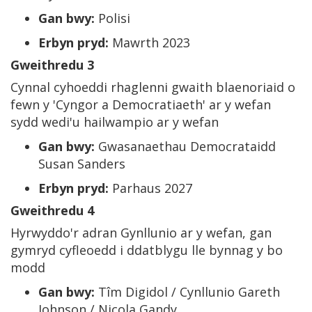
Gan bwy:
Polisi
Erbyn pryd:
Mawrth 2023
Gweithredu 3
Cynnal cyhoeddi rhaglenni gwaith blaenoriaid o
fewn y 'Cyngor a Democratiaeth' ar y wefan
sydd wedi'u hailwampio ar y wefan
Gan bwy:
Gwasanaethau Democrataidd
Susan Sanders
Erbyn pryd:
Parhaus 2027
Gweithredu 4
Hyrwyddo'r adran Gynllunio ar y wefan, gan
gymryd cyfleoedd i ddatblygu lle bynnag y bo
modd
Gan bwy:
Tîm Digidol / Cynllunio Gareth
Johnson / Nicola Gandy