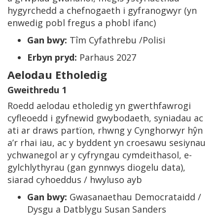
hygyrchedd a chefnogaeth i gyfranogwyr (yn
enwedig pobl fregus a phobl ifanc)
Gan bwy:
Tîm Cyfathrebu /Polisi
Erbyn pryd:
Parhaus 2027
Aelodau Etholedig
Gweithredu 1
Roedd aelodau etholedig yn gwerthfawrogi
cyfleoedd i gyfnewid gwybodaeth, syniadau ac
ati ar draws partïon, rhwng y Cynghorwyr hŷn
a’r rhai iau, ac y byddent yn croesawu sesiynau
ychwanegol ar y cyfryngau cymdeithasol, e-
gylchlythyrau (gan gynnwys diogelu data),
siarad cyhoeddus / hwyluso ayb
Gan bwy:
Gwasanaethau Democrataidd /
Dysgu a Datblygu Susan Sanders