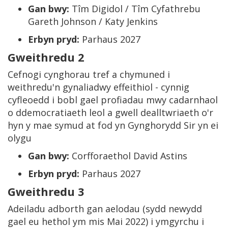
Gan bwy:
Tîm Digidol / Tîm Cyfathrebu
Gareth Johnson / Katy Jenkins
Erbyn pryd:
Parhaus 2027
Gweithredu 2
Cefnogi cynghorau tref a chymuned i
weithredu'n gynaliadwy effeithiol - cynnig
cyfleoedd i bobl gael profiadau mwy cadarnhaol
o ddemocratiaeth leol a gwell dealltwriaeth o'r
hyn y mae symud at fod yn Gynghorydd Sir yn ei
olygu
Gan bwy:
Corfforaethol David Astins
Erbyn pryd:
Parhaus 2027
Gweithredu 3
Adeiladu adborth gan aelodau (sydd newydd
gael eu hethol ym mis Mai 2022) i ymgyrchu i