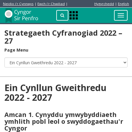
Neidio i'r Cynnwys
|
Ewch i'r Chwiliad
|
Hygyrchedd
|
English
Preswylydd
Chwilio
Toggl
Apps
navig
Menu
Strategaeth Cyfranogiad 2022 –
27
Page Menu
Ein Cynllun Gweithredu
2022 - 2027
Amcan 1. Cynyddu ymwybyddiaeth
ymhlith pobl leol o swyddogaethau'r
Cyngor