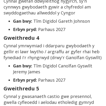
Cynnal gwefan ddwyieithog hygyrch, sy'n
cynnwys gwybodaeth gywir a chyfredol am
swyddogaethau allweddol y Cyngor
Gan bwy:
Tîm Digidol Gareth Johnson
Erbyn pryd:
Parhaus 2027
Gweithredu 4
Cynnal ymrwymiad i ddarparu gwybodaeth y
gellir ei lawr lwytho / argraffu ar gyfer rhai heb
fynediad i'r rhyngrwyd (drwy'r Ganolfan Gyswllt)
Gan bwy:
Tîm Digidol Canolfan Gyswllt
Jeremy James
Erbyn pryd:
Parhaus 2027
Gweithredu 5
Cynnal y gwasanaeth castio gwe presennol,
gwella cyfleoedd i aelodau etholedig gymryd