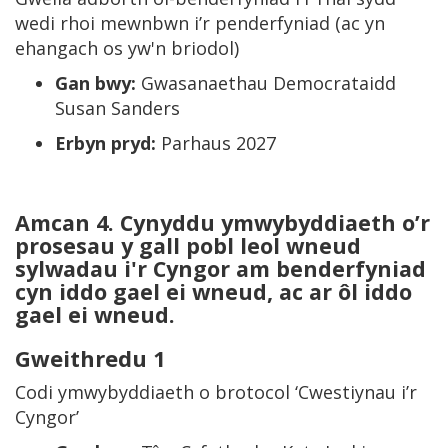
wedi rhoi mewnbwn i’r penderfyniad (ac yn
ehangach os yw'n briodol)
Gan bwy:
Gwasanaethau Democrataidd
Susan Sanders
Erbyn pryd:
Parhaus 2027
Amcan 4. Cynyddu ymwybyddiaeth o’r
prosesau y gall pobl leol wneud
sylwadau i'r Cyngor am benderfyniad
cyn iddo gael ei wneud, ac ar ôl iddo
gael ei wneud.
Gweithredu 1
Codi ymwybyddiaeth o brotocol ‘Cwestiynau i’r
Cyngor’