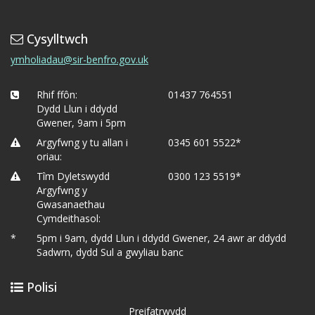
Cysylltwch
ymholiadau@sir-benfro.gov.uk
Rhif ffôn:
01437 764551
Dydd Llun i ddydd
Gwener, 9am i 5pm
Argyfwng y tu allan i
0345 601 5522*
oriau:
Tîm Dyletswydd
0300 123 5519*
Argyfwng y
Gwasanaethau
Cymdeithasol:
*
5pm i 9am, dydd Llun i ddydd Gwener, 24 awr ar ddydd
Sadwrn, dydd Sul a gwyliau banc
Polisi
Preifatrwydd