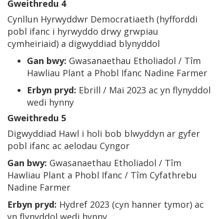
Gweithredu 4
Cynllun Hyrwyddwr Democratiaeth (hyfforddi
pobl ifanc i hyrwyddo drwy grwpiau
cymheiriaid) a digwyddiad blynyddol
Gan bwy:
Gwasanaethau Etholiadol / Tîm
Hawliau Plant a Phobl Ifanc Nadine Farmer
Erbyn pryd:
Ebrill / Mai 2023 ac yn flynyddol
wedi hynny
Gweithredu 5
Digwyddiad Hawl i holi bob blwyddyn ar gyfer
pobl ifanc ac aelodau Cyngor
Gan bwy:
Gwasanaethau Etholiadol / Tîm
Hawliau Plant a Phobl Ifanc / Tîm Cyfathrebu
Nadine Farmer
Erbyn pryd:
Hydref 2023 (cyn hanner tymor) ac
yn flynyddol wedi hynny