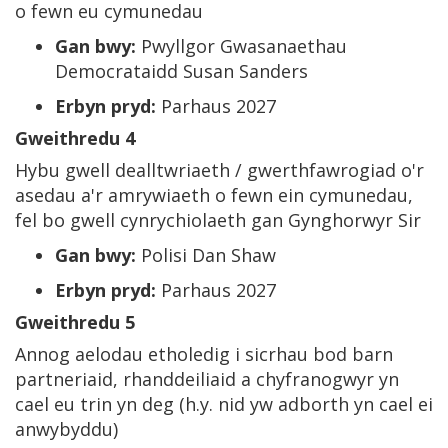
o fewn eu cymunedau
Gan bwy:
Pwyllgor Gwasanaethau
Democrataidd Susan Sanders
Erbyn pryd:
Parhaus 2027
Gweithredu 4
Hybu gwell dealltwriaeth / gwerthfawrogiad o'r
asedau a'r amrywiaeth o fewn ein cymunedau,
fel bo gwell cynrychiolaeth gan Gynghorwyr Sir
Gan bwy:
Polisi Dan Shaw
Erbyn pryd:
Parhaus 2027
Gweithredu 5
Annog aelodau etholedig i sicrhau bod barn
partneriaid, rhanddeiliaid a chyfranogwyr yn
cael eu trin yn deg (h.y. nid yw adborth yn cael ei
anwybyddu)