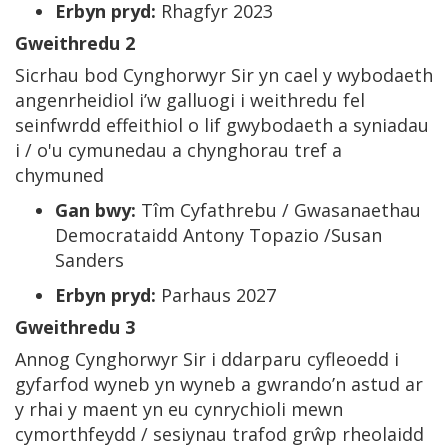
Erbyn pryd:
Rhagfyr 2023
Gweithredu 2
Sicrhau bod Cynghorwyr Sir yn cael y wybodaeth
angenrheidiol i’w galluogi i weithredu fel
seinfwrdd effeithiol o lif gwybodaeth a syniadau
i / o'u cymunedau a chynghorau tref a
chymuned
Gan bwy:
Tîm Cyfathrebu / Gwasanaethau
Democrataidd Antony Topazio /Susan
Sanders
Erbyn pryd:
Parhaus 2027
Gweithredu 3
Annog Cynghorwyr Sir i ddarparu cyfleoedd i
gyfarfod wyneb yn wyneb a gwrando’n astud ar
y rhai y maent yn eu cynrychioli mewn
cymorthfeydd / sesiynau trafod grŵp rheolaidd