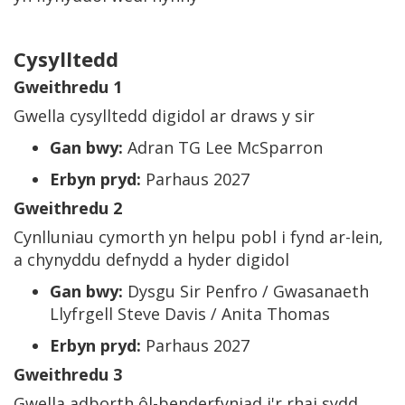
Cysylltedd
Gweithredu 1
Gwella cysylltedd digidol ar draws y sir
Gan bwy:
Adran TG Lee McSparron
Erbyn pryd:
Parhaus 2027
Gweithredu 2
Cynlluniau cymorth yn helpu pobl i fynd ar-lein,
a chynyddu defnydd a hyder digidol
Gan bwy:
Dysgu Sir Penfro / Gwasanaeth
Llyfrgell Steve Davis / Anita Thomas
Erbyn pryd:
Parhaus 2027
Gweithredu 3
Gwella adborth ôl-benderfyniad i'r rhai sydd