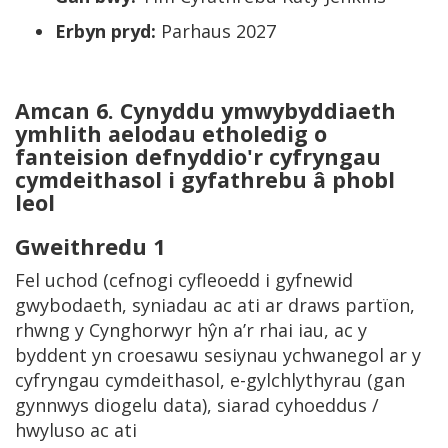
Erbyn pryd:
Parhaus 2027
Amcan 6.
Cynyddu ymwybyddiaeth
ymhlith aelodau etholedig o
fanteision defnyddio'r cyfryngau
cymdeithasol i gyfathrebu â phobl
leol
Gweithredu 1
Fel uchod (cefnogi cyfleoedd i gyfnewid
gwybodaeth, syniadau ac ati ar draws partïon,
rhwng y Cynghorwyr hŷn a’r rhai iau, ac y
byddent yn croesawu sesiynau ychwanegol ar y
cyfryngau cymdeithasol, e-gylchlythyrau (gan
gynnwys diogelu data), siarad cyhoeddus /
hwyluso ac ati