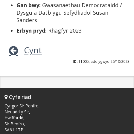
Gan bwy:
Gwasanaethau Democrataidd /
Dysgu a Datblygu Sefydliadol Susan
Sanders
Erbyn pryd:
Rhagfyr 2023
Cynt
ID:
11005, adolygwyd 26/10/2023
Cyfeiriad
Cyngor Sir Penfro,
Neuadd y Sir,
Hwlffordd,
Sir Benfro,
SA61 1TP.