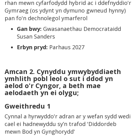
rhan mewn cyfarfodydd hybrid ac i ddefnyddio'r
Gymraeg (os ydynt yn dymuno gwneud hynny)
pan fo'n dechnolegol ymarferol
Gan bwy:
Gwasanaethau Democrataidd
Susan Sanders
Erbyn pryd:
Parhaus 2027
Amcan 2.
Cynyddu ymwybyddiaeth
ymhlith pobl leol o sut i ddod yn
aelod o'r Cyngor, a beth mae
aelodaeth yn ei olygu;
Gweithredu 1
Cynnal a hyrwyddo'r adran ar y wefan sydd wedi
cael ei hadnewyddu sy’n trafod 'Diddordeb
mewn Bod yn Gynghorydd'