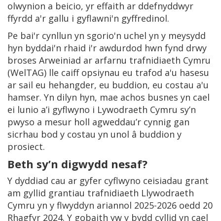
olwynion a beicio, yr effaith ar ddefnyddwyr
ffyrdd a'r gallu i gyflawni'n gyffredinol.
Pe bai'r cynllun yn sgorio'n uchel yn y meysydd
hyn byddai'n rhaid i'r awdurdod hwn fynd drwy
broses Arweiniad ar arfarnu trafnidiaeth Cymru
(WelTAG) lle caiff opsiynau eu trafod a'u hasesu
ar sail eu hehangder, eu buddion, eu costau a'u
hamser. Yn dilyn hyn, mae achos busnes yn cael
ei lunio a’i gyflwyno i Lywodraeth Cymru sy’n
pwyso a mesur holl agweddau’r cynnig gan
sicrhau bod y costau yn unol â buddion y
prosiect.
Beth sy’n digwydd nesaf?
Y dyddiad cau ar gyfer cyflwyno ceisiadau grant
am gyllid grantiau trafnidiaeth Llywodraeth
Cymru yn y flwyddyn ariannol 2025-2026 oedd 20
Rhagfyr 2024. Y gobaith yw y bydd cyllid yn cael