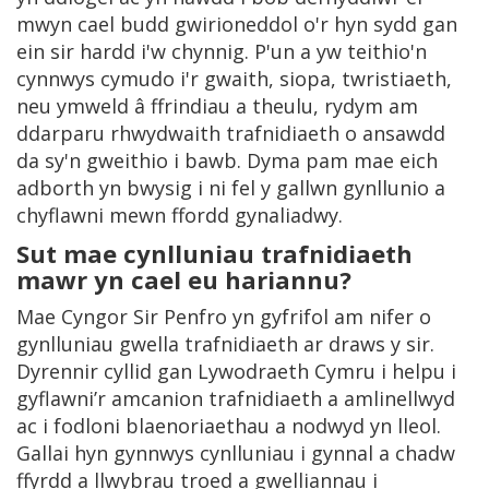
mwyn cael budd gwirioneddol o'r hyn sydd gan
ein sir hardd i'w chynnig. P'un a yw teithio'n
cynnwys cymudo i'r gwaith, siopa, twristiaeth,
neu ymweld â ffrindiau a theulu, rydym am
ddarparu rhwydwaith trafnidiaeth o ansawdd
da sy'n gweithio i bawb. Dyma pam mae eich
adborth yn bwysig i ni fel y gallwn gynllunio a
chyflawni mewn ffordd gynaliadwy.
Sut mae cynlluniau trafnidiaeth
mawr yn cael eu hariannu?
Mae Cyngor Sir Penfro yn gyfrifol am nifer o
gynlluniau gwella trafnidiaeth ar draws y sir.
Dyrennir cyllid gan Lywodraeth Cymru i helpu i
gyflawni’r amcanion trafnidiaeth a amlinellwyd
ac i fodloni blaenoriaethau a nodwyd yn lleol.
Gallai hyn gynnwys cynlluniau i gynnal a chadw
ffyrdd a llwybrau troed a gwelliannau i