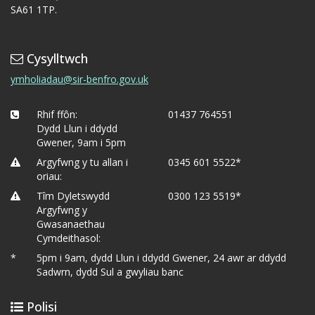
SA61 1TP.
Cysylltwch
ymholiadau@sir-benfro.gov.uk
Rhif ffôn:
01437 764551
Dydd Llun i ddydd
Gwener, 9am i 5pm
Argyfwng y tu allan i
0345 601 5522*
oriau:
Tîm Dyletswydd
0300 123 5519*
Argyfwng y
Gwasanaethau
Cymdeithasol:
*
5pm i 9am, dydd Llun i ddydd Gwener, 24 awr ar ddydd
Sadwrn, dydd Sul a gwyliau banc
Polisi