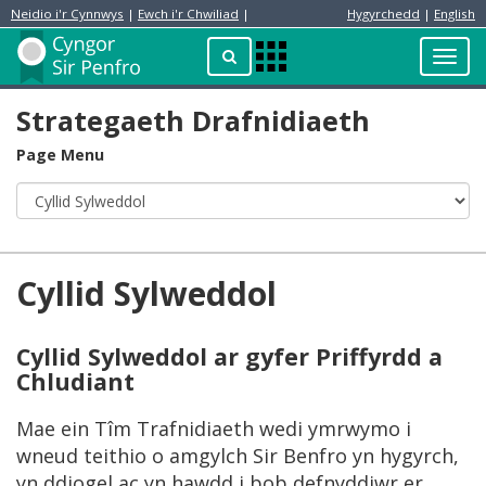
Neidio i'r Cynnwys
|
Ewch i'r Chwiliad
|
Hygyrchedd
|
English
Preswylydd
Chwilio
Toggl
Apps
navig
Menu
Strategaeth Drafnidiaeth
Page Menu
Cyllid Sylweddol
Cyllid Sylweddol ar gyfer Priffyrdd a
Chludiant
Mae ein Tîm Trafnidiaeth wedi ymrwymo i
wneud teithio o amgylch Sir Benfro yn hygyrch,
yn ddiogel ac yn hawdd i bob defnyddiwr er