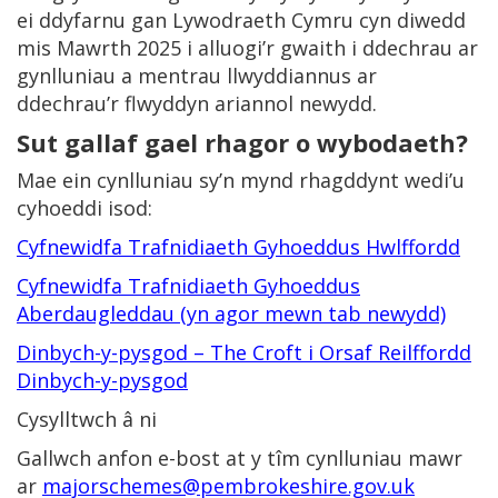
ei ddyfarnu gan Lywodraeth Cymru cyn diwedd
mis Mawrth 2025 i alluogi’r gwaith i ddechrau ar
gynlluniau a mentrau llwyddiannus ar
ddechrau’r flwyddyn ariannol newydd.
Sut gallaf gael rhagor o wybodaeth?
Mae ein cynlluniau sy’n mynd rhagddynt wedi’u
cyhoeddi isod:
Cyfnewidfa Trafnidiaeth Gyhoeddus Hwlffordd
Cyfnewidfa Trafnidiaeth Gyhoeddus
Aberdaugleddau (yn agor mewn tab newydd)
Dinbych-y-pysgod – The Croft i Orsaf Reilffordd
Dinbych-y-pysgod
Cysylltwch â ni
Gallwch anfon e-bost at y tîm cynlluniau mawr
ar
majorschemes@pembrokeshire.gov.uk