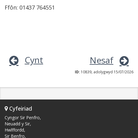
Ffôn: 01437 764551
Cynt
Nesaf
ID:
10839, adolygwyd 15/07/2026
Cyfeiriad
Cyngor Sir Penfro,
Neuadd y Sir,
Hwlffordd,
Sir Benfro,