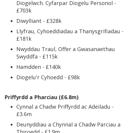
Diogelwch. Cyfarpar Diogelu Personol -
£703k
Diwylliant - £328k
Llyfrau, Cyhoeddiadau a Thanysgrifiadau -
£181k
Nwyddau Traul, Offer a Gwasanaethau
Swyddfa - £115k
Hamdden - £140k
Diogelu'r Cyhoedd - £98k
Priffyrdd a Pharciau (£6.8m)
Cynnal a Chadw Priffyrdd ac Adeiladu -
£3.6m
Deunyddiau a Chynnal a Chadw Parciau a
Thiroedd - £1.9m