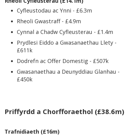
Rheoli Cyfleusterau (£14.1m)
Cyfleustodau ac Ynni - £6.3m
Rheoli Gwastraff - £4.9m
Cynnal a Chadw Cyfleusterau - £1.4m
Prydlesi Eiddo a Gwasanaethau Llety -
£611k
Dodrefn ac Offer Domestig - £507k
Gwasanaethau a Deunyddiau Glanhau -
£450k
Priffyrdd a Chorfforaethol (£38.6m)
Trafnidiaeth (£16m)