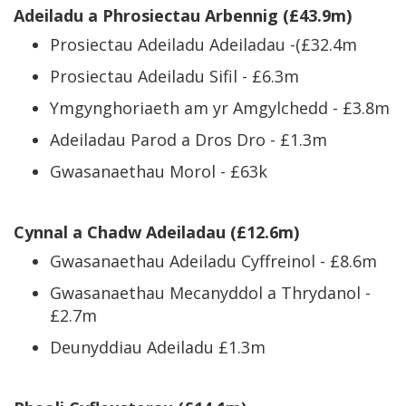
Adeiladu a Phrosiectau Arbennig (£43.9m)
Prosiectau Adeiladu Adeiladau -(£32.4m
Prosiectau Adeiladu Sifil - £6.3m
Ymgynghoriaeth am yr Amgylchedd - £3.8m
Adeiladau Parod a Dros Dro - £1.3m
Gwasanaethau Morol - £63k
Cynnal a Chadw Adeiladau (£12.6m)
Gwasanaethau Adeiladu Cyffreinol - £8.6m
Gwasanaethau Mecanyddol a Thrydanol -
£2.7m
Deunyddiau Adeiladu £1.3m