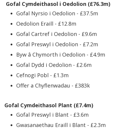
Gofal Cymdeithasol i Oedolion (£76.3m)
Gofal Nyrsio i Oedolion - £37.5m
Oedolion Eraill - £12.8m
Gofal Cartref i Oedolion - £9.6m
Gofal Preswyl i Oedolion - £7.2m
Byw â Chymorth i Oedolion - £4.9m
Gofal Dydd i Oedolion - £2.6m
Cefnogi Pobl - £1.3m
Offer a Chyflenwadau - £383k
Gofal Cymdeithasol Plant (£7.4m)
Gofal Preswyl i Blant - £3.6m
Gwasanaethau Eraill i Blant - £2.3m