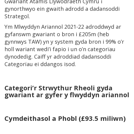
Gwariant Atamis Llywodraeth Cymru i
gynorthwyo ein gwaith adrodd a dadansoddi
Strategol.
Ym Mlwyddyn Ariannol 2021-22 adroddwyd ar
gyfanswm gwariant o bron i £205m (heb
gynnwys TAW) yn y system gyda bron i 99% o’r
holl wariant wedi’i fapio i un o’n categorïau
dynodedig. Caiff yr adroddiad dadansoddi
Categorïau ei ddangos isod.
Categori’r Strwythur Rheoli gyda
gwariant ar gyfer y flwyddyn ariannol
Cymdeithasol a Phobl (£93.5 miliwn)