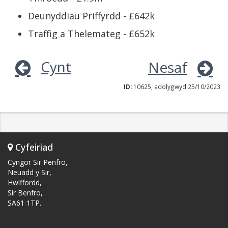
Deunyddiau Priffyrdd - £642k
Traffig a Thelemateg - £652k
Cynt
Nesaf
ID:
10625, adolygwyd 25/10/2023
Cyfeiriad
Cyngor Sir Penfro,
Neuadd y Sir,
Hwlffordd,
Sir Benfro,
SA61 1TP.