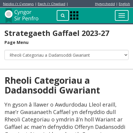
Neidio i'r Cynnwys
|
Ewch i'r Chwiliad
|
Hygyrchedd
|
English
Preswylydd
Chwilio
Toggl
Apps
navig
Menu
Strategaeth Gaffael 2023-27
Page Menu
Rheoli Categoriau a
Dadansoddi Gwariant
Yn gyson â llawer o Awdurdodau Lleol eraill,
mae’r Gwasanaeth Caffael yn defnyddio dull
Rheoli Categorïau o ymdrin â’n holl Wariant ar
Gaffael ac mae’n defnyddio Offeryn Dadansoddi