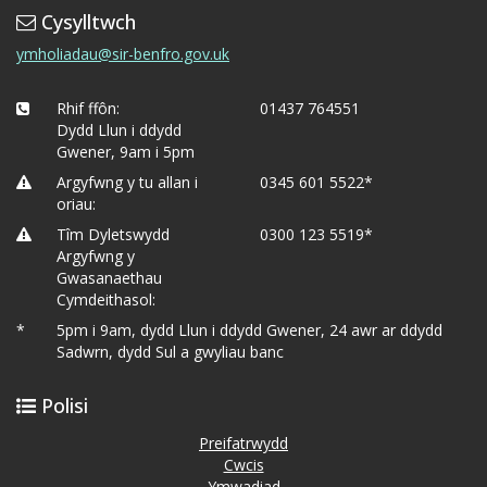
Cysylltwch
ymholiadau@sir-benfro.gov.uk
Rhif ffôn:
01437 764551
Dydd Llun i ddydd
Gwener, 9am i 5pm
Argyfwng y tu allan i
0345 601 5522*
oriau:
Tîm Dyletswydd
0300 123 5519*
Argyfwng y
Gwasanaethau
Cymdeithasol:
*
5pm i 9am, dydd Llun i ddydd Gwener, 24 awr ar ddydd
Sadwrn, dydd Sul a gwyliau banc
Polisi
Preifatrwydd
Cwcis
Ymwadiad