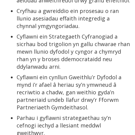
aelodau anweithredol drwy graffu effeithiol.
Cryfhau a gwreiddio ein prosesau o ran
llunio asesiadau effaith integredig a
chynnal ymgyngoriadau.
Cyflawni ein Strategaeth Cyfranogiad a
sicrhau bod trigolion yn gallu chwarae rhan
mewn llunio dyfodol y cyngor a chymryd
rhan yn y broses ddemocrataidd neu
ddylanwadu arni.
Cyflawni ein cynllun Gweithlu’r Dyfodol a
mynd i’r afael â heriau sy’n ymwneud â
recriwtio a chadw, gan weithio gyda’n
partneriaid undeb llafur drwy’r Fforwm
Partneriaeth Gymdeithasol.
Parhau i gyflawni strategaethau sy’n
cefnogi iechyd a llesiant meddwl
gweithwyr.