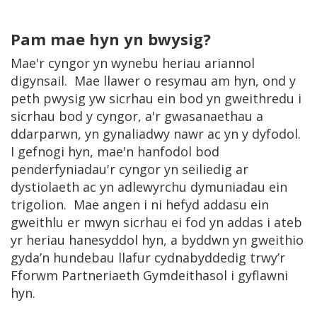
Pam mae hyn yn bwysig?
Mae'r cyngor yn wynebu heriau ariannol
digynsail. Mae llawer o resymau am hyn, ond y
peth pwysig yw sicrhau ein bod yn gweithredu i
sicrhau bod y cyngor, a'r gwasanaethau a
ddarparwn, yn gynaliadwy nawr ac yn y dyfodol.
I gefnogi hyn, mae'n hanfodol bod
penderfyniadau'r cyngor yn seiliedig ar
dystiolaeth ac yn adlewyrchu dymuniadau ein
trigolion. Mae angen i ni hefyd addasu ein
gweithlu er mwyn sicrhau ei fod yn addas i ateb
yr heriau hanesyddol hyn, a byddwn yn gweithio
gyda’n hundebau llafur cydnabyddedig trwy’r
Fforwm Partneriaeth Gymdeithasol i gyflawni
hyn.