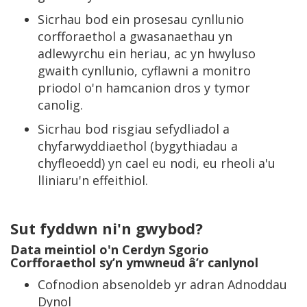
Sicrhau bod ein prosesau cynllunio
corfforaethol a gwasanaethau yn
adlewyrchu ein heriau, ac yn hwyluso
gwaith cynllunio, cyflawni a monitro
priodol o'n hamcanion dros y tymor
canolig.
Sicrhau bod risgiau sefydliadol a
chyfarwyddiaethol (bygythiadau a
chyfleoedd) yn cael eu nodi, eu rheoli a'u
lliniaru'n effeithiol.
Sut fyddwn ni'n gwybod?
Data meintiol o'n Cerdyn Sgorio
Corfforaethol sy’n ymwneud â’r canlynol
Cofnodion absenoldeb yr adran Adnoddau
Dynol