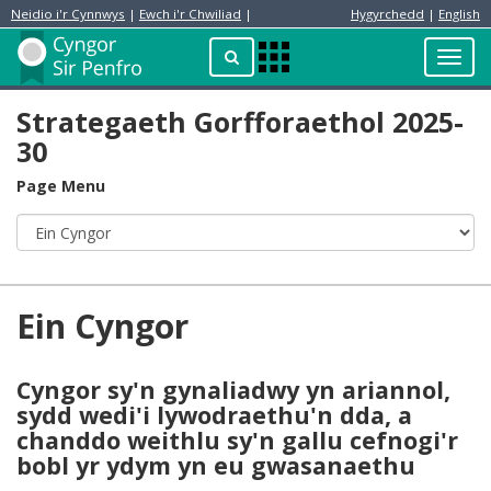
Neidio i'r Cynnwys
|
Ewch i'r Chwiliad
|
Hygyrchedd
|
English
Preswylydd
Chwilio
Toggl
Apps
navig
Menu
Strategaeth Gorfforaethol 2025-
30
Page Menu
Ein Cyngor
Cyngor sy'n gynaliadwy yn ariannol,
sydd wedi'i lywodraethu'n dda, a
chanddo weithlu sy'n gallu cefnogi'r
bobl yr ydym yn eu gwasanaethu