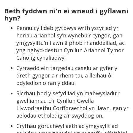
Beth fyddwn ni'n ei wneud i gyflawni
hyn?
Pennu cyllideb gytbwys wrth ystyried yr
heriau ariannol sy’n wynebu’r cyngor, gan
ymgysylltu’n llawn â phob rhanddeiliad, ac
yng nghyd-destun Cynllun Ariannol Tymor
Canolig cynaliadwy.
Cyrraedd ein targedau casglu ar gyfer y
dreth gyngor a’r rhent tai, a lleihau ôl-
ddyledion o ran y ddau.
Sicrhau bod y sefydliad yn mabwysiadu’r
gwelliannau o'r Cynllun Gwella
Llywodraethu Corfforaethol yn llawn, gan yr
aelodau etholedig a’r swyddogion.
Cryfhau goruchwyliaeth ac ymgysylltiad