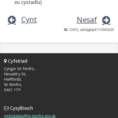
eu cystadlu)
Cynt
Nesaf
ID:
12915, adolygwyd 11/04/2025
Cyfeiriad
Cyngor Sir Penfro,
Neuadd y Sir,
Hwlffordd,
Sir Benfro,
SA61 1TP.
Cysylltwch
ymholiadau@sir-benfro.gov.uk