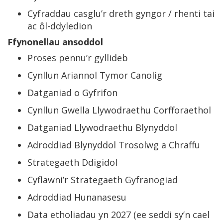
Cyfraddau casglu’r dreth gyngor / rhenti tai
ac ôl-ddyledion
Ffynonellau ansoddol
Proses pennu’r gyllideb
Cynllun Ariannol Tymor Canolig
Datganiad o Gyfrifon
Cynllun Gwella Llywodraethu Corfforaethol
Datganiad Llywodraethu Blynyddol
Adroddiad Blynyddol Trosolwg a Chraffu
Strategaeth Ddigidol
Cyflawni’r Strategaeth Gyfranogiad
Adroddiad Hunanasesu
Data etholiadau yn 2027 (ee seddi sy’n cael