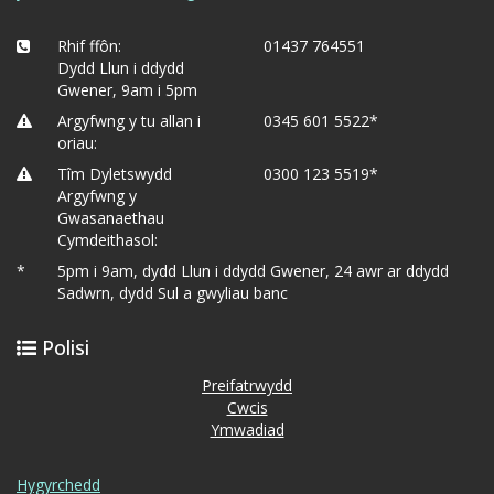
Rhif ffôn:
01437 764551
Dydd Llun i ddydd
Gwener, 9am i 5pm
Argyfwng y tu allan i
0345 601 5522*
oriau:
Tîm Dyletswydd
0300 123 5519*
Argyfwng y
Gwasanaethau
Cymdeithasol:
*
5pm i 9am, dydd Llun i ddydd Gwener, 24 awr ar ddydd
Sadwrn, dydd Sul a gwyliau banc
Polisi
Preifatrwydd
Cwcis
Ymwadiad
Hygyrchedd