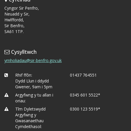
Cyngor Sir Penfro,
Neuadd y Sir,
Hwlffordd,
Sir Benfro,
SA61 1TP.
Cysylltwch
ymholiadau@sir-benfro.gov.uk
Rhif ffôn:
01437 764551
Dydd Llun i ddydd
Gwener, 9am i 5pm
Argyfwng y tu allan i
0345 601 5522*
oriau:
Tîm Dyletswydd
0300 123 5519*
Argyfwng y
Gwasanaethau
Cymdeithasol: