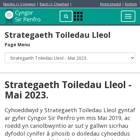
Neidio i'r Cynnwys
|
Ewch i'r Chwiliad
|
Hygyrchedd
|
English
Preswylydd
Chwilio
Toggl
Apps
navig
Menu
Strategaeth Toiledau Lleol
Page Menu
Strategaeth Toiledau Lleol -
Mai 2023.
Cyhoeddwyd y Strategaeth Toiledau Lleol gyntaf
ar gyfer Cyngor Sir Penfro ym mis Mai 2019, ac
roedd yn canolbwyntio ar sut y gallwn sicrhau
dyfodol cynifer â phosib o doiledau cyhoeddus