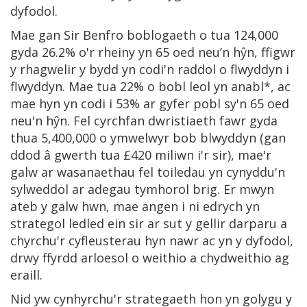
dyfodol.
Mae gan Sir Benfro boblogaeth o tua 124,000
gyda 26.2% o'r rheiny yn 65 oed neu’n hŷn, ffigwr
y rhagwelir y bydd yn codi'n raddol o flwyddyn i
flwyddyn. Mae tua 22% o bobl leol yn anabl*, ac
mae hyn yn codi i 53% ar gyfer pobl sy'n 65 oed
neu'n hŷn. Fel cyrchfan dwristiaeth fawr gyda
thua 5,400,000 o ymwelwyr bob blwyddyn (gan
ddod â gwerth tua £420 miliwn i'r sir), mae'r
galw ar wasanaethau fel toiledau yn cynyddu'n
sylweddol ar adegau tymhorol brig. Er mwyn
ateb y galw hwn, mae angen i ni edrych yn
strategol ledled ein sir ar sut y gellir darparu a
chyrchu'r cyfleusterau hyn nawr ac yn y dyfodol,
drwy ffyrdd arloesol o weithio a chydweithio ag
eraill.
Nid yw cynhyrchu'r strategaeth hon yn golygu y