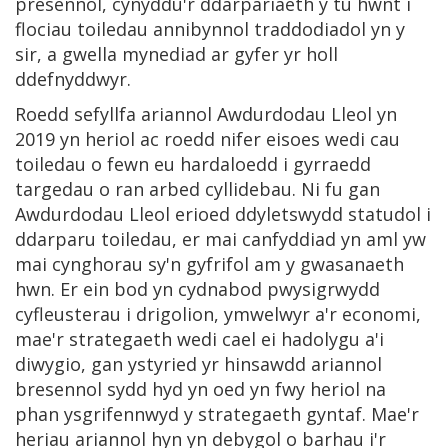
presennol, cynyddu'r ddarpariaeth y tu hwnt i
flociau toiledau annibynnol traddodiadol yn y
sir, a gwella mynediad ar gyfer yr holl
ddefnyddwyr.
Roedd sefyllfa ariannol Awdurdodau Lleol yn
2019 yn heriol ac roedd nifer eisoes wedi cau
toiledau o fewn eu hardaloedd i gyrraedd
targedau o ran arbed cyllidebau. Ni fu gan
Awdurdodau Lleol erioed ddyletswydd statudol i
ddarparu toiledau, er mai canfyddiad yn aml yw
mai cynghorau sy'n gyfrifol am y gwasanaeth
hwn. Er ein bod yn cydnabod pwysigrwydd
cyfleusterau i drigolion, ymwelwyr a'r economi,
mae'r strategaeth wedi cael ei hadolygu a'i
diwygio, gan ystyried yr hinsawdd ariannol
bresennol sydd hyd yn oed yn fwy heriol na
phan ysgrifennwyd y strategaeth gyntaf. Mae'r
heriau ariannol hyn yn debygol o barhau i'r