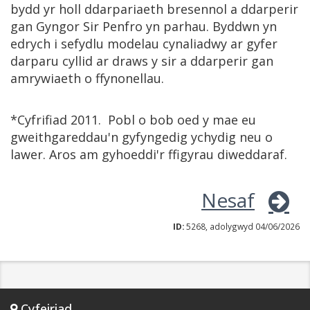
bydd yr holl ddarpariaeth bresennol a ddarperir
gan Gyngor Sir Penfro yn parhau. Byddwn yn
edrych i sefydlu modelau cynaliadwy ar gyfer
darparu cyllid ar draws y sir a ddarperir gan
amrywiaeth o ffynonellau.
*Cyfrifiad 2011. Pobl o bob oed y mae eu
gweithgareddau'n gyfyngedig ychydig neu o
lawer. Aros am gyhoeddi'r ffigyrau diweddaraf.
Nesaf
ID:
5268, adolygwyd 04/06/2026
Cyfeiriad