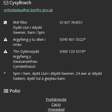
Cysylltwch
ymholiadau@sir-benfro.gov.uk
Rhif ffôn:
01437 764551
Dydd Llun i ddydd
Gwener, 9am i 5pm
Argyfwng y tu allan i
0345 601 5522*
oriau:
Tîm Dyletswydd
0300 123 5519*
Argyfwng y
Gwasanaethau
Cymdeithasol:
*
5pm i 9am, dydd Llun i ddydd Gwener, 24 awr ar ddydd
Sadwrn, dydd Sul a gwyliau banc
Polisi
Preifatrwydd
Cwcis
Ymwadiad