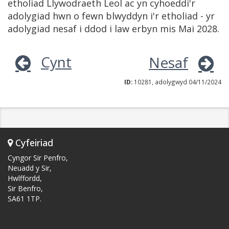
etholiad Llywodraeth Leol ac yn cyhoeddi'r
adolygiad hwn o fewn blwyddyn i'r etholiad - yr
adolygiad nesaf i ddod i law erbyn mis Mai 2028.
Cynt
Nesaf
ID:
10281, adolygwyd 04/11/2024
Cyfeiriad
Cyngor Sir Penfro,
Neuadd y Sir,
Hwlffordd,
Sir Benfro,
SA61 1TP.