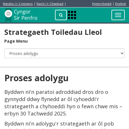
Neidio i'r Cynnwys
|
Ewch i'r Chwiliad
|
Hygyrchedd
|
English
Preswylydd
Chwilio
Toggl
Apps
navig
Menu
Strategaeth Toiledau Lleol
Page Menu
Proses adolygu
Byddwn ni'n paratoi adroddiad dros dro o
gynnydd ddwy flynedd ar ôl cyhoeddi'r
strategaeth a chyhoeddi hyn o fewn chwe mis –
erbyn 30 Tachwedd 2025.
Byddwn ni'n adolygu'r strategaeth ar ôl pob