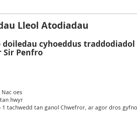
dau Lleol Atodiadau
o doiledau cyhoeddus traddodiadol a
 Sir Penfro
:
Nac oes
 tan hwyr
o 1 tachwedd tan ganol Chwefror, ar agor dros gyfno