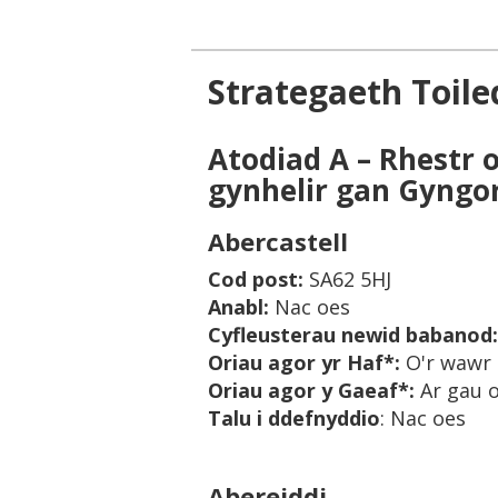
Strategaeth Toile
Atodiad A – Rhestr 
gynhelir gan Gyngor
Abercastell
Cod post:
SA62 5HJ
Anabl:
Nac oes
Cyfleusterau newid babanod
Oriau agor yr Haf*:
O'r wawr
Oriau agor y Gaeaf*:
Ar gau 
Talu i ddefnyddio
: Nac oes
Abereiddi