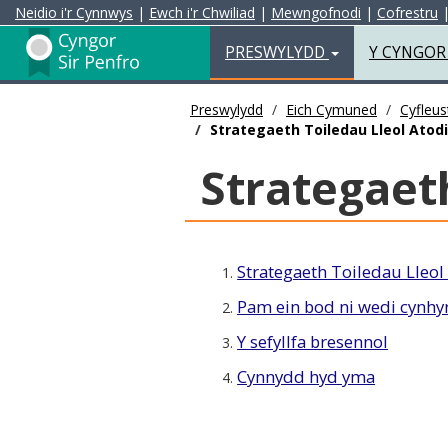
Neidio i'r Cynnwys
|
Ewch i'r Chwiliad
|
Mewngofnodi
|
Cofrestru
Preswylydd
PRESWYLYDD
Y CYNGO
Preswylydd
Eich Cymuned
Cyfleu
Strategaeth Toiledau Lleol Atod
Strategaet
Strategaeth Toiledau Lleol
1.
Pam ein bod ni wedi cynhyr
2.
Y sefyllfa bresennol
3.
Cynnydd hyd yma
4.