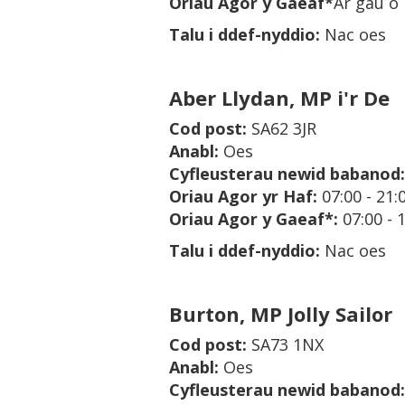
Oriau Agor y Gaeaf*
Ar gau o
Talu i ddef-nyddio:
Nac oes
Aber Llydan, MP i'r De
Cod post
:
SA62 3JR
Anabl
:
Oes
Cyfleusterau newid babanod
:
Oriau Agor yr Haf
:
07:00 - 21:
Oriau Agor y Gaeaf*
:
07:00 - 
Talu i ddef-nyddio:
Nac oes
Burton, MP Jolly Sailor
Cod post
:
SA73 1NX
Anabl
:
Oes
Cyfleusterau newid babanod
: