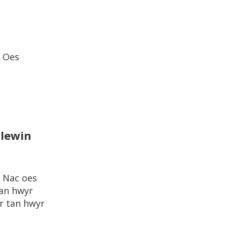
Oes
llewin
Nac oes
tan hwyr
r tan hwyr