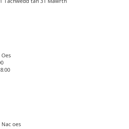
 1 Tachwedd tan 31 Mawrth
Oes
00
18:00
Nac oes