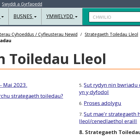
|
Swyddi a Gyrfaoedd
Chwilio
R
BUSNES
YMWELYDD
sterau Cyhoeddus / Cyfleusterau Newid
Strategaeth Toiledau Lleol
iadau
h Toiledau Lleol
 - Mai 2023.
Sut rydyn nin bwriadu 
5.
yn y dyfodol
chu strategaeth toiledau?
Proses adolygu
6.
Sut mae'r strategaeth h
7.
lleol/cenedlaethol eraill
8. Strategaeth Toileda