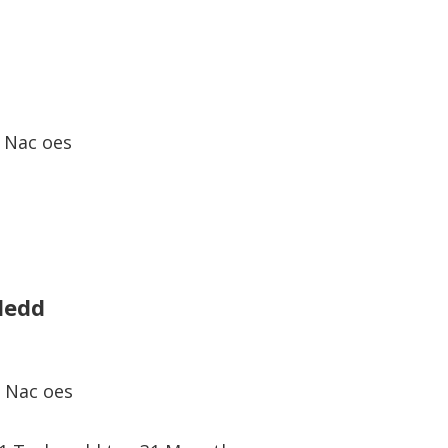
: Nac oes
ledd
Nac oes