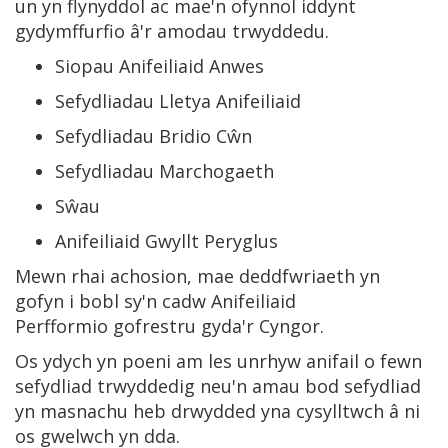
un yn flynyddol ac mae'n ofynnol iddynt
gydymffurfio â'r amodau trwyddedu.
Siopau Anifeiliaid Anwes
Sefydliadau Lletya Anifeiliaid
Sefydliadau Bridio Cŵn
Sefydliadau Marchogaeth
Sŵau
Anifeiliaid Gwyllt Peryglus
Mewn rhai achosion, mae deddfwriaeth yn
gofyn i bobl sy'n cadw Anifeiliaid
Perfformio gofrestru gyda'r Cyngor.
Os ydych yn poeni am les unrhyw anifail o fewn
sefydliad trwyddedig neu'n amau bod sefydliad
yn masnachu heb drwydded yna cysylltwch â ni
os gwelwch yn dda.