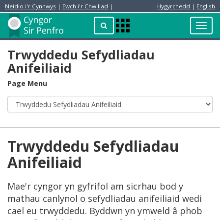
Neidio i'r Cynnwys
|
Ewch i'r Chwiliad
|
Hygyrchedd
|
English
Preswylydd
Chwilio
Toggl
Apps
navig
Menu
Trwyddedu Sefydliadau
Anifeiliaid
Page Menu
Trwyddedu Sefydliadau
Anifeiliaid
Mae'r cyngor yn gyfrifol am sicrhau bod y
mathau canlynol o sefydliadau anifeiliaid wedi
cael eu trwyddedu. Byddwn yn ymweld â phob