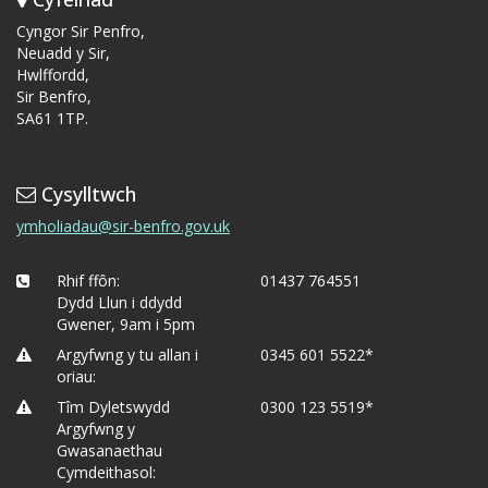
Cyngor Sir Penfro,
Neuadd y Sir,
Hwlffordd,
Sir Benfro,
SA61 1TP.
Cysylltwch
ymholiadau@sir-benfro.gov.uk
Rhif ffôn:
01437 764551
Dydd Llun i ddydd
Gwener, 9am i 5pm
Argyfwng y tu allan i
0345 601 5522*
oriau:
Tîm Dyletswydd
0300 123 5519*
Argyfwng y
Gwasanaethau
Cymdeithasol: