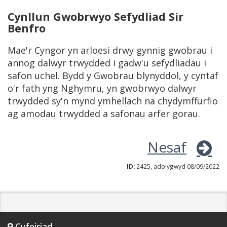
Cynllun Gwobrwyo Sefydliad Sir
Benfro
Mae'r Cyngor yn arloesi drwy gynnig gwobrau i
annog dalwyr trwydded i gadw'u sefydliadau i
safon uchel. Bydd y Gwobrau blynyddol, y cyntaf
o'r fath yng Nghymru, yn gwobrwyo dalwyr
trwydded sy'n mynd ymhellach na chydymffurfio
ag amodau trwydded a safonau arfer gorau.
Nesaf
ID:
2425, adolygwyd 08/09/2022
Cyfeiriad