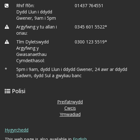
Rhif ffôn:
01437 764551
Dydd Llun i ddydd
Gwener, 9am i 5pm
Argyfwng y tu allan i
0345 601 5522*
oriau:
Tîm Dyletswydd
0300 123 5519*
Argyfwng y
Gwasanaethau
Cymdeithasol:
*
5pm i 9am, dydd Llun i ddydd Gwener, 24 awr ar ddydd
Sadwrn, dydd Sul a gwyliau banc
Polisi
Preifatrwydd
Cwcis
Ymwadiad
Hygyrchedd
This web page is also available in
English