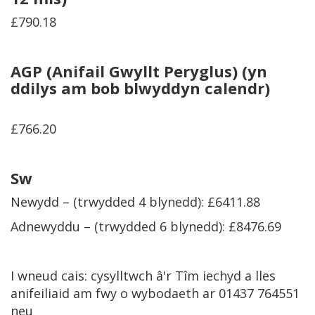
£790.18
AGP (Anifail Gwyllt Peryglus)
(yn
ddilys am bob blwyddyn calendr)
£766.20
Sw
Newydd – (trwydded 4 blynedd): £6411.88
Adnewyddu – (trwydded 6 blynedd): £8476.69
I wneud cais: cysylltwch â'r Tîm iechyd a lles
anifeiliaid am fwy o wybodaeth ar 01437 764551
neu