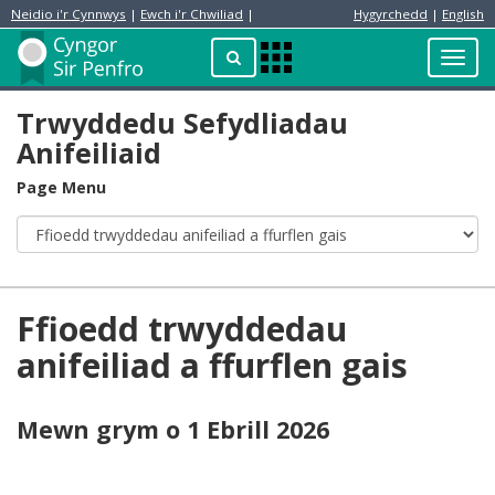
Neidio i'r Cynnwys
|
Ewch i'r Chwiliad
|
Hygyrchedd
|
English
Preswylydd
Chwilio
Toggl
Apps
navig
Menu
Trwyddedu Sefydliadau
Anifeiliaid
Page Menu
Ffioedd trwyddedau
anifeiliad a ffurflen gais
Mewn grym o 1 Ebrill 2026