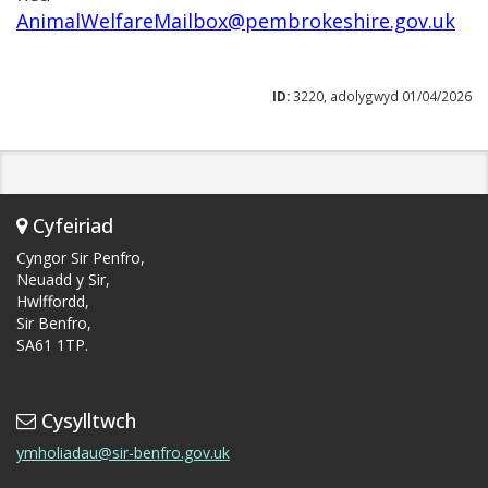
AnimalWelfareMailbox@pembrokeshire.gov.uk
ID:
3220, adolygwyd 01/04/2026
Cyfeiriad
Cyngor Sir Penfro,
Neuadd y Sir,
Hwlffordd,
Sir Benfro,
SA61 1TP.
Cysylltwch
ymholiadau@sir-benfro.gov.uk