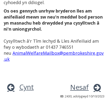
cyhoedd yn ddiogel.
Os oes gennych unrhyw bryderon lles am
anifeiliaid mewn sw neu'n meddwl bod person
yn masnachu heb drwydded yna cysylltwch â
ni'n uniongyrchol.
Cysylltwch â'r Tîm Iechyd & Lles Anifeiliaid am
fwy o wybodaeth ar 01437 746551
neu
AnimalWelfareMailbox@pembrokeshire.gov
.uk
Cynt
Nesaf
ID:
2430, adolygwyd 10/10/2023