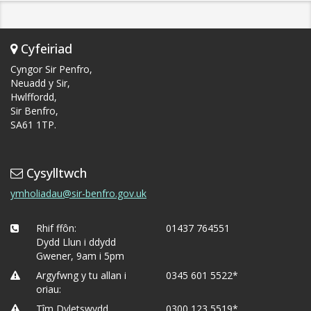
Cyfeiriad
Cyngor Sir Penfro,
Neuadd y Sir,
Hwlffordd,
Sir Benfro,
SA61 1TP.
Cysylltwch
ymholiadau@sir-benfro.gov.uk
Rhif ffôn:
01437 764551
Dydd Llun i ddydd
Gwener, 9am i 5pm
Argyfwng y tu allan i
0345 601 5522*
oriau:
Tîm Dyletswydd
0300 123 5519*