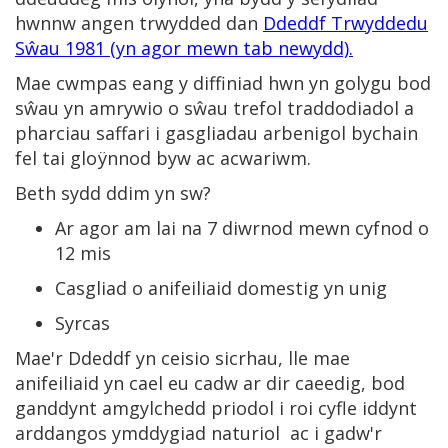
hwnnw angen trwydded dan
Ddeddf Trwyddedu
Sŵau 1981 (yn agor mewn tab newydd).
Mae cwmpas eang y diffiniad hwn yn golygu bod
sŵau yn amrywio o sŵau trefol traddodiadol a
pharciau saffari i gasgliadau arbenigol bychain
fel tai gloÿnnod byw ac acwariwm.
Beth sydd ddim yn sw?
Ar agor am lai na 7 diwrnod mewn cyfnod o
12 mis
Casgliad o anifeiliaid domestig yn unig
Syrcas
Mae'r Ddeddf yn ceisio sicrhau, lle mae
anifeiliaid yn cael eu cadw ar dir caeedig, bod
ganddynt amgylchedd priodol i roi cyfle iddynt
arddangos ymddygiad naturiol ac i gadw'r