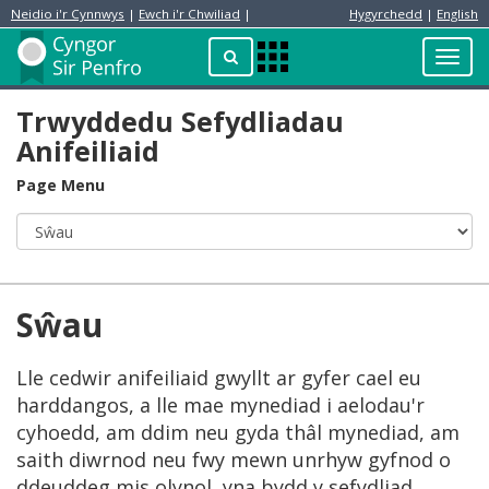
Neidio i'r Cynnwys
|
Ewch i'r Chwiliad
|
Hygyrchedd
|
English
Preswylydd
Chwilio
Toggl
Apps
navig
Menu
Trwyddedu Sefydliadau
Anifeiliaid
Page Menu
Sŵau
Lle cedwir anifeiliaid gwyllt ar gyfer cael eu
harddangos, a lle mae mynediad i aelodau'r
cyhoedd, am ddim neu gyda thâl mynediad, am
saith diwrnod neu fwy mewn unrhyw gyfnod o
ddeuddeg mis olynol, yna bydd y sefydliad