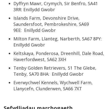
Dyffryn Mawr, Crymych, Sir Benfro, SA41
3RR: Enillydd Gwobr
Islands Farm, Devonshire Drive,
Saundersfoot, Pembrokeshire, SA69
9EE: Enillydd Gwobr
Milton Farm, Llanteg, Narberth, SA67 8PY:
Enillydd Gwobr
Keltskaya, Ponderosa, Dreenhill, Dale Road,
Haverfordwest, SA62 3XH
Tenby Golden Retrievers, 51 The Glebe,
Tenby, SA70 8HA: Enillydd Gwobr
Everwychwel Kennels, Wychwell Farm,
Llanycefn, Clunderwen, SA66 7XT
Sefydliadau marchogaeth