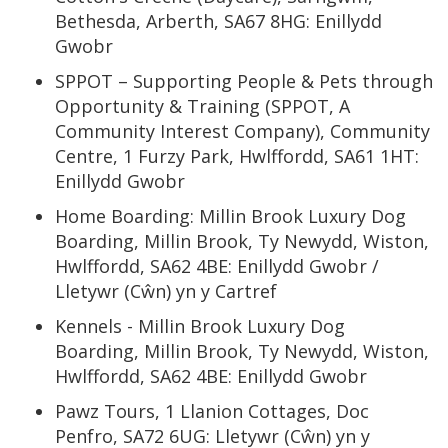
Bethesda, Arberth, SA67 8HG: Enillydd
Gwobr
SPPOT – Supporting People & Pets through
Opportunity & Training (SPPOT, A
Community Interest Company), Community
Centre, 1 Furzy Park, Hwlffordd, SA61 1HT:
Enillydd Gwobr
Home Boarding: Millin Brook Luxury Dog
Boarding, Millin Brook, Ty Newydd, Wiston,
Hwlffordd, SA62 4BE: Enillydd Gwobr /
Lletywr (Cŵn) yn y Cartref
Kennels - Millin Brook Luxury Dog
Boarding, Millin Brook, Ty Newydd, Wiston,
Hwlffordd, SA62 4BE: Enillydd Gwobr
Pawz Tours, 1 Llanion Cottages, Doc
Penfro, SA72 6UG: Lletywr (Cŵn) yn y