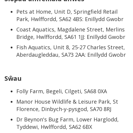
Pets at Home, Unit D, Springfield Retail
Park, Hwlffordd, SA62 4BS: Enillydd Gwobr
Coast Aquatics, Magdalene Street, Merlins
Bridge, Hwlffordd, SA61 1JJ: Enillydd Gwobr
Fish Aquatics, Unit 8, 25-27 Charles Street,
Aberdaugleddau, SA73 2AA: Enillydd Gwobr
Sŵau
Folly Farm, Begeli, Cilgeti, SA68 0XA
Manor House Wildlife & Leisure Park, St
Florence, Dinbych-y-pysgod, SA70 8RJ
Dr Beynon's Bug Farm, Lower Harglodd,
Tyddewi, Hwlffordd, SA62 6BX