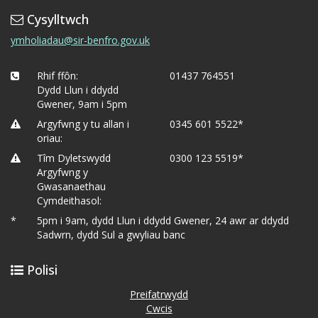
Cysylltwch
ymholiadau@sir-benfro.gov.uk
Rhif ffôn:
01437 764551
Dydd Llun i ddydd
Gwener, 9am i 5pm
Argyfwng y tu allan i
0345 601 5522*
oriau:
Tîm Dyletswydd
0300 123 5519*
Argyfwng y
Gwasanaethau
Cymdeithasol:
*
5pm i 9am, dydd Llun i ddydd Gwener, 24 awr ar ddydd
Sadwrn, dydd Sul a gwyliau banc
Polisi
Preifatrwydd
Cwcis