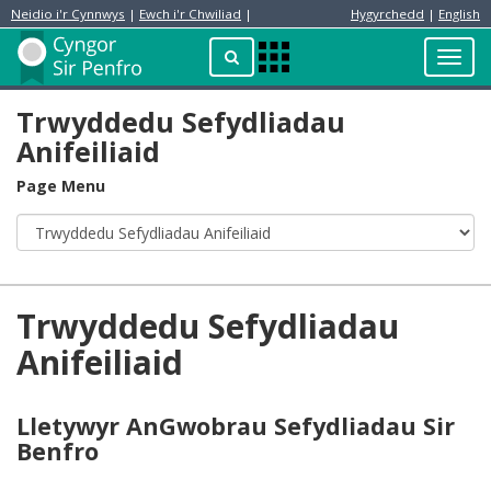
Neidio i'r Cynnwys
|
Ewch i'r Chwiliad
|
Hygyrchedd
|
English
Preswylydd
Chwilio
Toggl
Apps
navig
Menu
Trwyddedu Sefydliadau
Anifeiliaid
Page Menu
Trwyddedu Sefydliadau
Anifeiliaid
Lletywyr AnGwobrau Sefydliadau Sir
Benfro