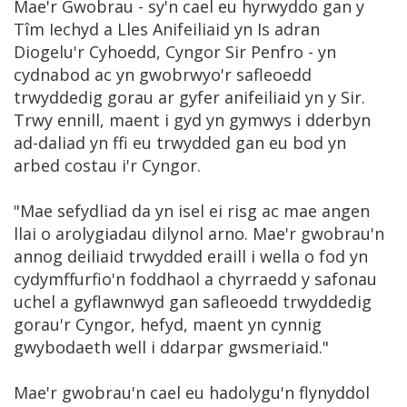
Mae'r Gwobrau - sy'n cael eu hyrwyddo gan y
Tîm Iechyd a Lles Anifeiliaid yn Is adran
Diogelu'r Cyhoedd, Cyngor Sir Penfro - yn
cydnabod ac yn gwobrwyo'r safleoedd
trwyddedig gorau ar gyfer anifeiliaid yn y Sir.
Trwy ennill, maent i gyd yn gymwys i dderbyn
ad-daliad yn ffi eu trwydded gan eu bod yn
arbed costau i'r Cyngor.
"Mae sefydliad da yn isel ei risg ac mae angen
llai o arolygiadau dilynol arno. Mae'r gwobrau'n
annog deiliaid trwydded eraill i wella o fod yn
cydymffurfio'n foddhaol a chyrraedd y safonau
uchel a gyflawnwyd gan safleoedd trwyddedig
gorau'r Cyngor, hefyd, maent yn cynnig
gwybodaeth well i ddarpar gwsmeriaid."
Mae'r gwobrau'n cael eu hadolygu'n flynyddol