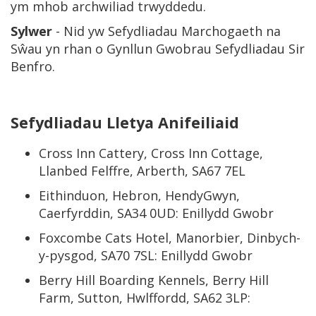
ym mhob archwiliad trwyddedu.
Sylwer
- Nid yw Sefydliadau Marchogaeth na
Sŵau yn rhan o Gynllun Gwobrau Sefydliadau Sir
Benfro.
Sefydliadau Lletya Anifeiliaid
Cross Inn Cattery, Cross Inn Cottage,
Llanbed Felffre, Arberth, SA67 7EL
Eithinduon, Hebron, HendyGwyn,
Caerfyrddin, SA34 0UD: Enillydd Gwobr
Foxcombe Cats Hotel, Manorbier, Dinbych-
y-pysgod, SA70 7SL: Enillydd Gwobr
Berry Hill Boarding Kennels, Berry Hill
Farm, Sutton, Hwlffordd, SA62 3LP: