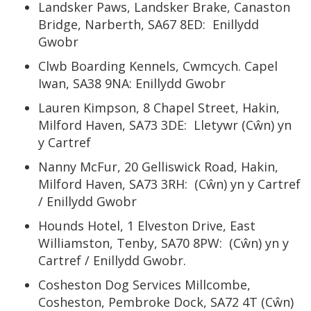
Landsker Paws, Landsker Brake, Canaston
Bridge, Narberth, SA67 8ED: Enillydd
Gwobr
Clwb Boarding Kennels, Cwmcych. Capel
Iwan, SA38 9NA: Enillydd Gwobr
Lauren Kimpson, 8 Chapel Street, Hakin,
Milford Haven, SA73 3DE: Lletywr (Cŵn) yn
y Cartref
Nanny McFur, 20 Gelliswick Road, Hakin,
Milford Haven, SA73 3RH: (Cŵn) yn y Cartref
/ Enillydd Gwobr
Hounds Hotel, 1 Elveston Drive, East
Williamston, Tenby, SA70 8PW: (Cŵn) yn y
Cartref / Enillydd Gwobr.
Cosheston Dog Services Millcombe,
Cosheston, Pembroke Dock, SA72 4T (Cŵn)