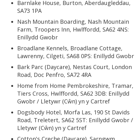
Barnlake House, Burton, Aberdaugleddau,
SA73 1PA
Nash Mountain Boarding, Nash Mountain
Farm, Troopers Inn, Hwlffordd, SA62 4NS:
Enillydd Gwobr
Broadlane Kennels, Broadlane Cottage,
Lawrenny, Cilgeti, SA68 0PS: Enillydd Gwobr
Bark Parc (Daycare), Nestas Court, London
Road, Doc Penfro, SA72 4RA
Home from Home Pembrokeshire, Tramar,
Tiers Cross, Hwlffordd, SA62 3DB: Enillydd
Gwobr / Lletywr (Cŵn) yn y Cartref
Dogsbody Hotel, Morfa Las, 190 St Davids
Road, Treletert, SA62 5ST: Enillydd Gwobr /
Lletywr (Cŵn) yn y Cartref
Cotton's Creche (Daycare), Sarngwm,