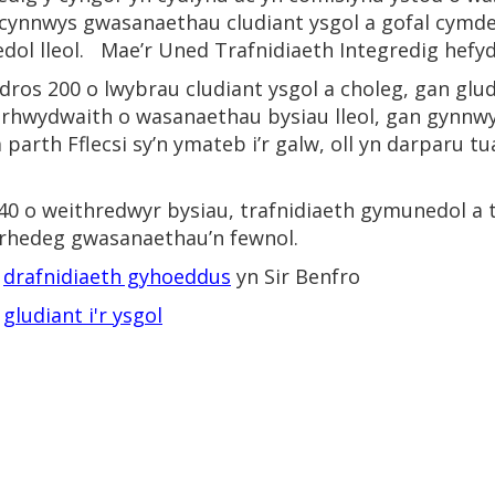
cynnwys gwasanaethau cludiant ysgol a gofal cymdei
ol lleol. Mae’r Uned Trafnidiaeth Integredig hefyd 
u dros 200 o lwybrau cludiant ysgol a choleg, gan gl
r rhwydwaith o wasanaethau bysiau lleol, gan gynnw
parth Fflecsi sy’n ymateb i’r galw, oll yn darparu tu
0 o weithredwyr bysiau, trafnidiaeth gymunedol a th
 rhedeg gwasanaethau’n fewnol.
m
drafnidiaeth gyhoeddus
yn Sir Benfro
m
gludiant i'r ysgol