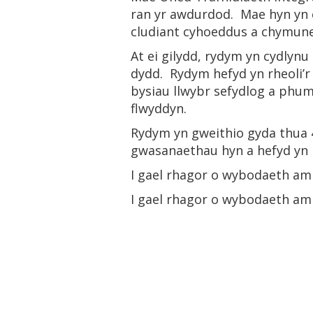
ran yr awdurdod. Mae hyn yn 
cludiant cyhoeddus a chymuned
At ei gilydd, rydym yn cydlyn
dydd. Rydym hefyd yn rheoli’
bysiau llwybr sefydlog a phum 
flwyddyn.
Rydym yn gweithio gyda thua 4
gwasanaethau hyn a hefyd yn
I gael rhagor o wybodaeth a
I gael rhagor o wybodaeth a