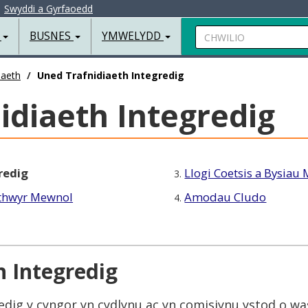
|
Swyddi a Gyrfaoedd
Chwilio
R
BUSNES
YMWELYDD
iaeth
Uned Trafnidiaeth Integredig
idiaeth Integredig
redig
Llogi Coetsis a Bysiau 
3.
ithwyr Mewnol
Amodau Cludo
4.
h Integredig
dig y cyngor yn cydlynu ac yn comisiynu ystod o wa