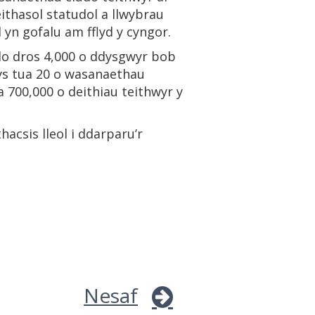
thasol statudol a llwybrau
yn gofalu am fflyd y cyngor.
udo dros 4,000 o ddysgwyr bob
ys tua 20 o wasanaethau
a 700,000 o deithiau teithwyr y
acsis lleol i ddarparu’r
Nesaf