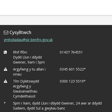
Cysylltwch
ymholiadau@sir-benfro.gov.uk
Rhif ffôn:
01437 764551
Dydd Llun i ddydd
Gwener, 9am i 5pm
Argyfwng y tu allan i
0345 601 5522*
oriau:
Tîm Dyletswydd
0300 123 5519*
Argyfwng y
Gwasanaethau
Cymdeithasol:
*
5pm i 9am, dydd Llun i ddydd Gwener, 24 awr ar ddydd
Sadwrn, dydd Sul a gwyliau banc