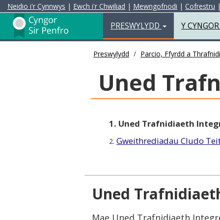
Neidio i'r Cynnwys
|
Ewch i'r Chwiliad
|
Mewngofnodi
|
Cofrestru
Preswylydd
PRESWYLYDD
Y CYNGO
Preswylydd
Parcio, Ffyrdd a Thrafnid
Uned Trafn
1. Uned Trafnidiaeth Integ
Gweithrediadau Cludo Te
2.
Uned Trafnidiaet
Mae Uned Trafnidiaeth Integre