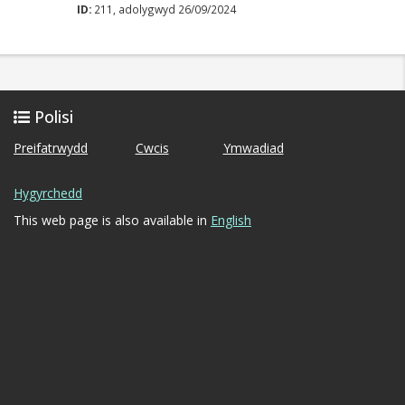
ID:
211, adolygwyd 26/09/2024
Polisi
Preifatrwydd
Cwcis
Ymwadiad
Hygyrchedd
This web page is also available in
English