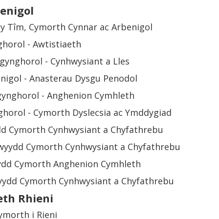
enigol
d y Tîm, Cymorth Cynnar ac Arbenigol
horol - Awtistiaeth
ynghorol - Cynhwysiant a Lles
nigol - Anasterau Dysgu Penodol
gynghorol - Anghenion Cymhleth
ghorol - Cymorth Dyslecsia ac Ymddygiad
dd Cymorth Cynhwysiant a Chyfathrebu
wyydd Cymorth Cynhwysiant a Chyfathrebu
yydd Cymorth Anghenion Cymhleth
yydd Cymorth Cynhwysiant a Chyfathrebu
th Rhieni
ymorth i Rieni