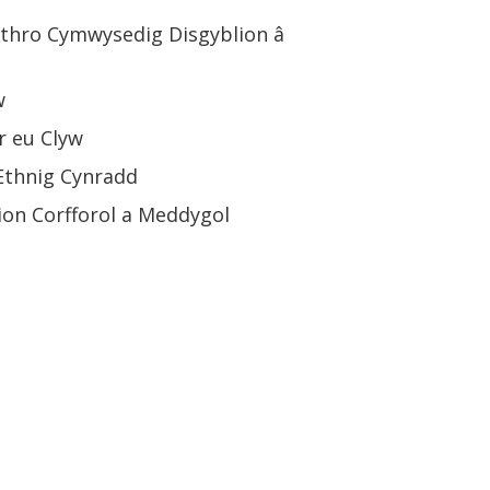
Athro Cymwysedig Disgyblion â
w
r eu Clyw
Ethnig Cynradd
ion Corfforol a Meddygol