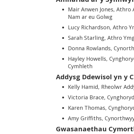
Mair Anwen Jones, Athro 
Nam ar eu Golwg
Lucy Richardson, Athro Y
Sarah Starling, Athro Ym
Donna Rowlands, Cynorth
Hayley Howells, Cynghory
Cymhleth
Addysg Ddewisol yn y C
Kelly Hamid, Rheolwr Add
Victoria Brace, Cynghory
Karen Thomas, Cynghoryd
Amy Griffiths, Cynorthwy
Gwasanaethau Cymort