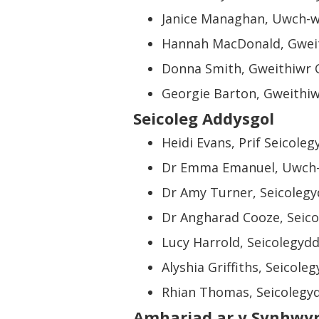
Janice Managhan, Uwch-w
Hannah MacDonald, Gweit
Donna Smith, Gweithiwr 
Georgie Barton, Gweithi
Seicoleg Addysgol
Heidi Evans, Prif Seicole
Dr Emma Emanuel, Uwch-
Dr Amy Turner, Seicoleg
Dr Angharad Cooze, Seic
Lucy Harrold, Seicolegyd
Alyshia Griffiths, Seicol
Rhian Thomas, Seicolegy
Amhariad ar y Synhwyr