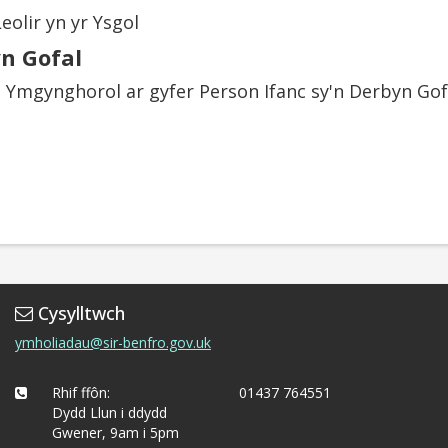
eolir yn yr Ysgol
yn Gofal
Ymgynghorol ar gyfer Person Ifanc sy'n Derbyn Gof
Cysylltwch
ymholiadau@sir-benfro.gov.uk
Rhif ffôn:
01437 764551
Dydd Llun i ddydd
Gwener, 9am i 5pm