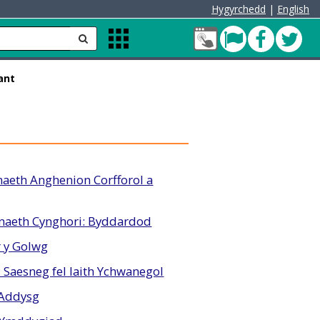
Hygyrchedd
|
English
Fy
Pont
Faceb
Twit
anfon
Apps
Nghyfrif
Menu
Cleddau
ant
green
aeth Anghenion Corfforol a
naeth Cynghori: Byddardod
 y Golwg
 Saesneg fel Iaith Ychwanegol
 Addysg