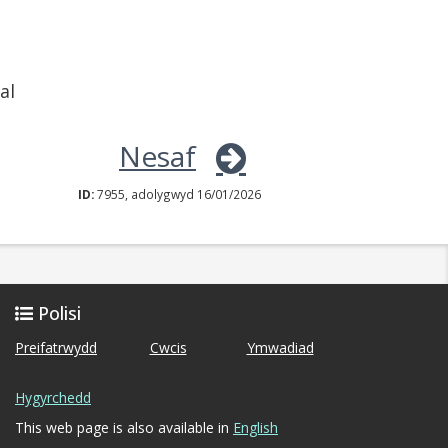
al
Nesaf
ID:
7955, adolygwyd 16/01/2026
Polisi
Preifatrwydd
Cwcis
Ymwadiad
Hygyrchedd
This web page is also available in
English