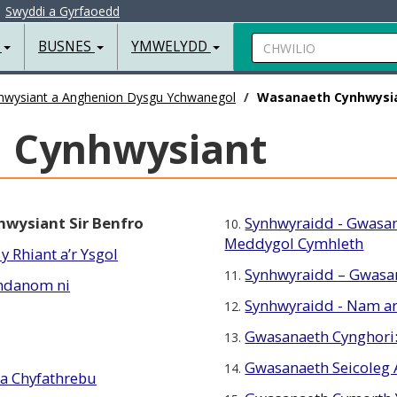
|
Swyddi a Gyrfaoedd
Chwilio
R
BUSNES
YMWELYDD
hwysiant a Anghenion Dysgu Ychwanegol
Wasanaeth Cynhwysi
 Cynhwysiant
hwysiant Sir Benfro
Synhwyraidd - Gwasan
10.
Meddygol Cymhleth
y Rhiant a’r Ysgol
Synhwyraidd – Gwasa
11.
mdanom ni
Synhwyraidd - Nam ar
12.
Gwasanaeth Cynghori:
13.
Gwasanaeth Seicoleg
14.
 a Chyfathrebu