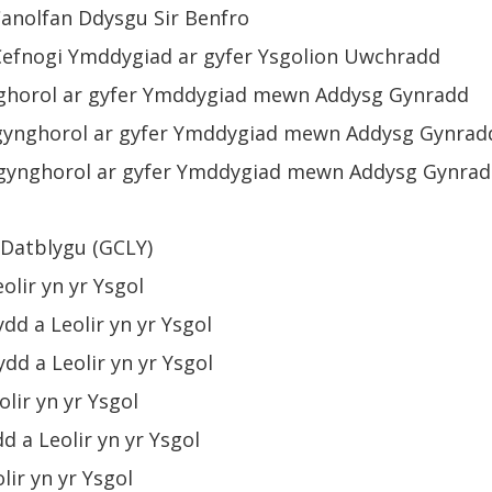
Canolfan Ddysgu Sir Benfro
Cefnogi Ymddygiad ar gyfer Ysgolion Uwchradd
nghorol ar gyfer Ymddygiad mewn Addysg Gynradd
mgynghorol ar gyfer Ymddygiad mewn Addysg Gynrad
gynghorol ar gyfer Ymddygiad mewn Addysg Gynra
 Datblygu (GCLY)
olir yn yr Ysgol
dd a Leolir yn yr Ysgol
dd a Leolir yn yr Ysgol
lir yn yr Ysgol
d a Leolir yn yr Ysgol
lir yn yr Ysgol