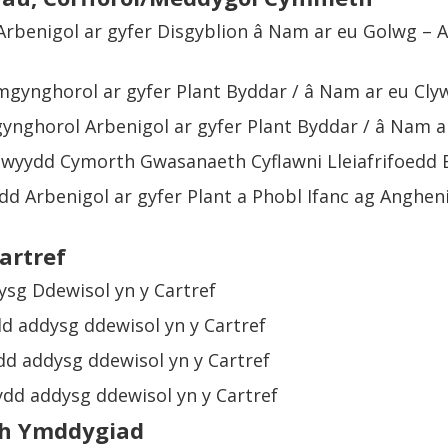
Arbenigol ar gyfer Disgyblion â Nam ar eu Golwg – 
mgynghorol ar gyfer Plant Byddar / â Nam ar eu Cly
gynghorol Arbenigol ar gyfer Plant Byddar / â Nam a
wyydd Cymorth Gwasanaeth Cyflawni Lleiafrifoedd 
dd Arbenigol ar gyfer Plant a Phobl Ifanc ag Anghen
artref
ysg Ddewisol yn y Cartref
dd addysg ddewisol yn y Cartref
d addysg ddewisol yn y Cartref
ydd addysg ddewisol yn y Cartref
h Ymddygiad