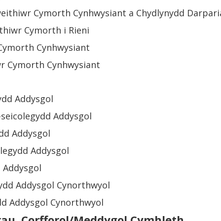
eithiwr Cymorth Cynhwysiant a Chydlynydd Darparia
hiwr Cymorth i Rieni
Cymorth Cynhwysiant
wr Cymorth Cynhwysiant
gydd Addysgol
seicolegydd Addysgol
ydd Addysgol
olegydd Addysgol
d Addysgol
egydd Addysgol Cynorthwyol
dd Addysgol Cynorthwyol
au, Corfforol/Meddygol Cymhleth