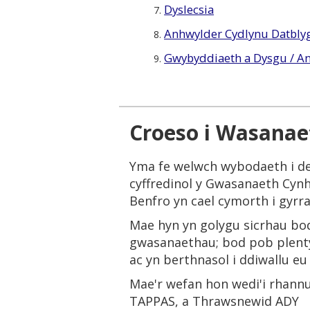
Dyslecsia
7.
Anhwylder Cydlynu Datblyg
8.
Gwybyddiaeth a Dysgu / A
9.
Croeso i Wasanae
Yma fe welwch wybodaeth i de
cyffredinol y Gwasanaeth Cynh
Benfro yn cael cymorth i gyrra
Mae hyn yn golygu sicrhau bod
gwasanaethau; bod pob plenty
ac yn berthnasol i ddiwallu eu
Mae'r wefan hon wedi'i rhannu
TAPPAS, a Thrawsnewid ADY