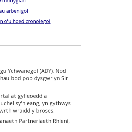
 Ymddygiad
dau arbenigol
an o'u hoed cronolegol
sgu Ychwanegol (ADY). Nod
crhau bod pob dysgwr yn Sir
tal at gyfleoedd a
uchel sy'n eang, yn gytbwys
 wrth wraidd y broses.
anaeth Partneriaeth Rhieni,