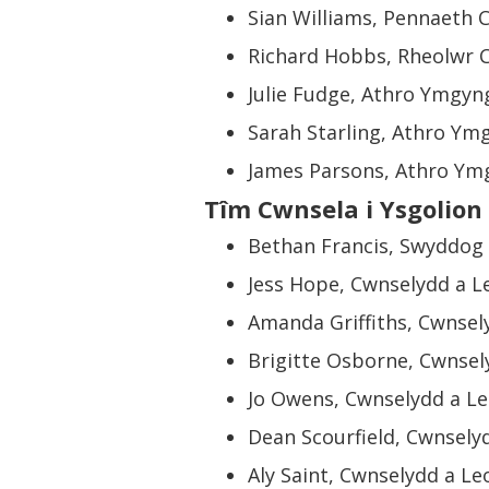
Sian Williams, Pennaeth 
Richard Hobbs, Rheolwr 
Julie Fudge, Athro Ymgy
Sarah Starling, Athro Y
James Parsons, Athro Ym
Tîm Cwnsela i Ysgolion
Bethan Francis, Swyddog
Jess Hope, Cwnselydd a Le
Amanda Griffiths, Cwnsely
Brigitte Osborne, Cwnsely
Jo Owens, Cwnselydd a Leo
Dean Scourfield, Cwnselyd
Aly Saint, Cwnselydd a Leo