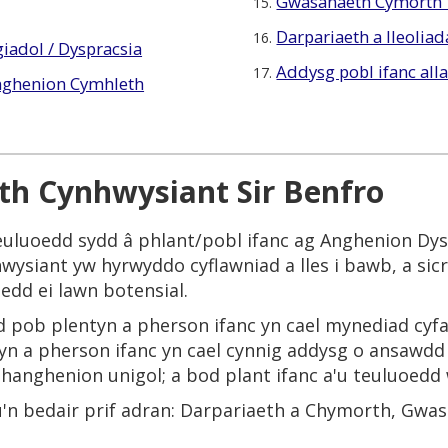
Gwasanaeth Cymorth
15.
Darpariaeth a lleolia
16.
iadol / Dyspracsia
Addysg pobl ifanc all
17.
nghenion Cymhleth
th Cynhwysiant Sir Benfro
uluoedd sydd â phlant/pobl ifanc ag Anghenion Dy
wysiant yw hyrwyddo cyflawniad a lles i bawb, a si
edd ei lawn botensial.
 pob plentyn a pherson ifanc yn cael mynediad cyfar
n a pherson ifanc yn cael cynnig addysg o ansawdd 
 hanghenion unigol; a bod plant ifanc a'u teuluoedd
'n bedair prif adran: Darpariaeth a Chymorth, Gwas