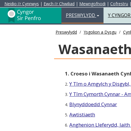
Neidio i'r Cynnwys
|
Ewch i'r Chwiliad
|
Mewngofnodi
|
Cofrestru
Preswylydd
PRESWYLYDD
Y CYNGO
Preswylydd
Ysgolion a Dysgu
Cyn
Wasanaeth
1. Croeso i Wasanaeth Cyn
Y Tîm o Amgylch y Disgybl, 
2.
Y Tîm Cymorth Cynnar - A
3.
Blynyddoedd Cynnar
4.
Awtistiaeth
5.
Anghenion Lleferydd, Iaith
6.