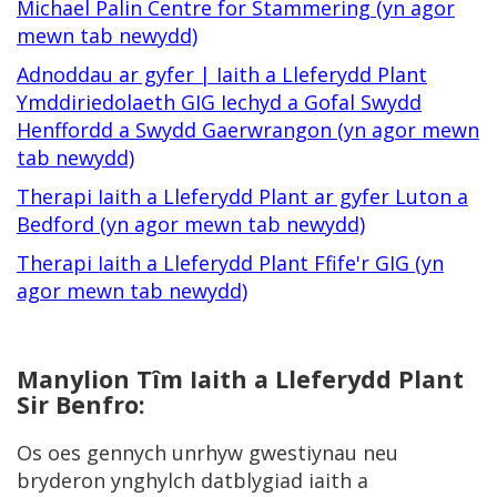
Michael Palin Centre for Stammering (yn agor
mewn tab newydd)
Adnoddau ar gyfer | Iaith a Lleferydd Plant
Ymddiriedolaeth GIG Iechyd a Gofal Swydd
Henffordd a Swydd Gaerwrangon (yn agor mewn
tab newydd)
Therapi Iaith a Lleferydd Plant ar gyfer Luton a
Bedford (yn agor mewn tab newydd)
Therapi Iaith a Lleferydd Plant Ffife'r GIG (yn
agor mewn tab newydd)
Manylion Tîm Iaith a Lleferydd Plant
Sir Benfro:
Os oes gennych unrhyw gwestiynau neu
bryderon ynghylch datblygiad iaith a