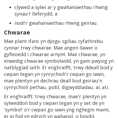
clywed a sylwi ar y gwahaniaethau rhwng
synau'r lleferydd, a
nodi'r gwahaniaethau rhwng geiriau.
Chwarae
Mae plant ifanc yn dysgu sgiliau cyfathrebu
cynnar trwy chwarae. Mae angen llawer o
gyfleoedd i chwarae arnynt. Mae chwarae, yn
enwedig chwarae symbolaidd, yn gam pwysig yn
natblygiad iaith. Er enghraifft, trwy ddeall bod y
cwpan tegan yn cynrychioli'r cwpan go iawn,
mae plentyn yn dechrau deall bod geiriau'n
cynrychioli pethau, pobl, digwyddiadau, ac ati.
Er enghraifft: trwy chwarae, mae'r plentyn yn
sylweddoli bod y cwpan tegan yn y set de yn
'symbol' o'r cwpan go iawn yng nghegin mami,
er ei fod yn edrych yn wahanol, o bosibl.