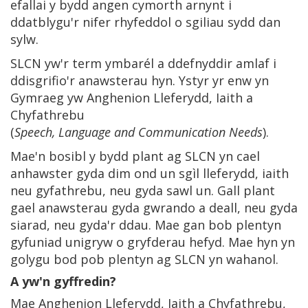
efallai y bydd angen cymorth arnynt i
ddatblygu'r nifer rhyfeddol o sgiliau sydd dan
sylw.
SLCN yw'r term ymbarél a ddefnyddir amlaf i
ddisgrifio'r anawsterau hyn. Ystyr yr enw yn
Gymraeg yw Anghenion Lleferydd, Iaith a
Chyfathrebu
(
Speech, Language and Communication Needs
).
Mae'n bosibl y bydd plant ag SLCN yn cael
anhawster gyda dim ond un sgìl lleferydd, iaith
neu gyfathrebu, neu gyda sawl un. Gall plant
gael anawsterau gyda gwrando a deall, neu gyda
siarad, neu gyda'r ddau. Mae gan bob plentyn
gyfuniad unigryw o gryfderau hefyd. Mae hyn yn
golygu bod pob plentyn ag SLCN yn wahanol.
A yw'n gyffredin?
Mae Anghenion Lleferydd, Iaith a Chyfathrebu,