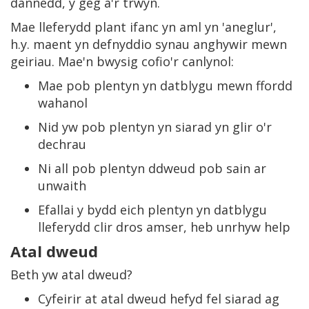
dannedd, y geg a'r trwyn.
Mae lleferydd plant ifanc yn aml yn 'aneglur',
h.y. maent yn defnyddio synau anghywir mewn
geiriau. Mae'n bwysig cofio'r canlynol:
Mae pob plentyn yn datblygu mewn ffordd
wahanol
Nid yw pob plentyn yn siarad yn glir o'r
dechrau
Ni all pob plentyn ddweud pob sain ar
unwaith
Efallai y bydd eich plentyn yn datblygu
lleferydd clir dros amser, heb unrhyw help
Atal dweud
Beth yw atal dweud?
Cyfeirir at atal dweud hefyd fel siarad ag