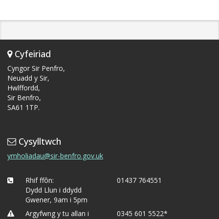
Cyfeiriad
Cyngor Sir Penfro,
Neuadd y Sir,
Hwlffordd,
Sir Benfro,
SA61 1TP.
Cysylltwch
ymholiadau@sir-benfro.gov.uk
Rhif ffôn:
01437 764551
Dydd Llun i ddydd
Gwener, 9am i 5pm
Argyfwng y tu allan i
0345 601 5522*