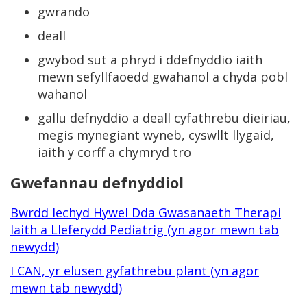
gwrando
deall
gwybod sut a phryd i ddefnyddio iaith
mewn sefyllfaoedd gwahanol a chyda pobl
wahanol
gallu defnyddio a deall cyfathrebu dieiriau,
megis mynegiant wyneb, cyswllt llygaid,
iaith y corff a chymryd tro
Gwefannau defnyddiol
Bwrdd Iechyd Hywel Dda Gwasanaeth Therapi
Iaith a Lleferydd Pediatrig (yn agor mewn tab
newydd)
I CAN, yr elusen gyfathrebu plant (yn agor
mewn tab newydd)