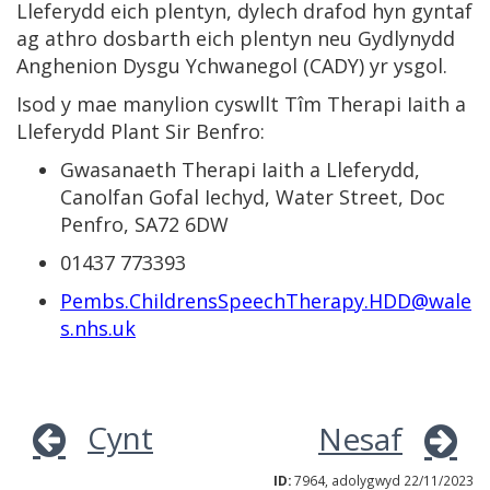
Lleferydd eich plentyn, dylech drafod hyn gyntaf
ag athro dosbarth eich plentyn neu Gydlynydd
Anghenion Dysgu Ychwanegol (CADY) yr ysgol.
Isod y mae manylion cyswllt Tîm Therapi Iaith a
Lleferydd Plant Sir Benfro:
Gwasanaeth Therapi Iaith a Lleferydd,
Canolfan Gofal Iechyd, Water Street, Doc
Penfro, SA72 6DW
01437 773393
Pembs.ChildrensSpeechTherapy.HDD@wale
s.nhs.uk
Cynt
Nesaf
ID:
7964, adolygwyd 22/11/2023