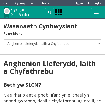
Neidio i'r Cynnwys
|
Ewch i'r Chwiliad
|
Hygyrchedd
|
English
Preswylydd
Chwilio
Toggl
Apps
navig
Menu
Wasanaeth Cynhwysiant
Page Menu
Anghenion Lleferydd, Iaith
a Chyfathrebu
Beth yw SLCN?
Mae rhai plant a phobl ifanc yn ei chael yn
anodd gwrando, deall a chyfathrebu ag eraill, ac