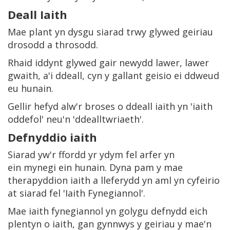
Deall Iaith
Mae plant yn dysgu siarad trwy glywed geiriau
drosodd a throsodd.
Rhaid iddynt glywed gair newydd lawer, lawer
gwaith, a'i ddeall, cyn y gallant geisio ei ddweud
eu hunain.
Gellir hefyd alw'r broses o ddeall iaith yn 'iaith
oddefol' neu'n 'ddealltwriaeth'.
Defnyddio iaith
Siarad yw'r ffordd yr ydym fel arfer yn
ein mynegi ein hunain. Dyna pam y mae
therapyddion iaith a lleferydd yn aml yn cyfeirio
at siarad fel 'Iaith Fynegiannol'.
Mae iaith fynegiannol yn golygu defnydd eich
plentyn o iaith, gan gynnwys y geiriau y mae'n