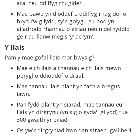
atal neu ddiffyg rhuglder.
Mae pawb yn dioddef o ddiffyg rhuglder o
bryd i'w gilydd, sy'n golygu eu bod yn
ailadrodd rhannau o eiriau neu'n defnyddio
geiriau llanw megis 'y' ac 'ym’.
Y llais
Pam y mae gofal llais mor bwysig?
Mae eich llais a thannau eich llais mewn
perygl o ddioddef o draul.
Mae tannau llais plant yn fach a bregus
iawn.
Pan fydd plant yn siarad, mae tannau eu
llais yn dirgrynu (yn siglo gyda'i gilydd) tua
300 gwaith yr eiliad.
Os yw'r dirgryniad hwn dan straen, gall beri