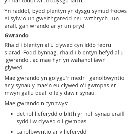
yn hanfodol wrth ddysgu iaith.
Yn raddol, bydd plentyn yn dysgu symud ffocws
ei sylw o un gweithgaredd neu wrthrych i un
arall, gan wrando ar yr un pryd.
Gwrando
Rhaid i blentyn allu clywed cyn iddo fedru
siarad. Fodd bynnag, rhaid i blentyn hefyd allu
'gwrando', ac mae hyn yn wahanol iawn i
glywed.
Mae gwrando yn golygu'r medr i ganolbwyntio
ar y synau y mae'n eu clywed o'i gwmpas er
mwyn gallu deall o le y daw'r synau.
Mae gwrando'n cynnwys:
dethol lleferydd o blith yr holl synau eraill
sydd i'w clywed o'i gwmpas
canolbwyntio ar y lleferydd