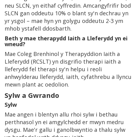
neu SLCN, yn eithaf cyffredin. Amcangyfrifir bod
SLCN gan oddeutu 10% o blant sy'n dechrau yn
yr ysgol – mae hyn yn golygu oddeutu 2-3 ym
mhob ystafell ddosbarth.
Beth y mae therapydd Iaith a Lleferydd yn ei
wneud?
Mae Coleg Brenhinol y Therapyddion Iaith a
Lleferydd (RCSLT) yn disgrifio therapi iaith a
lleferydd fel therapi sy'n helpu i reoli
anhwylderau lleferydd, iaith, cyfathrebu a llyncu
mewn plant ac oedolion.
Sylw a Gwrando
Sylw
Mae angen i blentyn allu rhoi sylw i bethau
perthnasol yn ei amgylchedd er mwyn medru
dysgu. Mae'r gallu i ganolbwyntio a thalu sylw