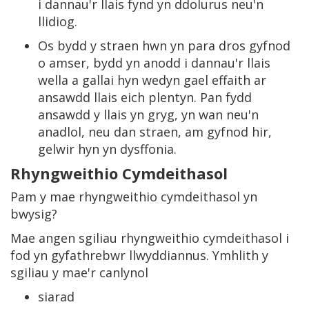
i dannau'r llais fynd yn ddolurus neu'n
llidiog.
Os bydd y straen hwn yn para dros gyfnod
o amser, bydd yn anodd i dannau'r llais
wella a gallai hyn wedyn gael effaith ar
ansawdd llais eich plentyn. Pan fydd
ansawdd y llais yn gryg, yn wan neu'n
anadlol, neu dan straen, am gyfnod hir,
gelwir hyn yn dysffonia.
Rhyngweithio Cymdeithasol
Pam y mae rhyngweithio cymdeithasol yn
bwysig?
Mae angen sgiliau rhyngweithio cymdeithasol i
fod yn gyfathrebwr llwyddiannus. Ymhlith y
sgiliau y mae'r canlynol
siarad