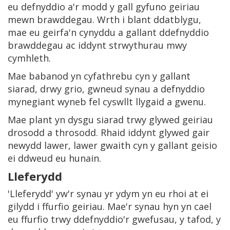
eu defnyddio a'r modd y gall gyfuno geiriau
mewn brawddegau. Wrth i blant ddatblygu,
mae eu geirfa'n cynyddu a gallant ddefnyddio
brawddegau ac iddynt strwythurau mwy
cymhleth.
Mae babanod yn cyfathrebu cyn y gallant
siarad, drwy grio, gwneud synau a defnyddio
mynegiant wyneb fel cyswllt llygaid a gwenu.
Mae plant yn dysgu siarad trwy glywed geiriau
drosodd a throsodd. Rhaid iddynt glywed gair
newydd lawer, lawer gwaith cyn y gallant geisio
ei ddweud eu hunain.
Lleferydd
'Lleferydd' yw'r synau yr ydym yn eu rhoi at ei
gilydd i ffurfio geiriau. Mae'r synau hyn yn cael
eu ffurfio trwy ddefnyddio'r gwefusau, y tafod, y