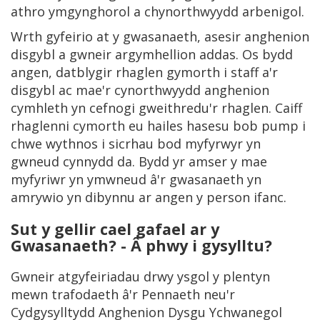
athro ymgynghorol a chynorthwyydd arbenigol.
Wrth gyfeirio at y gwasanaeth, asesir anghenion
disgybl a gwneir argymhellion addas. Os bydd
angen, datblygir rhaglen gymorth i staff a'r
disgybl ac mae'r cynorthwyydd anghenion
cymhleth yn cefnogi gweithredu'r rhaglen. Caiff
rhaglenni cymorth eu hailes hasesu bob pump i
chwe wythnos i sicrhau bod myfyrwyr yn
gwneud cynnydd da. Bydd yr amser y mae
myfyriwr yn ymwneud â'r gwasanaeth yn
amrywio yn dibynnu ar angen y person ifanc.
Sut y gellir cael gafael ar y
Gwasanaeth? - Â phwy i gysylltu?
Gwneir atgyfeiriadau drwy ysgol y plentyn
mewn trafodaeth â'r Pennaeth neu'r
Cydgysylltydd Anghenion Dysgu Ychwanegol