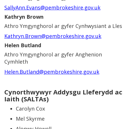
SallyAnn.Evans@pembrokeshire.gov.uk
Kathryn Brown
Athro Ymgynghorol ar gyfer Cynhwysiant a Lles
Kathryn.Brown@pembrokeshire.gov.uk
Helen Butland
Athro Ymgynghorol ar gyfer Anghenion
Cymhleth
Helen.Butland@pembrokeshire.gov.uk
Cynorthwywyr Addysgu Lleferydd ac
Iaith (SALTAs)
Carolyn Cox
Mel Skyrme
​​​​​​​Alonwy Howell