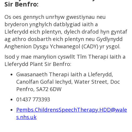
Sir Benfro:
Os oes gennych unrhyw gwestiynau neu
bryderon ynghylch datblygiad iaith a
Lleferydd eich plentyn, dylech drafod hyn gyntaf
ag athro dosbarth eich plentyn neu Gydlynydd
Anghenion Dysgu Ychwanegol (CADY) yr ysgol.
Isod y mae manylion cyswllt Tîm Therapi Iaith a
Lleferydd Plant Sir Benfro:
Gwasanaeth Therapi Iaith a Lleferydd,
Canolfan Gofal Iechyd, Water Street, Doc
Penfro, SA72 6DW
01437 773393
Pembs.ChildrensSpeechTherapy.HDD@wale
s.nhs.uk