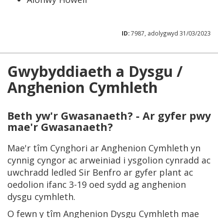
ID:
7987, adolygwyd 31/03/2023
Gwybyddiaeth a Dysgu /
Anghenion Cymhleth
Beth yw'r Gwasanaeth? - Ar gyfer pwy
mae'r Gwasanaeth?
Mae'r tîm Cynghori ar Anghenion Cymhleth yn
cynnig cyngor ac arweiniad i ysgolion cynradd ac
uwchradd ledled Sir Benfro ar gyfer plant ac
oedolion ifanc 3-19 oed sydd ag anghenion
dysgu cymhleth.
O fewn y tîm Anghenion Dysgu Cymhleth mae