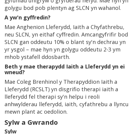
gyfuniad unigryw o gryfderau hefyd. Mae hyn yn
golygu bod pob plentyn ag SLCN yn wahanol.
A yw'n gyffredin?
Mae Anghenion Lleferydd, Iaith a Chyfathrebu,
neu SLCN, yn eithaf cyffredin. Amcangyfrifir bod
SLCN gan oddeutu 10% o blant sy'n dechrau yn
yr ysgol – mae hyn yn golygu oddeutu 2-3 ym
mhob ystafell ddosbarth.
Beth y mae therapydd Iaith a Lleferydd yn ei
wneud?
Mae Coleg Brenhinol y Therapyddion Iaith a
Lleferydd (RCSLT) yn disgrifio therapi iaith a
lleferydd fel therapi sy'n helpu i reoli
anhwylderau lleferydd, iaith, cyfathrebu a llyncu
mewn plant ac oedolion.
Sylw a Gwrando
Sylw