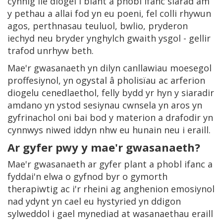
cynnig lle diogel i blant a phobl ifanc siarad am
y pethau a allai fod yn eu poeni, fel colli rhywun
agos, perthnasau teuluol, bwlio, pryderon
iechyd neu bryder ynghylch gwaith ysgol - gellir
trafod unrhyw beth.
Mae'r gwasanaeth yn dilyn canllawiau moesegol
proffesiynol, yn ogystal â pholisïau ac arferion
diogelu cenedlaethol, felly bydd yr hyn y siaradir
amdano yn ystod sesiynau cwnsela yn aros yn
gyfrinachol oni bai bod y materion a drafodir yn
cynnwys niwed iddyn nhw eu hunain neu i eraill.
Ar gyfer pwy y mae'r gwasanaeth?
Mae'r gwasanaeth ar gyfer plant a phobl ifanc a
fyddai'n elwa o gyfnod byr o gymorth
therapiwtig ac i'r rheini ag anghenion emosiynol
nad ydynt yn cael eu hystyried yn ddigon
sylweddol i gael mynediad at wasanaethau eraill