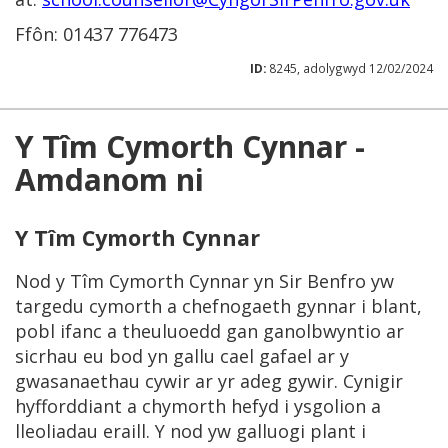
Ffôn: 01437 776473
ID:
8245, adolygwyd 12/02/2024
Y Tîm Cymorth Cynnar -
Amdanom ni
Y Tîm Cymorth Cynnar
Nod y Tîm Cymorth Cynnar yn Sir Benfro yw
targedu cymorth a chefnogaeth gynnar i blant,
pobl ifanc a theuluoedd gan ganolbwyntio ar
sicrhau eu bod yn gallu cael gafael ar y
gwasanaethau cywir ar yr adeg gywir. Cynigir
hyfforddiant a chymorth hefyd i ysgolion a
lleoliadau eraill. Y nod yw galluogi plant i