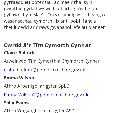
gyrraedd eu potensial, ac mae'r rhai sy'n
gweithio gyda hwy wedi'u harfogi i'w helpu i
gyflawni hyn. Mae'r tîm yn cynnig ystod eang o
wasanaethau cymorth i blant, pobl ifanc a
theuluoedd ar draws gwahanol lefelau o angen.
Cwrdd â'r Tîm Cymorth Cynnar
Claire Bullock
Arweinydd Tîm Cymorth a Chymorth Cynnar
claire.bullock@pembrokeshire.gov.uk
Emma Wilson
Athro Arbenigol ar gyfer SpLD
Emma.Wilson2@pembrokeshire.gov.uk
Sally Evans
Athro Ymgynghorol ar gyfer ASD