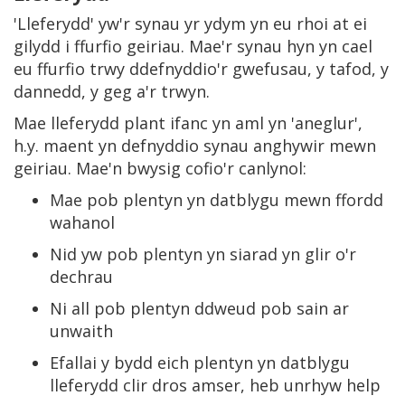
'Lleferydd' yw'r synau yr ydym yn eu rhoi at ei
gilydd i ffurfio geiriau. Mae'r synau hyn yn cael
eu ffurfio trwy ddefnyddio'r gwefusau, y tafod, y
dannedd, y geg a'r trwyn.
Mae lleferydd plant ifanc yn aml yn 'aneglur',
h.y. maent yn defnyddio synau anghywir mewn
geiriau. Mae'n bwysig cofio'r canlynol:
Mae pob plentyn yn datblygu mewn ffordd
wahanol
Nid yw pob plentyn yn siarad yn glir o'r
dechrau
Ni all pob plentyn ddweud pob sain ar
unwaith
Efallai y bydd eich plentyn yn datblygu
lleferydd clir dros amser, heb unrhyw help