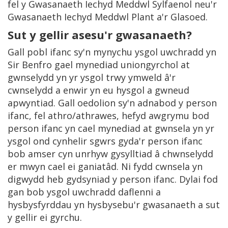
fel y Gwasanaeth Iechyd Meddwl Sylfaenol neu'r
Gwasanaeth Iechyd Meddwl Plant a'r Glasoed.
Sut y gellir asesu'r gwasanaeth?
Gall pobl ifanc sy'n mynychu ysgol uwchradd yn
Sir Benfro gael mynediad uniongyrchol at
gwnselydd yn yr ysgol trwy ymweld â'r
cwnselydd a enwir yn eu hysgol a gwneud
apwyntiad. Gall oedolion sy'n adnabod y person
ifanc, fel athro/athrawes, hefyd awgrymu bod
person ifanc yn cael mynediad at gwnsela yn yr
ysgol ond cynhelir sgwrs gyda'r person ifanc
bob amser cyn unrhyw gysylltiad â chwnselydd
er mwyn cael ei ganiatâd. Ni fydd cwnsela yn
digwydd heb gydsyniad y person ifanc. Dylai fod
gan bob ysgol uwchradd daflenni a
hysbysfyrddau yn hysbysebu'r gwasanaeth a sut
y gellir ei gyrchu.