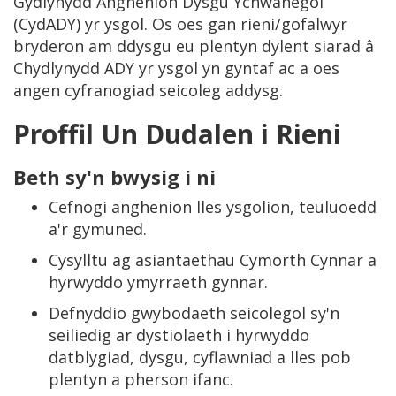
Gydlynydd Anghenion Dysgu Ychwanegol
(CydADY) yr ysgol. Os oes gan rieni/gofalwyr
bryderon am ddysgu eu plentyn dylent siarad â
Chydlynydd ADY yr ysgol yn gyntaf ac a oes
angen cyfranogiad seicoleg addysg.
Proffil Un Dudalen i Rieni
Beth sy'n bwysig i ni
Cefnogi anghenion lles ysgolion, teuluoedd
a'r gymuned.
Cysylltu ag asiantaethau Cymorth Cynnar a
hyrwyddo ymyrraeth gynnar.
Defnyddio gwybodaeth seicolegol sy'n
seiliedig ar dystiolaeth i hyrwyddo
datblygiad, dysgu, cyflawniad a lles pob
plentyn a pherson ifanc.