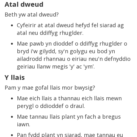
Atal dweud
Beth yw atal dweud?
Cyfeirir at atal dweud hefyd fel siarad ag
atal neu ddiffyg rhuglder.
Mae pawb yn dioddef o ddiffyg rhuglder o
bryd i'w gilydd, sy'n golygu eu bod yn
ailadrodd rhannau o eiriau neu'n defnyddio
geiriau llanw megis 'y' ac 'ym’.
Y llais
Pam y mae gofal llais mor bwysig?
Mae eich llais a thannau eich llais mewn
perygl o ddioddef o draul.
Mae tannau llais plant yn fach a bregus
iawn.
Pan fydd plant yn siarad, mae tannau eu