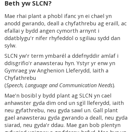
Beth yw SLCN?
Mae rhai plant a phobl ifanc yn ei chael yn
anodd gwrando, deall a chyfathrebu ag eraill, ac
efallai y bydd angen cymorth arnynt i
ddatblygu'r nifer rhyfeddol o sgiliau sydd dan
sylw.
SLCN yw'r term ymbarél a ddefnyddir amlaf i
ddisgrifio'r anawsterau hyn. Ystyr yr enw yn
Gymraeg yw Anghenion Lleferydd, Iaith a
Chyfathrebu
(
Speech, Language and Communication Needs
).
Mae'n bosibl y bydd plant ag SLCN yn cael
anhawster gyda dim ond un sgìl lleferydd, iaith
neu gyfathrebu, neu gyda sawl un. Gall plant
gael anawsterau gyda gwrando a deall, neu gyda
siarad, neu gyda'r ddau. Mae gan bob plentyn