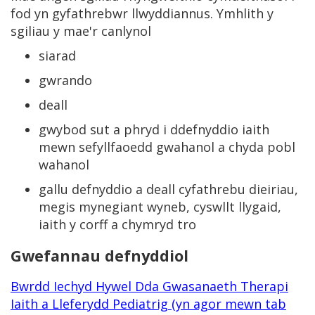
fod yn gyfathrebwr llwyddiannus. Ymhlith y
sgiliau y mae'r canlynol
siarad
gwrando
deall
gwybod sut a phryd i ddefnyddio iaith
mewn sefyllfaoedd gwahanol a chyda pobl
wahanol
gallu defnyddio a deall cyfathrebu dieiriau,
megis mynegiant wyneb, cyswllt llygaid,
iaith y corff a chymryd tro
Gwefannau defnyddiol
Bwrdd Iechyd Hywel Dda Gwasanaeth Therapi
Iaith a Lleferydd Pediatrig (yn agor mewn tab