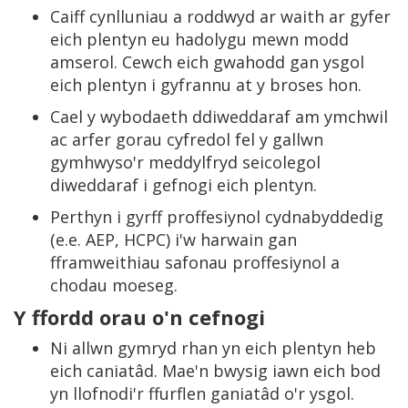
Caiff cynlluniau a roddwyd ar waith ar gyfer
eich plentyn eu hadolygu mewn modd
amserol. Cewch eich gwahodd gan ysgol
eich plentyn i gyfrannu at y broses hon.
Cael y wybodaeth ddiweddaraf am ymchwil
ac arfer gorau cyfredol fel y gallwn
gymhwyso'r meddylfryd seicolegol
diweddaraf i gefnogi eich plentyn.
Perthyn i gyrff proffesiynol cydnabyddedig
(e.e. AEP, HCPC) i'w harwain gan
fframweithiau safonau proffesiynol a
chodau moeseg.
Y ffordd orau o'n cefnogi
Ni allwn gymryd rhan yn eich plentyn heb
eich caniatâd. Mae'n bwysig iawn eich bod
yn llofnodi'r ffurflen ganiatâd o'r ysgol.