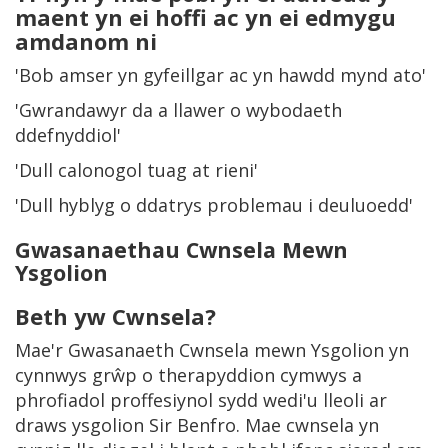
maent yn ei hoffi ac yn ei edmygu
amdanom ni
'Bob amser yn gyfeillgar ac yn hawdd mynd ato'
'Gwrandawyr da a llawer o wybodaeth
ddefnyddiol'
'Dull calonogol tuag at rieni'
'Dull hyblyg o ddatrys problemau i deuluoedd'
Gwasanaethau Cwnsela Mewn
Ysgolion
Beth yw Cwnsela?
Mae'r Gwasanaeth Cwnsela mewn Ysgolion yn
cynnwys grŵp o therapyddion cymwys a
phrofiadol proffesiynol sydd wedi'u lleoli ar
draws ysgolion Sir Benfro. Mae cwnsela yn