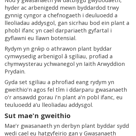
Nod y gwasanaeth yw datblygu gwybodaeth,
hyder ac arbenigedd mewn byddardod trwy
gynnig cyngor a chefnogaeth i deuluoedd a
lleoliadau addysgol, gan sicrhau bod ein plant a
phobl ifanc yn cael darpariaeth gyfartal i
gyflawni eu llawn botensial.
Rydym yn grŵp o athrawon plant byddar
cymwysedig arbenigol â sgiliau, profiad a
chymwysterau ychwanegol yn Iaith Arwyddion
Prydain.
Gyda set sgiliau a phrofiad eang rydym yn
gweithio'n agos fel tîm i ddarparu gwasanaeth
o'r ansawdd gorau i'n plant a'n pobl ifanc, eu
teuluoedd a'u lleoliadau addysgol.
Sut mae'n gweithio
Mae'r gwasanaeth yn derbyn plant byddar sydd
wedi cael eu hatgyfeirio gan y Gwasanaeth