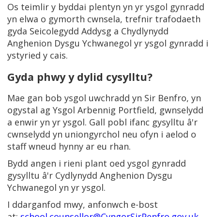
Os teimlir y byddai plentyn yn yr ysgol gynradd
yn elwa o gymorth cwnsela, trefnir trafodaeth
gyda Seicolegydd Addysg a Chydlynydd
Anghenion Dysgu Ychwanegol yr ysgol gynradd i
ystyried y cais.
Gyda phwy y dylid cysylltu?
Mae gan bob ysgol uwchradd yn Sir Benfro, yn
ogystal ag Ysgol Arbennig Portfield, gwnselydd
a enwir yn yr ysgol. Gall pobl ifanc gysylltu â'r
cwnselydd yn uniongyrchol neu ofyn i aelod o
staff wneud hynny ar eu rhan.
Bydd angen i rieni plant oed ysgol gynradd
gysylltu â'r Cydlynydd Anghenion Dysgu
Ychwanegol yn yr ysgol.
I ddarganfod mwy, anfonwch e-bost
at:
school.counsellor@CyngorSirPenfro.gov.uk