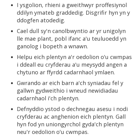
I ysgolion, rhieni a gweithwyr proffesiynol
ddilyn ymateb graddedig. Disgrifir hyn yn y
ddogfen atodedig.
Cael dull sy'n canolbwyntio ar yr unigolyn
lle mae plant, pobl ifanc a'u teuluoedd yn
ganolog i bopeth a wnawn.
Helpu eich plentyn a'r oedolion o'u cwmpas
i ddeall eu cryfderau a'u meysydd angen a
chytuno ar ffyrdd cadarnhaol ymlaen.
Gwrando ar eich barn a'ch syniadau fel y
gallwn gydweithio i wneud newidiadau
cadarnhaol i'ch plentyn.
Defnyddio ystod o dechnegau asesu i nodi
cryfderau ac anghenion eich plentyn. Gall
hyn fod yn uniongyrchol gyda'ch plentyn
neu'r oedolion o'u cwmpas.