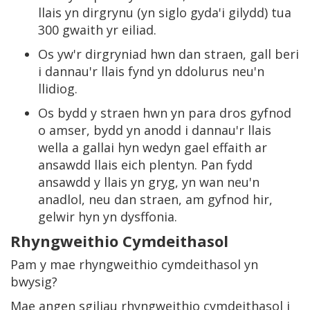
llais yn dirgrynu (yn siglo gyda'i gilydd) tua
300 gwaith yr eiliad.
Os yw'r dirgryniad hwn dan straen, gall beri
i dannau'r llais fynd yn ddolurus neu'n
llidiog.
Os bydd y straen hwn yn para dros gyfnod
o amser, bydd yn anodd i dannau'r llais
wella a gallai hyn wedyn gael effaith ar
ansawdd llais eich plentyn. Pan fydd
ansawdd y llais yn gryg, yn wan neu'n
anadlol, neu dan straen, am gyfnod hir,
gelwir hyn yn dysffonia.
Rhyngweithio Cymdeithasol
Pam y mae rhyngweithio cymdeithasol yn
bwysig?
Mae angen sgiliau rhyngweithio cymdeithasol i