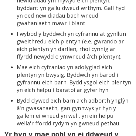
newidiadau ym mywyd eich plentyn,
byddant yn gallu dweud wrthym. Gall hyd
yn oed newidiadau bach wneud
gwahaniaeth mawr i blant
I wybod y byddwch yn cyfrannu at gynllun
gweithredu eich plentyn (e.e. gwrando ar
eich plentyn yn darllen, rhoi cynnig ar
ffyrdd newydd o ymwneud â'ch plentyn).
Mae eich cyfraniad yn adolygiad eich
plentyn yn bwysig. Byddwch yn barod i
gyfrannu eich barn. Bydd ysgol eich plentyn
yn eich helpu i baratoi ar gyfer hyn.
Bydd clywed eich barn a'ch adborth ynglŷn
â'n gwasanaeth, gan gynnwys yr hyn y
gallem ei wneud yn well, yn ein helpu i
wella'r ffordd rydym yn gwneud pethau.
Yr hyn y mae pobl yn ei ddweud y