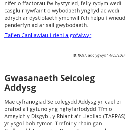
nifer o ffactorau i’w hystyried, felly rydym wedi
casglu rhywfaint o wybodaeth ynghyd ac wedi
edrych ar dystiolaeth ymchwil i’ch helpu i wneud
penderfyniad ar sail gwybodaeth.
Taflen Canllawiau i rieni a gofalwyr
ID:
8697, adolygwyd 14/05/2024
Gwasanaeth Seicoleg
Addysg
Mae cyfranogiad Seicolegydd Addysg yn cael ei
drafod a'i gytuno yng nghyfarfodydd Tîm o
Amgylch y Disgybl, y Rhiant a'r Lleoliad (TAPPAS)
yr ysgol bob tymor. Trefnir y rhain gan