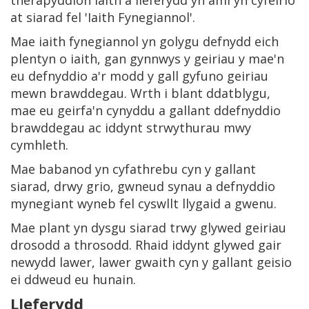
therapyddion iaith a lleferydd yn aml yn cyfeirio
at siarad fel 'Iaith Fynegiannol'.
Mae iaith fynegiannol yn golygu defnydd eich
plentyn o iaith, gan gynnwys y geiriau y mae'n
eu defnyddio a'r modd y gall gyfuno geiriau
mewn brawddegau. Wrth i blant ddatblygu,
mae eu geirfa'n cynyddu a gallant ddefnyddio
brawddegau ac iddynt strwythurau mwy
cymhleth.
Mae babanod yn cyfathrebu cyn y gallant
siarad, drwy grio, gwneud synau a defnyddio
mynegiant wyneb fel cyswllt llygaid a gwenu.
Mae plant yn dysgu siarad trwy glywed geiriau
drosodd a throsodd. Rhaid iddynt glywed gair
newydd lawer, lawer gwaith cyn y gallant geisio
ei ddweud eu hunain.
Lleferydd