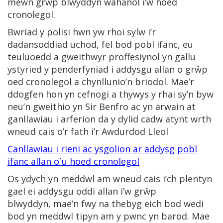
mewn grŵp blwyddyn wahanol i’w hoed
cronolegol.
Bwriad y polisi hwn yw rhoi sylw i’r
dadansoddiad uchod, fel bod pobl ifanc, eu
teuluoedd a gweithwyr proffesiynol yn gallu
ystyried y penderfyniad i addysgu allan o grŵp
oed cronolegol a chynllunio’n briodol. Mae’r
ddogfen hon yn cefnogi a thywys y rhai sy’n byw
neu’n gweithio yn Sir Benfro ac yn arwain at
ganllawiau i arferion da y dylid cadw atynt wrth
wneud cais o’r fath i’r Awdurdod Lleol
Canllawiau i rieni ac ysgolion ar addysg pobl
ifanc allan o`u hoed cronolegol
Os ydych yn meddwl am wneud cais i’ch plentyn
gael ei addysgu oddi allan i’w grŵp
blwyddyn, mae’n fwy na thebyg eich bod wedi
bod yn meddwl tipyn am y pwnc yn barod. Mae