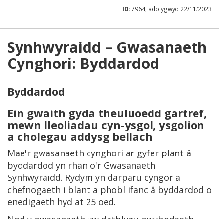
ID:
7964, adolygwyd 22/11/2023
Synhwyraidd – Gwasanaeth
Cynghori: Byddardod
Byddardod
Ein gwaith gyda theuluoedd gartref,
mewn lleoliadau cyn-ysgol, ysgolion
a cholegau addysg bellach
Mae'r gwasanaeth cynghori ar gyfer plant â
byddardod yn rhan o'r Gwasanaeth
Synhwyraidd. Rydym yn darparu cyngor a
chefnogaeth i blant a phobl ifanc â byddardod o
enedigaeth hyd at 25 oed.