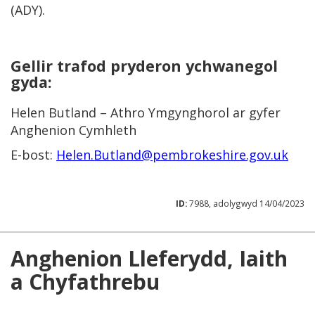
(ADY).
Gellir trafod pryderon ychwanegol
gyda:
Helen Butland – Athro Ymgynghorol ar gyfer
Anghenion Cymhleth
E-bost:
Helen.Butland@pembrokeshire.gov.uk
ID:
7988, adolygwyd 14/04/2023
Anghenion Lleferydd, Iaith
a Chyfathrebu