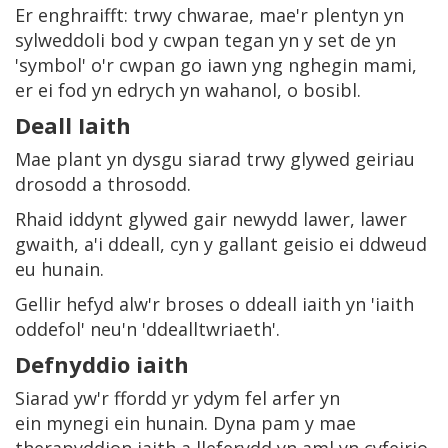
Er enghraifft: trwy chwarae, mae'r plentyn yn
sylweddoli bod y cwpan tegan yn y set de yn
'symbol' o'r cwpan go iawn yng nghegin mami,
er ei fod yn edrych yn wahanol, o bosibl.
Deall Iaith
Mae plant yn dysgu siarad trwy glywed geiriau
drosodd a throsodd.
Rhaid iddynt glywed gair newydd lawer, lawer
gwaith, a'i ddeall, cyn y gallant geisio ei ddweud
eu hunain.
Gellir hefyd alw'r broses o ddeall iaith yn 'iaith
oddefol' neu'n 'ddealltwriaeth'.
Defnyddio iaith
Siarad yw'r ffordd yr ydym fel arfer yn
ein mynegi ein hunain. Dyna pam y mae