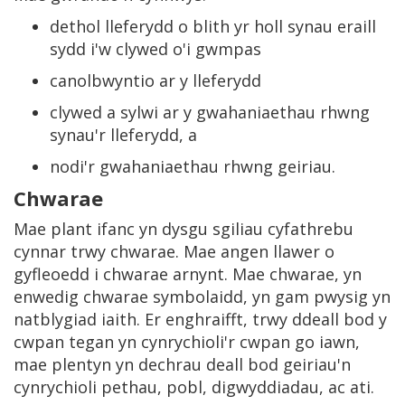
dethol lleferydd o blith yr holl synau eraill
sydd i'w clywed o'i gwmpas
canolbwyntio ar y lleferydd
clywed a sylwi ar y gwahaniaethau rhwng
synau'r lleferydd, a
nodi'r gwahaniaethau rhwng geiriau.
Chwarae
Mae plant ifanc yn dysgu sgiliau cyfathrebu
cynnar trwy chwarae. Mae angen llawer o
gyfleoedd i chwarae arnynt. Mae chwarae, yn
enwedig chwarae symbolaidd, yn gam pwysig yn
natblygiad iaith. Er enghraifft, trwy ddeall bod y
cwpan tegan yn cynrychioli'r cwpan go iawn,
mae plentyn yn dechrau deall bod geiriau'n
cynrychioli pethau, pobl, digwyddiadau, ac ati.