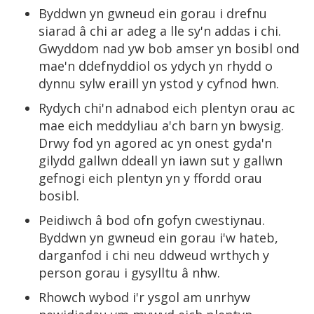
Byddwn yn gwneud ein gorau i drefnu
siarad â chi ar adeg a lle sy'n addas i chi.
Gwyddom nad yw bob amser yn bosibl ond
mae'n ddefnyddiol os ydych yn rhydd o
dynnu sylw eraill yn ystod y cyfnod hwn.
Rydych chi'n adnabod eich plentyn orau ac
mae eich meddyliau a'ch barn yn bwysig.
Drwy fod yn agored ac yn onest gyda'n
gilydd gallwn ddeall yn iawn sut y gallwn
gefnogi eich plentyn yn y ffordd orau
bosibl.
Peidiwch â bod ofn gofyn cwestiynau.
Byddwn yn gwneud ein gorau i'w hateb,
darganfod i chi neu ddweud wrthych y
person gorau i gysylltu â nhw.
Rhowch wybod i'r ysgol am unrhyw