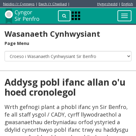
Neidio i'r Cynnwys
|
Ewch i'r Chwiliad
|
Hygyrchedd
|
English
Preswylydd
Chwilio
Toggl
Apps
navig
Menu
Wasanaeth Cynhwysiant
Page Menu
Addysg pobl ifanc allan o'u
hoed cronolegol
Wrth gefnogi plant a phobl ifanc yn Sir Benfro,
fe all staff ysgol / CADY, cyrff llywodraethol a
gwasanaethau derbyniadau orfod ystyried a
ddylid cynorthwyo pobl ifanc trwy eu haddysgu