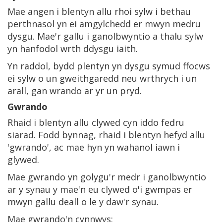
Mae angen i blentyn allu rhoi sylw i bethau
perthnasol yn ei amgylchedd er mwyn medru
dysgu. Mae'r gallu i ganolbwyntio a thalu sylw
yn hanfodol wrth ddysgu iaith.
Yn raddol, bydd plentyn yn dysgu symud ffocws
ei sylw o un gweithgaredd neu wrthrych i un
arall, gan wrando ar yr un pryd.
Gwrando
Rhaid i blentyn allu clywed cyn iddo fedru
siarad. Fodd bynnag, rhaid i blentyn hefyd allu
'gwrando', ac mae hyn yn wahanol iawn i
glywed.
Mae gwrando yn golygu'r medr i ganolbwyntio
ar y synau y mae'n eu clywed o'i gwmpas er
mwyn gallu deall o le y daw'r synau.
Mae gwrando'n cynnwys: