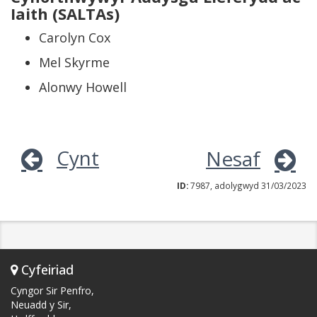
Iaith (SALTAs)
Carolyn Cox
Mel Skyrme
​​​​​​​Alonwy Howell
Cynt
Nesaf
ID:
7987, adolygwyd 31/03/2023
Cyfeiriad
Cyngor Sir Penfro,
Neuadd y Sir,