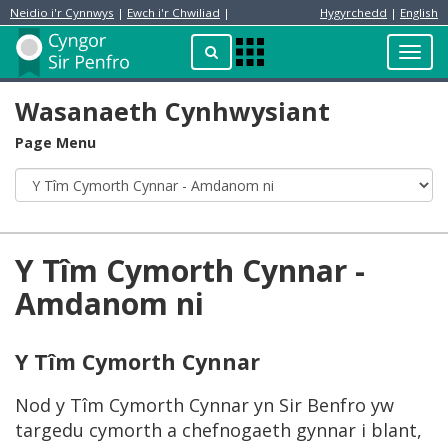
Neidio i'r Cynnwys
|
Ewch i'r Chwiliad
|
Hygyrchedd
|
English
Preswylydd
Chwilio
Toggl
Apps
navig
Menu
Wasanaeth Cynhwysiant
Page Menu
Y Tîm Cymorth Cynnar -
Amdanom ni
Y Tîm Cymorth Cynnar
Nod y Tîm Cymorth Cynnar yn Sir Benfro yw
targedu cymorth a chefnogaeth gynnar i blant,