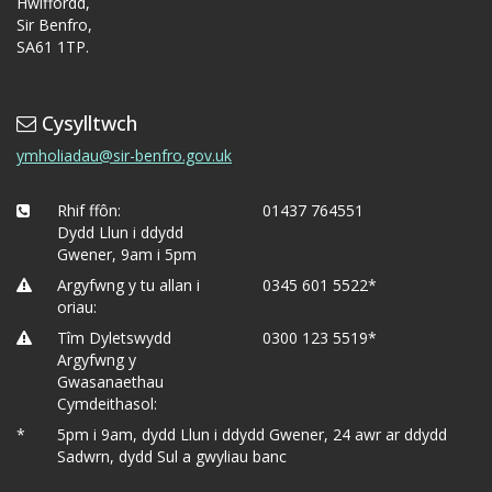
Hwlffordd,
Sir Benfro,
SA61 1TP.
Cysylltwch
ymholiadau@sir-benfro.gov.uk
Rhif ffôn:
01437 764551
Dydd Llun i ddydd
Gwener, 9am i 5pm
Argyfwng y tu allan i
0345 601 5522*
oriau:
Tîm Dyletswydd
0300 123 5519*
Argyfwng y
Gwasanaethau
Cymdeithasol:
*
5pm i 9am, dydd Llun i ddydd Gwener, 24 awr ar ddydd
Sadwrn, dydd Sul a gwyliau banc