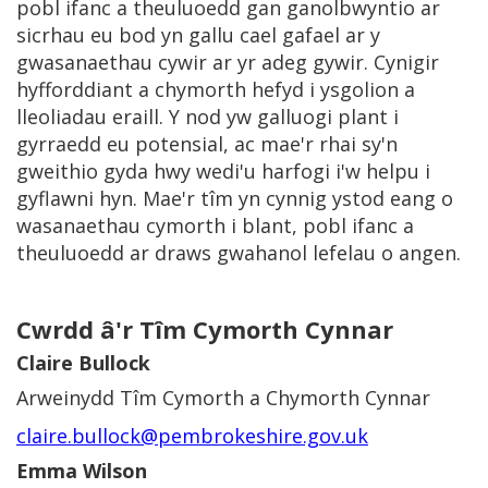
pobl ifanc a theuluoedd gan ganolbwyntio ar
sicrhau eu bod yn gallu cael gafael ar y
gwasanaethau cywir ar yr adeg gywir. Cynigir
hyfforddiant a chymorth hefyd i ysgolion a
lleoliadau eraill. Y nod yw galluogi plant i
gyrraedd eu potensial, ac mae'r rhai sy'n
gweithio gyda hwy wedi'u harfogi i'w helpu i
gyflawni hyn. Mae'r tîm yn cynnig ystod eang o
wasanaethau cymorth i blant, pobl ifanc a
theuluoedd ar draws gwahanol lefelau o angen.
Cwrdd â'r Tîm Cymorth Cynnar
Claire Bullock
Arweinydd Tîm Cymorth a Chymorth Cynnar
claire.bullock@pembrokeshire.gov.uk
Emma Wilson