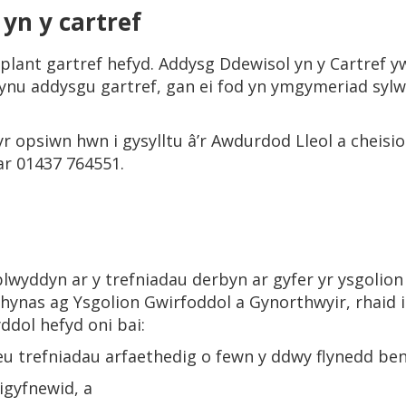
yn y cartref
 plant gartref hefyd. Addysg Ddewisol yn y Cartref 
ynu addysgu gartref, gan ei fod yn ymgymeriad syl
 yr opsiwn hwn i gysylltu â’r Awdurdod Lleol a cheis
ar 01437 764551.
blwyddyn ar y trefniadau derbyn ar gyfer yr ysgoli
hynas ag Ysgolion Gwirfoddol a Gynorthwyir, rhaid i
ddol hefyd oni bai:
eu trefniadau arfaethedig o fewn y ddwy flynedd ben
digyfnewid, a