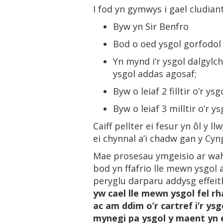
I fod yn gymwys i gael cludian
Byw yn Sir Benfro
Bod o oed ysgol gorfodol
Yn mynd i’r ysgol dalgylch
ysgol addas agosaf;
Byw o leiaf 2 filltir o’r y
Byw o leiaf 3 milltir o’r 
Caiff pellter ei fesur yn ôl y l
ei chynnal a’i chadw gan y Cyng
Mae prosesau ymgeisio ar wahân
bod yn ffafrio lle mewn ysgol
peryglu darparu addysg effei
yw cael lle
mewn ysgol fel rh
ac am ddim o’r cartref i’r ysg
mynegi pa ysgol y maent yn e