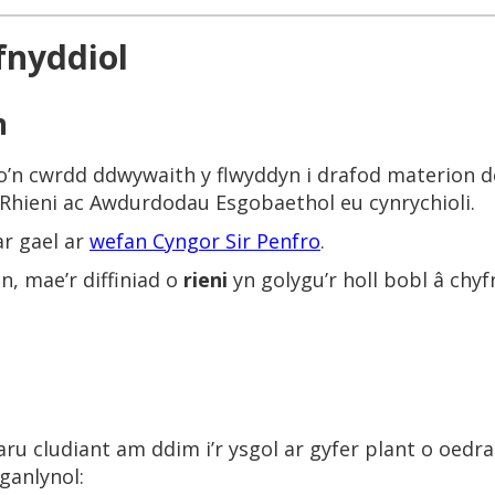
nyddiol
n
n cwrdd ddwywaith y flwyddyn i drafod materion derb
Rhieni ac Awdurdodau Esgobaethol eu cynrychioli.
r gael ar
wefan Cyngor Sir Penfro
.
, mae’r diffiniad o
rieni
yn golygu’r holl bobl â chyf
ru cludiant am ddim i’r ysgol ar gyfer plant o oedra
 ganlynol: