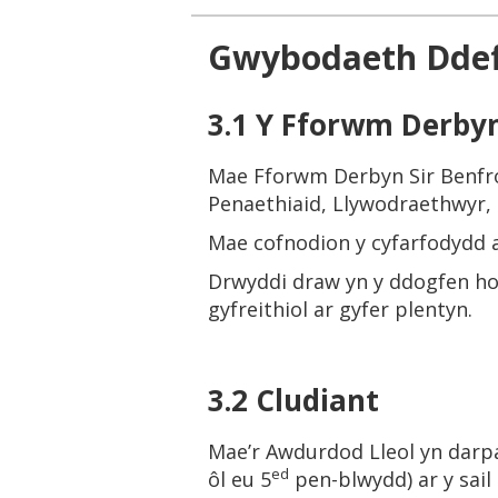
Gwybodaeth Ddef
3.1 Y Fforwm Derby
Mae Fforwm Derbyn Sir Benfro’
Penaethiaid, Llywodraethwyr, 
Mae cofnodion y cyfarfodydd a
Drwyddi draw yn y ddogfen hon
gyfreithiol ar gyfer plentyn.
3.2 Cludiant
Mae’r Awdurdod Lleol yn darpa
ed
ôl eu 5
pen-blwydd) ar y sail