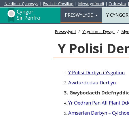
Neidio i'r Cynnwys
|
Ewch i'r Chwiliad
|
Mewngofnodi
|
Cofrestru
Preswylydd
PRESWYLYDD
Y CYNGO
Preswylydd
Ysgolion a Dysgu
Myn
Y Polisi De
Y Polisi Derbyn i Ysgolion
1.
Awdurdodau Derbyn
2.
3. Gwybodaeth Ddefnyddio
Yr Oedran Pan All Plant Dd
4.
Amserlen Derbyn – Cylchoe
5.