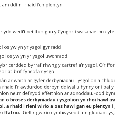
t am ddim, rhaid i’ch plentyn:
 sydd wedi’i neilltuo gan y Cyngor i wasanaethu cyfei
sgol os yw yn yr ysgol gynradd
ysgol os yw yn yr ysgol uwchradd
lwybr cerdded byrraf rhwng y cartref a’r ysgol. O’r ffo
or at brif fynedfa’r ysgol.
 ar waith ar gyfer derbyniadau i ysgolion a chludian
 a rhaid i’r awdurdod derbyn ddiwallu hynny oni bai
thlon neu’r defnydd effeithlon ar adnoddau.Fodd by
an o broses derbyniadau i ysgolion yn rhoi hawl a
ol, a rhaid i rieni wirio a oes hawl gan eu plentyn i
i ffafrio.
Gellir gwirio cymhwysedd am gludiant ys