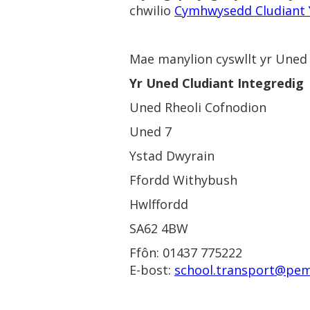
chwilio
Cymhwysedd Cludiant 
Mae manylion cyswllt yr Uned C
Yr Uned Cludiant Integredig
Uned Rheoli Cofnodion
Uned 7
Ystad Dwyrain
Ffordd Withybush
Hwlffordd
SA62 4BW
Ffôn:
01437 775222
E-bost:
school.transport@pem