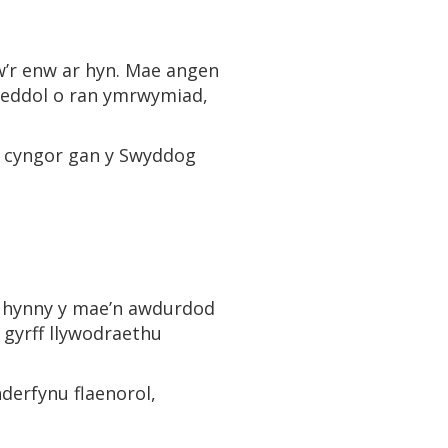
yw’r enw ar hyn. Mae angen
weddol o ran ymrwymiad,
io cyngor gan y Swyddog
on hynny y mae’n awdurdod
 gyrff llywodraethu
derfynu flaenorol,