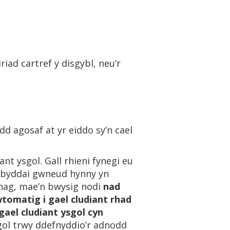
riad cartref y disgybl, neu’r
rdd agosaf at yr eiddo sy’n cael
t ysgol. Gall rhieni fynegi eu
 y byddai gwneud hynny yn
nnag, mae’n bwysig nodi
nad
wtomatig i gael cludiant rhad
 gael cludiant ysgol cyn
gol trwy ddefnyddio’r adnodd