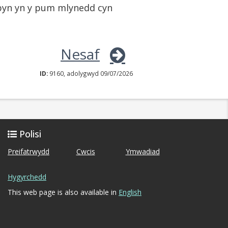
rbyn yn y pum mlynedd cyn
Nesaf
ID:
9160, adolygwyd 09/07/2026
Polisi
Preifatrwydd
Cwcis
Ymwadiad
Hygyrchedd
This web page is also available in
English