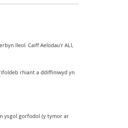
yn lleol. Caiff Aelodau’r ALl,
rifoldeb rhiant a ddiffiniwyd yn
n ysgol gorfodol (y tymor ar