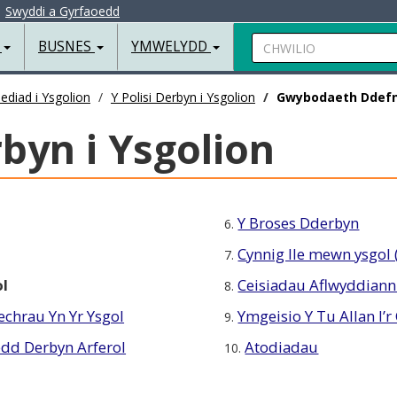
|
Swyddi a Gyrfaoedd
Chwilio
R
BUSNES
YMWELYDD
ediad i Ysgolion
Y Polisi Derbyn i Ysgolion
Gwybodaeth Ddefn
rbyn i Ysgolion
Y Broses Dderbyn
6.
Cynnig lle mewn ysgol 
7.
l
Ceisiadau Aflwyddian
8.
echrau Yn Yr Ysgol
Ymgeisio Y Tu Allan I’r
9.
dd Derbyn Arferol
Atodiadau
10.