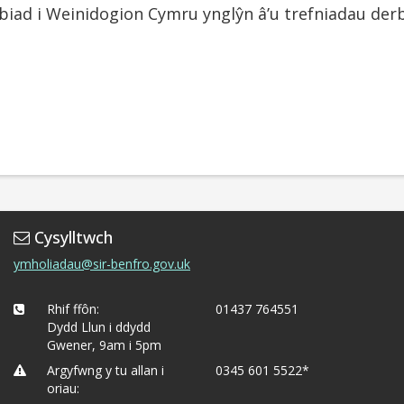
ebiad i Weinidogion Cymru ynglŷn â’u trefniadau de
Cysylltwch
ymholiadau@sir-benfro.gov.uk
Rhif ffôn:
01437 764551
Dydd Llun i ddydd
Gwener, 9am i 5pm
Argyfwng y tu allan i
0345 601 5522*
oriau: