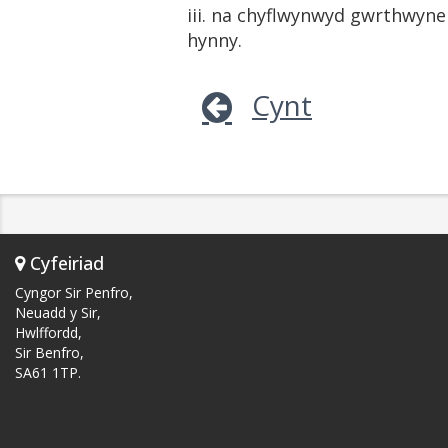
iii. na chyflwynwyd gwrthwyn
hynny.
Cynt
Cyfeiriad
Cyngor Sir Penfro,
Neuadd y Sir,
Hwlffordd,
Sir Benfro,
SA61 1TP.