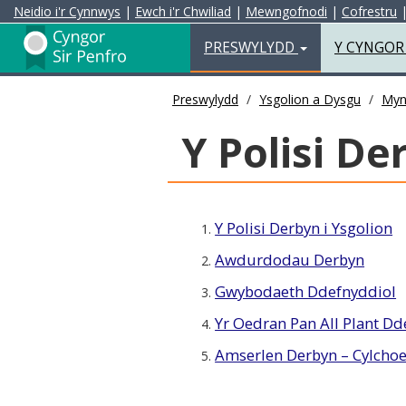
Neidio i'r Cynnwys
|
Ewch i'r Chwiliad
|
Mewngofnodi
|
Cofrestru
Preswylydd
PRESWYLYDD
Y CYNGO
Preswylydd
Ysgolion a Dysgu
Myn
Y Polisi De
Y Polisi Derbyn i Ysgolion
1.
Awdurdodau Derbyn
2.
Gwybodaeth Ddefnyddiol
3.
Yr Oedran Pan All Plant Dd
4.
Amserlen Derbyn – Cylchoe
5.