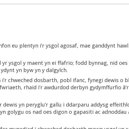
anfon eu plentyn i’r ysgol agosaf, mae ganddynt hawl
id yr ysgol y maent yn ei ffafrio; fodd bynnag, nid o
 ydynt yn byw yn y dalgylch.
n i’r chweched dosbarth, pobl ifanc, fynegi dewis o b
wriaeth, rhaid i’r awdurdod derbyn gydymffurfio â’
’r dewis yn peryglu’r gallu i ddarparu addysg effeit
 yn golygu os nad oes digon o gapasiti ac adnoddau ar