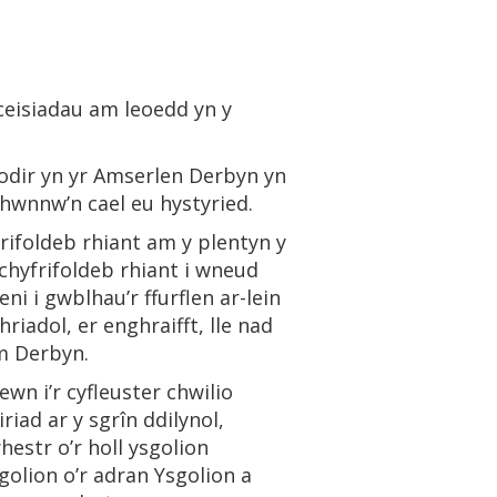
 ceisiadau am leoedd yn y
nodir yn yr Amserlen Derbyn yn
 hwnnw’n cael eu hystyried.
frifoldeb rhiant am y plentyn y
 chyfrifoldeb rhiant i wneud
ni i gwblhau’r ffurflen ar-lein
riadol, er enghraifft, lle nad
îm Derbyn.
ewn i’r cyfleuster chwilio
iad ar y sgrîn ddilynol,
estr o’r holl ysgolion
golion o’r adran Ysgolion a