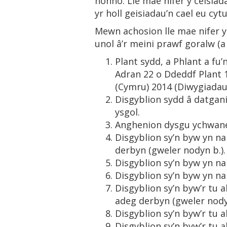
honno. Lle mae nifer y ceisiadau
yr holl geisiadau’n cael eu cyt
Mewn achosion lle mae nifer y
unol â’r meini prawf goralw (a
Plant sydd, a Phlant a f
Adran 22 o Ddeddf Plant 
(Cymru) 2014 (Diwygiadau 
Disgyblion sydd â datgan
ysgol.
Anghenion dysgu ychwanego
Disgyblion sy’n byw yn na
derbyn (gweler nodyn b.).
Disgyblion sy’n byw yn na
Disgyblion sy’n byw yn na
Disgyblion sy’n byw’r tu a
adeg derbyn (gweler nodyn
Disgyblion sy’n byw’r tu 
Disgyblion sy’n byw’r tu al