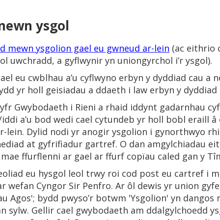
 mewn ysgol
edd mewn ysgolion gael eu gwneud ar-lein
(ac eithrio
uwchradd, a gyflwynir yn uniongyrchol i’r ysgol).
 gael eu cwblhau a’u cyflwyno erbyn y dyddiad cau a 
bydd yr holl geisiadau a ddaeth i law erbyn y dyddiad
wlyfr Gwybodaeth i Rieni a rhaid iddynt gadarnhau cy
ddi a’u bod wedi cael cytundeb yr holl bobl eraill â
r-lein. Dylid nodi yr anogir ysgolion i gynorthwyo rhie
ediad at gyfrifiadur gartref. O dan amgylchiadau eith
 mae ffurflenni ar gael ar ffurf copïau caled gan y T
oliad eu hysgol leol trwy roi cod post eu cartref i m
r wefan Cyngor Sir Penfro. Ar ôl dewis yr union gyfeir
u Agos'; bydd pwyso’r botwm 'Ysgolion' yn dangos rh
dan sylw. Gellir cael gwybodaeth am ddalgylchoedd ys