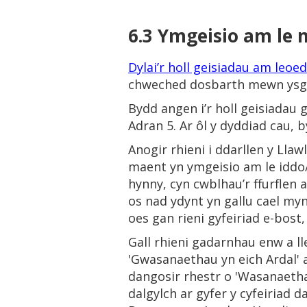
6.3 Ymgeisio am le
Dylai’r holl geisiadau am leo
chweched dosbarth mewn ysgol 
Bydd angen i’r holl geisiadau
Adran 5. Ar ôl y dyddiad cau, 
Anogir rhieni i ddarllen y Lla
maent yn ymgeisio am le iddo/i
hynny, cyn cwblhau’r ffurflen a
os nad ydynt yn gallu cael myn
oes gan rieni gyfeiriad e-bost,
Gall rhieni gadarnhau enw a lle
'Gwasanaethau yn eich Ardal' a
dangosir rhestr o 'Wasanaetha
dalgylch ar gyfer y cyfeiriad 