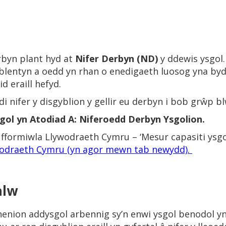
rbyn plant hyd at
Nifer Derbyn (ND)
y ddewis ysgol.
 i blentyn a oedd yn rhan o enedigaeth luosog yna by
id eraill hefyd.
i nifer y disgyblion y gellir eu derbyn i bob grŵp b
gol yn Atodiad A: Niferoedd Derbyn Ysgolion.
io fformiwla Llywodraeth Cymru – ‘Mesur capasiti ysg
odraeth Cymru (yn agor mewn tab newydd).
alw
enion addysgol arbennig sy’n enwi ysgol benodol yn 