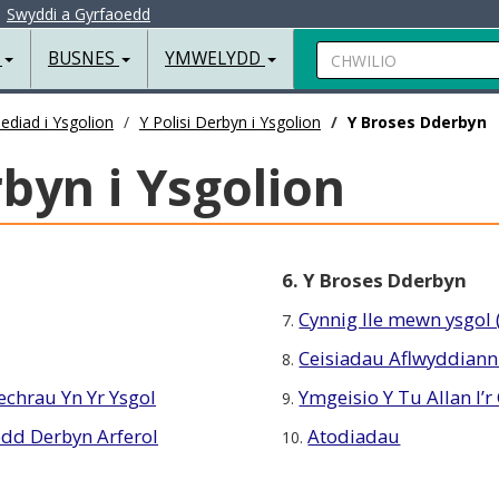
|
Swyddi a Gyrfaoedd
Chwilio
R
BUSNES
YMWELYDD
ediad i Ysgolion
Y Polisi Derbyn i Ysgolion
Y Broses Dderbyn
rbyn i Ysgolion
6. Y Broses Dderbyn
Cynnig lle mewn ysgol 
7.
Ceisiadau Aflwyddian
8.
echrau Yn Yr Ysgol
Ymgeisio Y Tu Allan I’r
9.
dd Derbyn Arferol
Atodiadau
10.