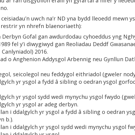
 ar ran disgyblion eraill yn gyfartal â nifer y lleoedd
uno.
 ceisiadau’n uwch na’r ND yna bydd lleoedd mewn ys
 restrir yn nhrefn blaenoriaeth):
u’n Derbyn Gofal gan awdurdodau cyhoeddus yng Ngh
1989 fel y’i diwygiwyd gan Reoliadau Deddf Gwasana
Canlyniadol) 2016.
iad o Anghenion Addysgol Arbennig neu Gynllun Datb
l, seicolegol neu feddygol eithriadol (gweler nodyn
lgylch yr ysgol a fydd â sibling o oedran ysgol gorfo
lgylch yr ysgol sydd wedi mynychu ysgol fwydo (gwel
lgylch yr ysgol ar adeg derbyn.
llan i ddalgylch yr ysgol a fydd â sibling o oedran ys
 b.).
allan i ddalgylch yr ysgol sydd wedi mynychu ysgol fw
lan i ddalgylch yr ysgol.