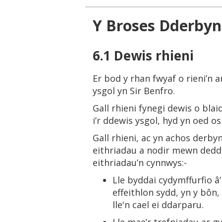
Y Broses Dderbyn
6.1 Dewis rhieni
Er bod y rhan fwyaf o rieni’n 
ysgol yn Sir Benfro.
Gall rhieni fynegi dewis o bla
i’r ddewis ysgol, hyd yn oed os
Gall rhieni, ac yn achos derby
eithriadau a nodir mewn deddf
eithriadau’n cynnwys:-
Lle byddai cydymffurfio â
effeithlon sydd, yn y bôn,
lle'n cael ei ddarparu.