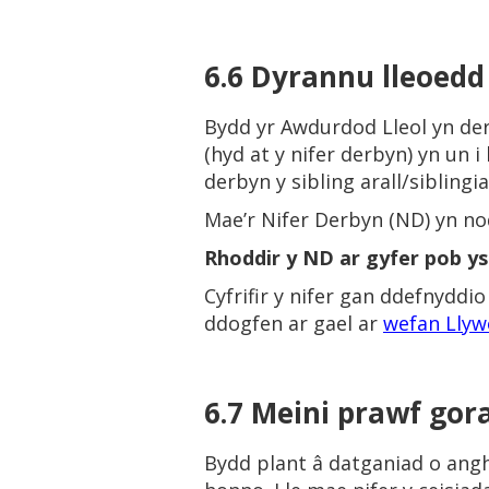
6.6 Dyrannu lleoedd
Bydd yr Awdurdod Lleol yn de
(hyd at y nifer derbyn) yn un
derbyn y sibling arall/siblingia
Mae’r Nifer Derbyn (ND) yn nod
Rhoddir y ND ar gyfer pob ys
Cyfrifir y nifer gan ddefnydd
ddogfen ar gael ar
wefan Llyw
6.7 Meini prawf gor
Bydd plant â datganiad o angh