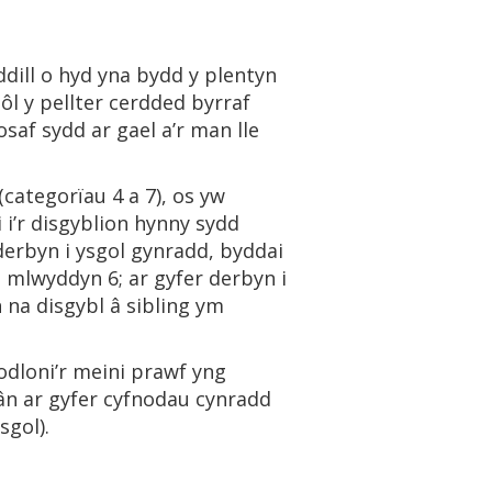
dill o hyd yna bydd y plentyn
 ôl y pellter cerdded byrraf
af sydd ar gael a’r man lle
categorïau 4 a 7), os yw
 i’r disgyblion hynny sydd
derbyn i ysgol gynradd, byddai
 mlwyddyn 6; ar gyfer derbyn i
 na disgybl â sibling ym
odloni’r meini prawf yng
ân ar gyfer cyfnodau cynradd
sgol).