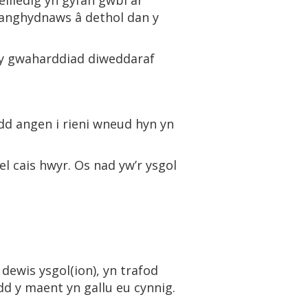
iliedig yn gyfan gwbl ar
n anghydnaws â dethol dan y
 y gwaharddiad diweddaraf
dd angen i rieni wneud hyn yn
el cais hwyr. Os nad yw’r ysgol
dewis ysgol(ion), yn trafod
dd y maent yn gallu eu cynnig.