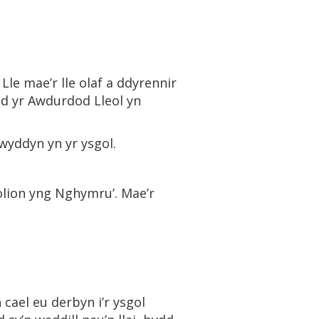
 Lle mae’r lle olaf a ddyrennir
dd yr Awdurdod Lleol yn
lwyddyn yn yr ysgol.
olion yng Nghymru’. Mae’r
cael eu derbyn i’r ysgol