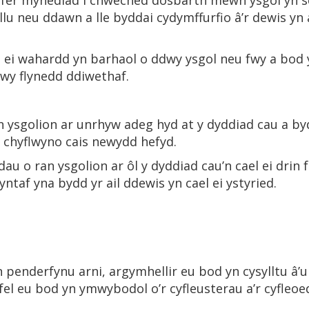
gyfer mynediad i chweched dosbarth mewn ysgol yn se
allu neu ddawn a lle byddai cydymffurfio â’r dewis y
l ei wahardd yn barhaol o ddwy ysgol neu fwy a bod
wy flynedd ddiwethaf.
an ysgolion ar unrhyw adeg hyd at y dyddiad cau a by
a chyflwyno cais newydd hefyd.
u o ran ysgolion ar ôl y dyddiad cau’n cael ei drin f
cyntaf yna bydd yr ail ddewis yn cael ei ystyried.
 penderfynu arni, argymhellir eu bod yn cysylltu â’u 
el eu bod yn ymwybodol o’r cyfleusterau a’r cyfleoe