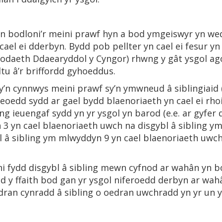
 bodloni’r meini prawf hyn a bod ymgeiswyr yn wed
cael ei dderbyn. Bydd pob pellter yn cael ei fesur yn
aeth Ddaearyddol y Cyngor) rhwng y gât ysgol agos
ltu â’r briffordd gyhoeddus.
y’n cynnwys meini prawf sy’n ymwneud â siblingiaid (
leoedd sydd ar gael bydd blaenoriaeth yn cael ei rhoi
g ieuengaf sydd yn yr ysgol yn barod (e.e. ar gyfer 
 3 yn cael blaenoriaeth uwch na disgybl â sibling ym
 â sibling ym mlwyddyn 9 yn cael blaenoriaeth uwch
 ni fydd disgybl â sibling mewn cyfnod ar wahân yn b
d y ffaith bod gan yr ysgol niferoedd derbyn ar wah
dran cynradd â sibling o oedran uwchradd yn yr un y