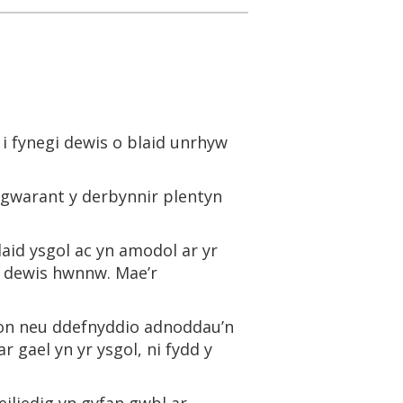
 i fynegi dewis o blaid unrhyw
es gwarant y derbynnir plentyn
laid ysgol ac yn amodol ar yr
r dewis hwnnw. Mae’r
hlon neu ddefnyddio adnoddau’n
 gael yn yr ysgol, ni fydd y