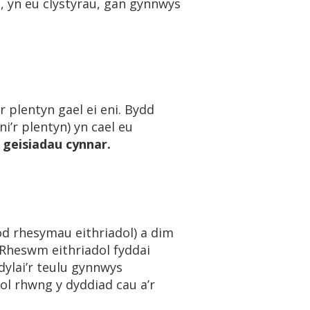
n, yn eu clystyrau, gan gynnwys
r plentyn gael ei eni. Bydd
ni’r plentyn) yn cael eu
i geisiadau cynnar
.
bod rhesymau eithriadol) a dim
. Rheswm eithriadol fyddai
dylai’r teulu gynnwys
ol rhwng y dyddiad cau a’r