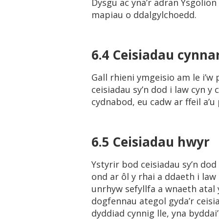
Dysgu ac yna’r adran Ysgolion 
mapiau o ddalgylchoedd.
6.4 Ceisiadau cynna
Gall rhieni ymgeisio am le i’w
ceisiadau sy’n dod i law cyn y 
cydnabod, eu cadw ar ffeil a’u
6.5 Ceisiadau hwyr
Ystyrir bod ceisiadau sy’n dod
ond ar ôl y rhai a ddaeth i la
unrhyw sefyllfa a wnaeth atal 
dogfennau ategol gyda’r ceisi
dyddiad cynnig lle, yna byddai