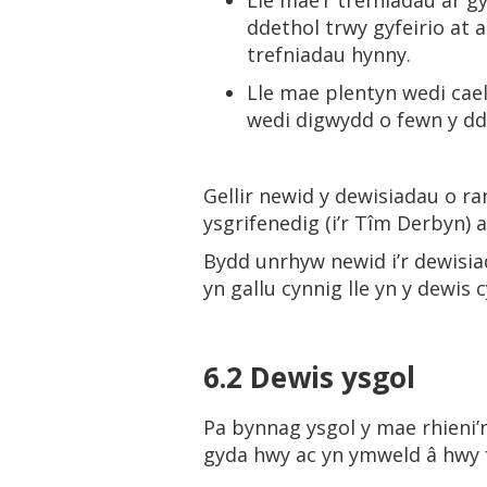
Lle mae’r trefniadau ar 
ddethol trwy gyfeirio at 
trefniadau hynny.
Lle mae plentyn wedi cae
wedi digwydd o fewn y dd
Gellir newid y dewisiadau o r
ysgrifenedig (i’r Tîm Derbyn) 
Bydd unrhyw newid i’r dewisiada
yn gallu cynnig lle yn y dewis 
6.2 Dewis ysgol
Pa bynnag ysgol y mae rhieni’n
gyda hwy ac yn ymweld â hwy f