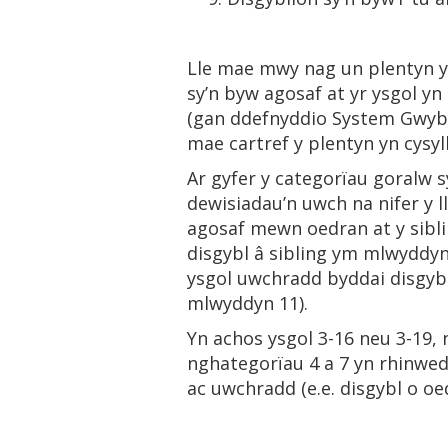
Lle mae mwy nag un plentyn yn
sy’n byw agosaf at yr ysgol yn 
(gan ddefnyddio System Gwybod
mae cartref y plentyn yn cysyl
Ar gyfer y categorïau goralw s
dewisiadau’n uwch na nifer y l
agosaf mewn oedran at y siblin
disgybl â sibling ym mlwyddyn
ysgol uwchradd byddai disgybl
mlwyddyn 11).
Yn achos ysgol 3-16 neu 3-19,
nghategorïau 4 a 7 yn rhinwed
ac uwchradd (e.e. disgybl o oe