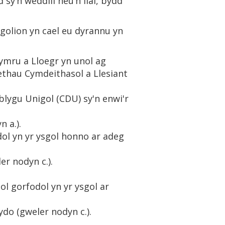
 sy’n weddill neu’n llai, bydd
golion yn cael eu dyrannu yn
ymru a Lloegr yn unol ag
ethau Cymdeithasol a Llesiant
lygu Unigol (CDU) sy'n enwi'r
 a.).
dol yn yr ysgol honno ar adeg
er nodyn c.).
gol gorfodol yn yr ysgol ar
ydo (gweler nodyn c.).