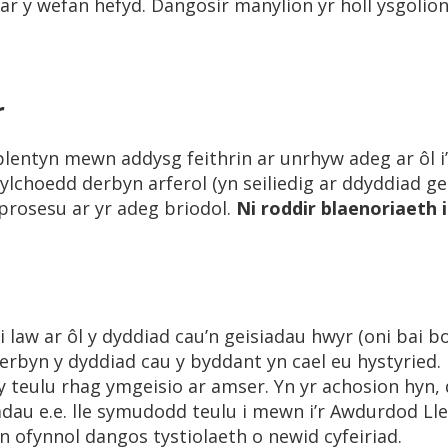
ar y wefan hefyd. Dangosir manylion yr holl ysgolio
r
 plentyn mewn addysg feithrin ar unrhyw adeg ar ôl i’
cylchoedd derbyn arferol (yn seiliedig ar ddyddiad ge
 prosesu ar yr adeg briodol.
Ni roddir blaenoriaeth 
 i law ar ôl y dyddiad cau’n geisiadau hwyr (oni bai 
w erbyn y dyddiad cau y byddant yn cael eu hystyried
y teulu rhag ymgeisio ar amser. Yn yr achosion hyn, 
adau e.e. lle symudodd teulu i mewn i’r Awdurdod Lle
’n ofynnol dangos tystiolaeth o newid cyfeiriad.